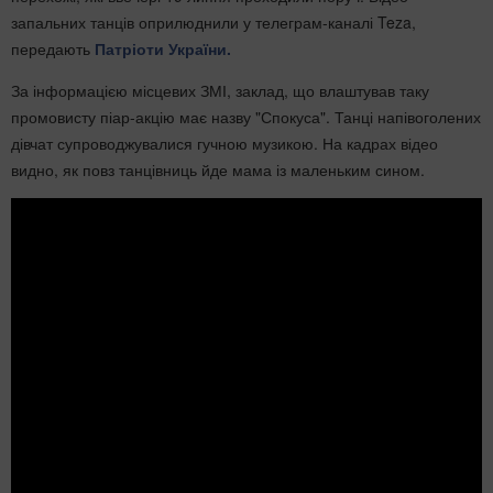
запальних танців оприлюднили у телеграм-каналі Teza,
передають
Патріоти України.
За інформацією місцевих ЗМІ, заклад, що влаштував таку
промовисту піар-акцію має назву "Спокуса". Танці напівоголених
дівчат супроводжувалися гучною музикою. На кадрах відео
видно, як повз танцівниць йде мама із маленьким сином.