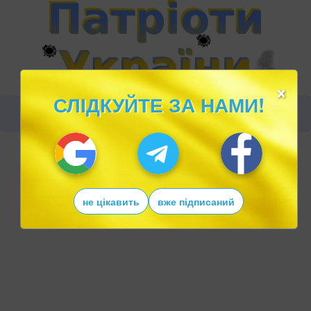
×
СЛІДКУЙТЕ ЗА НАМИ!
не цікавить
вже підписаний