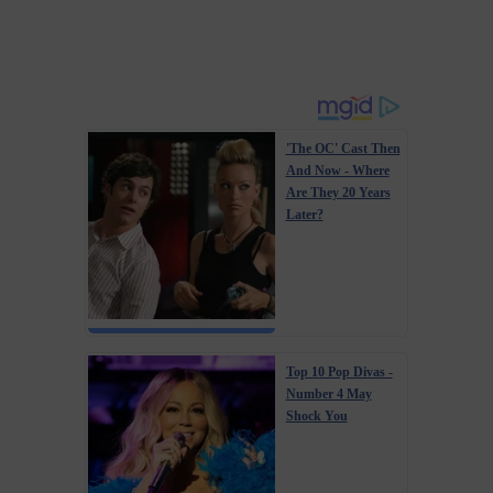
'The OC' Cast Then
And Now - Where
Are They 20 Years
Later?
Top 10 Pop Divas -
Number 4 May
Shock You