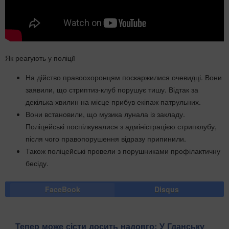
Як реагують у поліції
На дійство правоохоронцям поскаржилися очевидці. Вони
заявили, що стриптиз-клуб порушує тишу. Відтак за
декілька хвилин на місце прибув екіпаж патрульних.
Вони встановили, що музика лунала із закладу.
Поліцейські поспілкувалися з адміністрацією стрипклубу,
після чого правопорушення відразу припинили.
Також поліцейські провели з порушниками профілактичну
бесіду.
FaceBook
Disqus
Тепер може сісти досить надовго: У Гданську