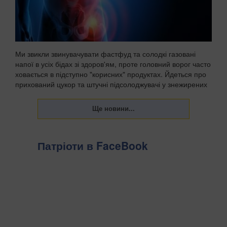
Ми звикли звинувачувати фастфуд та солодкі газовані
напої в усіх бідах зі здоров'ям, проте головний ворог часто
ховається в підступно "корисних" продуктах. Йдеться про
прихований цукор та штучні підсолоджувачі у знежирених
йогуртах, соусах і готових сн...
Патріоти в FaceBook