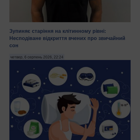
Зупиняє старіння на клітинному рівні:
Несподіване відкриття вчених про звичайний
сон
На Київщині затримали трьох чоловіків віком 18, 43 і 52
років за підозрою у груповому зґвалтуванні 21-річної
четвер, 6 серпень 2026, 22:24
дівчини. Про це повідомила пресслужба Національної
поліції в четвер, 6 серпня, зазначають Патріоти України.
"На Бориспільщині троє чоловіків, з...