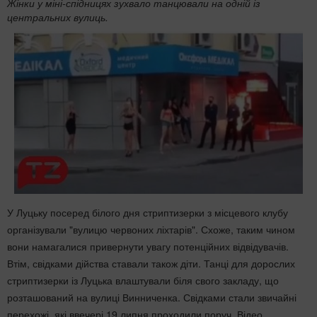
Жінки у міні-спідницях зухвало танцювали на одній із
центральних вулиць.
У Луцьку посеред білого дня стриптизерки з місцевого клубу
організували "вулицю червоних ліхтарів". Схоже, таким чином
вони намагалися привернути увагу потенційних відвідувачів.
Втім, свідками дійства ставали також діти. Танці для дорослих
стриптизерки із Луцька влаштували біля свого закладу, що
розташований на вулиці Винниченка. Свідками стали звичайні
перехожі, які ввечері 19 липня проходили поруч. Відео