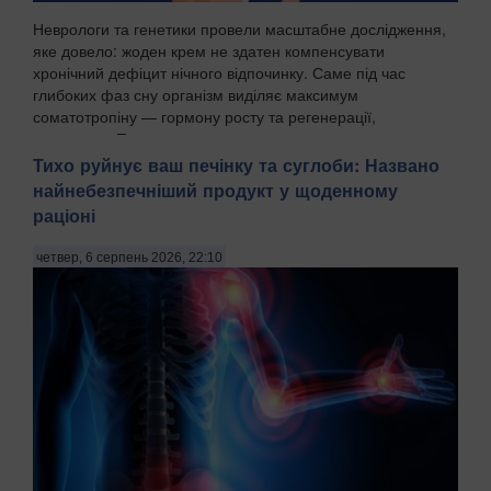
Неврологи та генетики провели масштабне дослідження,
яке довело: жоден крем не здатен компенсувати
хронічний дефіцит нічного відпочинку. Саме під час
глибоких фаз сну організм виділяє максимум
соматотропіну — гормону росту та регенерації,
передають Пат...
Тихо руйнує ваш печінку та суглоби: Названо
найнебезпечніший продукт у щоденному
раціоні
четвер, 6 серпень 2026, 22:10