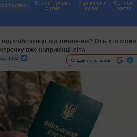
Волонтерська
Українська
Світське
успільство
сотня
кухня
життя
від мобілізації під питанням? Ось хто може
строчку вже наприкінці літа
Twitter
2026, 13:52
Слідкуйте за нами