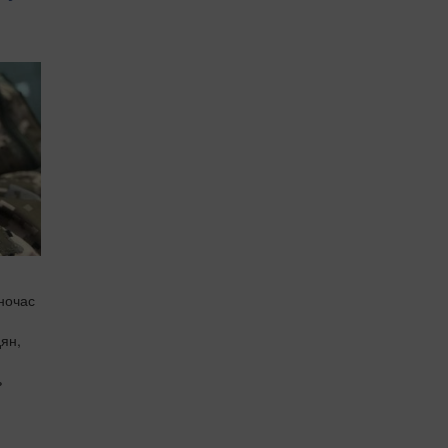
дночас
дян,
ь