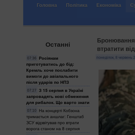
Головна
Політика
Економіка
С
Бронювання 
Останні
втратити від
Росіянам
понеділок, 8 червень 
07:36
приготуватись до бід:
Кремль хоче послабити
вимоги до авіапального
після ударів по НПЗ
З 15 серпня в Україні
07:27
запровадять нові обмеження
для рибалок. Що варто знати
На концерті Кобзона
07:10
тримається аншлаг: Генштаб
ЗСУ відзвітував про втрати
ворога станом на 8 серпня