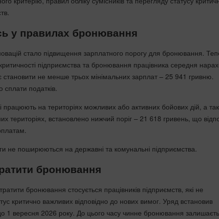
ого критерію, правил обліку сумісників та перегляду статусу критич
тв.
сь у правилах бронювання
новацій стало підвищення зарплатного порогу для бронювання. Теп
критичності підприємства та бронювання працівника середня нара
є становити не менше трьох мінімальних зарплат – 25 941 гривню.
 сплати податків.
кі працюють на територіях можливих або активних бойових дій, а та
их територіях, встановлено нижчий поріг – 21 618 гривень, що відп
рплатам.
ги не поширюються на державні та комунальні підприємства.
тратити бронювання
тратити бронювання стосується працівників підприємств, які не
атус критично важливих відповідно до нових вимог. Уряд встановив
до 1 вересня 2026 року. До цього часу чинне бронювання залишаєт