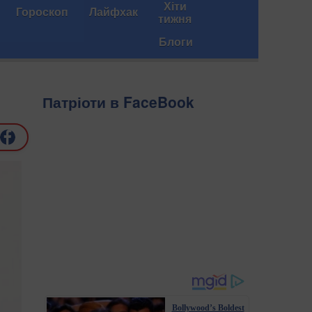
Хіти
Гороскоп
Лайфхак
тижня
Блоги
Патріоти в FaceBook
Bollywood’s Boldest