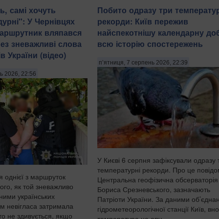
ь, самі хочуть
Побито одразу три температу
урні": У Чернівцях
рекорди: Київ пережив
маршрутник вляпався
найспекотнішу календарну доб
рез зневажливі слова
всю історію спостережень
в України (відео)
п’ятниця, 7 серпень 2026, 22:39
ь 2026, 22:56
У Києві 6 серпня зафіксували одразу 
температурні рекорди. Про це повід
я однієї з маршруток
Центральна геофізична обсерваторія 
того, як той зневажливо
Бориса Срезневського, зазначають
дними українських
Патріоти України. За даними об’єдна
ом невігласа затримала
гідрометеорологічної станції Київ, вно
хто не здивується, якщо
температура не опу...