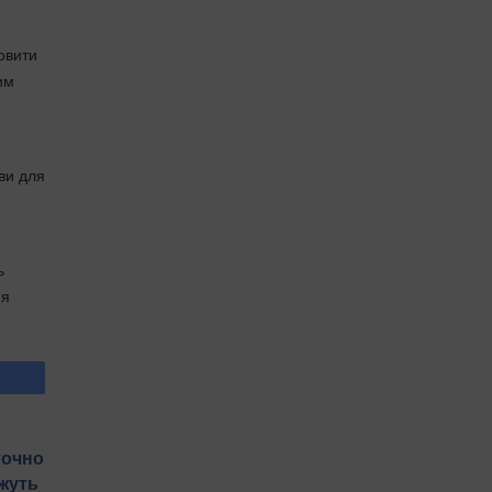
овити
им
ви для
ь
ня
точно
ожуть