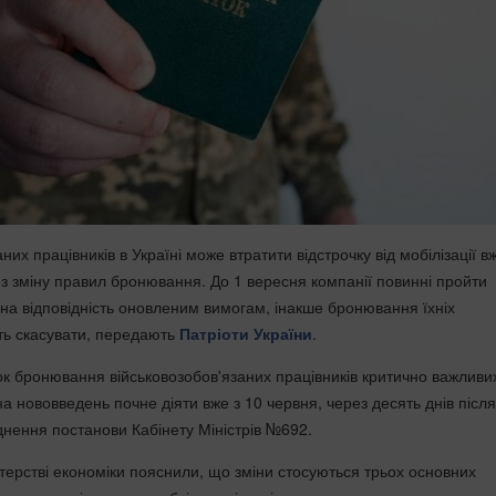
их працівників в Україні може втратити відстрочку від мобілізації в
ез зміну правил бронювання. До 1 вересня компанії повинні пройти
 на відповідність оновленим вимогам, інакше бронювання їхніх
уть скасувати, передають
Патріоти України
.
к бронювання військовозобов'язаних працівників критично важливи
а нововведень почне діяти вже з 10 червня, через десять днів після
нення постанови Кабінету Міністрів №692.
стерстві економіки пояснили, що зміни стосуються трьох основних