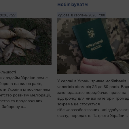
мобілізуватм
2026, 7:27
субота, 8 серпень 2026, 7:00
більшості
их водойм України почне
У серпні в Україні триває мобілізація
борона на вилов раків,
чоловіків віком від 25 до 60 років. Во
оти України із посиланням
законодавство передбачає право на
тство розвитку меліорації,
відстрочку для низки категорій грома
рства та продовольчих
зокрема це стосується
 Заборону з...
військовозобов’язаних, які здобувают
освіту, передають Патріоти України...