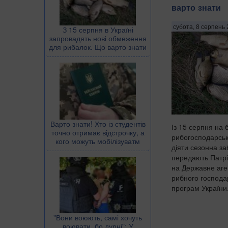
варто знати
субота, 8 серпень 
З 15 серпня в Україні
запровадять нові обмеження
для рибалок. Що варто знати
Варто знати! Хто із студентів
Із 15 серпня на 
точно отримає відстрочку, а
рибогосподарськ
кого можуть мобілізуватм
діяти сезонна за
передають Патрі
на Державне аген
рибного господа
програм України.
​"Вони воюють, самі хочуть
воювати, бо дурні": У