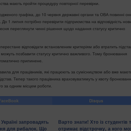
мства мають пройти процедуру повторної перевірки.
ердженого графіка, до 10 червня державні органи та ОВА повинні он
і. До 1 липня потрібно перевірити підприємства на відповідність нов
ресня переглянути чинні рішення щодо надання статусу критично
перестане відповідати встановленим критеріям або втратить підста
го можуть позбавити статусу критично важливого. Тому бронювання
втоматично припинене.
авила для працівників, які працюють за сумісництвом або вже мают
підстав. Тепер такого працівника враховуватимуть у квоту бронюван
то за одним місцем роботи.
FaceBook
Disqus
 Україні запровадять
Варто знати! Хто із студентів 
ня для рибалок. Що
отримає відстрочку, а кого м