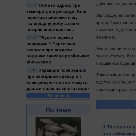
дійсним, а підприє
Побито одразу три
22:39
температурні рекорди: Київ
Відповідно до затв
пережив найспекотнішу
критерії критичност
календарну добу за всю
історію спостережень
вимогам, а до 1 ве
важливих.
"Будете шукати -
22:26
посадимо": Партизани
Якщо підприємство 
заявили про погрози
такого статусу, йо
родинам зниклих російських
військових
працівників буде а
Українців попередили
22:12
Також змінилися пр
про найгірший сценарій з
відстрочку з інших 
електрикою - світло можуть
давати лише на кілька годин
лише один раз, тоб
Всі новини
По теме
З 15 серпня в
нові обмежен