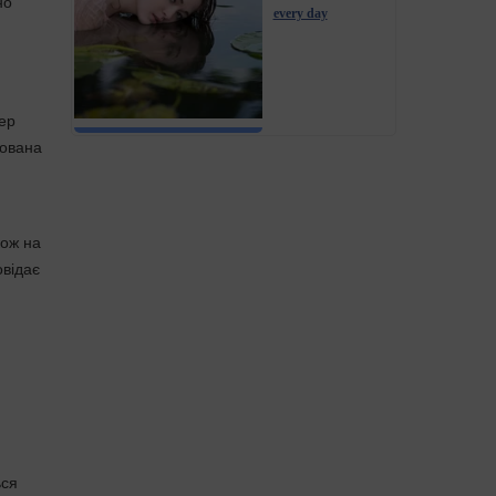
но
every day
ер
хована
кож на
овідає
ься