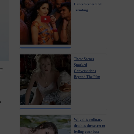
Dance Scenes Still
Trending
These Scenes
Sparked
же
Conversations
Beyond The Film
х
Why this ordinary
drink is the secret to
feeling your best