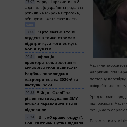
Народні прикмети на 8
07:07
серпня. Що українці спрадавна
робили на Мирона Вітрогона,
аби примножити своє щастя
Блог
Варто знати! Хто із
07:00
студентів точно отримає
відстрочку, а кого можуть
мобілізуватм
Інфляція
06:51
прискориться, зростання
Частина заброньован
економіки сповільниться:
наприкінці літа чер
Нацбанк оприлюднив
повторну перевірку
макропрогноз на 2026-й та
наступні роки
співробітників мож
Бійців “Скелі” за
06:33
Уряд оновив порядо
рішенням комаування ЗМУ
підприємств. Частин
почали переводити в інші
підрозділи
офіційного оприлюд
"В гроб краше кладут":
06:24
Разом із тим у Міні
Нові світлини Путіна підняли