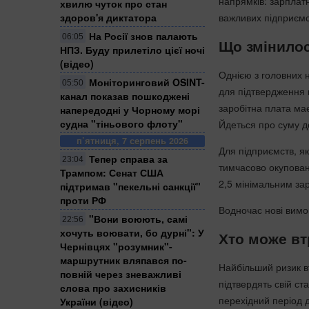
напрямків: зарплатн
хвилю чуток про стан
здоров'я диктатора
важливих підприємс
На Росії знов палають
06:05
Що змінило
НПЗ. Буду прилетіло цієї ночі
(відео)
Однією з головних 
Моніторинговий OSINT-
05:50
для підтвердження 
канал показав пошкоджені
заробітна плата ма
напередодні у Чорному морі
судна "тіньового флоту"
Йдеться про суму до
п’ятниця, 7 серпень 2026
Для підприємств, я
Тепер справа за
23:04
тимчасово окупован
Трампом: Сенат США
2,5 мінімальним за
підтримав "пекельні санкції"
проти РФ
Водночас нові вимо
​"Вони воюють, самі
22:56
хочуть воювати, бо дурні": У
Хто може в
Чернівцях "розумник"-
маршрутник вляпався по-
Найбільший ризик в
повній через зневажливі
підтвердять свій ст
слова про захисників
перехідний період 
України (відео)