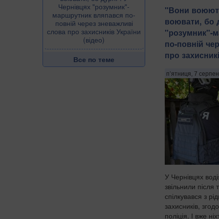
Чернівцях "розумник"-
​"Вони воюют
маршрутник вляпався по-
воювати, бо д
повній через зневажливі
слова про захисників України
"розумник"-
(відео)
по-повній че
про захисникі
Все по теме
п’ятниця, 7 серпен
У Чернівцях воді
звільнили після 
спілкувався з рі
захисників, згод
поліція. І вже ні