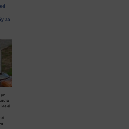
рні
у за
три
омила
імені
ної
чі