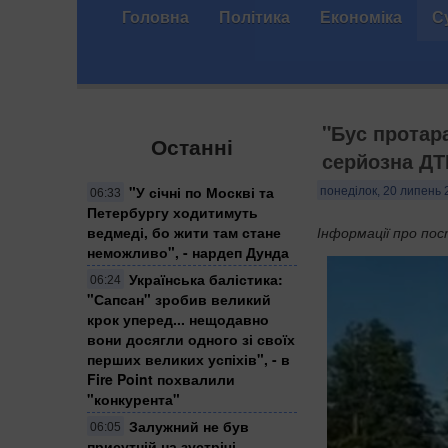
Головна
Політика
Економіка
С
"Бус протар
Останні
серйозна ДТ
"У січні по Москві та
понеділок, 20 липень 
06:33
Петербургу ходитимуть
ведмеді, бо жити там стане
Інформації про по
неможливо", - нардеп Дунда
​Українська балістика:
06:24
"Сапсан" зробив великий
крок уперед... нещодавно
вони досягли одного зі своїх
перших великих успіхів", - в
Fire Point похвалили
"конкурента"
Залужний не був
06:05
присутній на зустрічі