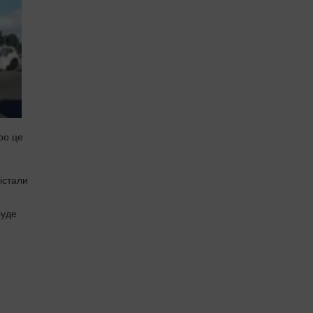
ро це
істали
буде