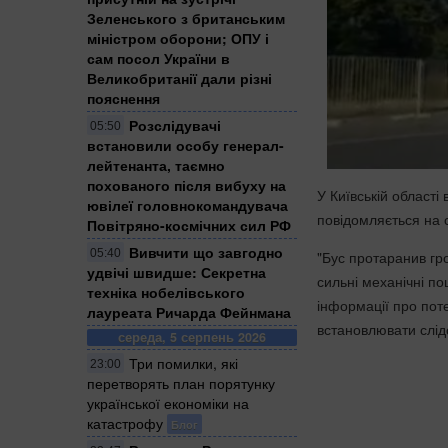
Зеленського з британським
міністром оборони; ОПУ і
сам посол України в
Великобританії дали різні
пояснення
Розслідувачі
05:50
встановили особу генерал-
лейтенанта, таємно
похованого після вибуху на
У Київській області
ювілеї головнокомандувача
повідомляється на с
Повітряно-космічних сил РФ
Вивчити що завгодно
05:40
"Бус протаранив гро
удвічі швидше: Секретна
сильні механічні по
техніка нобелівського
інформації про пот
лауреата Ричарда Фейнмана
встановлювати слід
середа, 5 серпень 2026
Три помилки, які
23:00
перетворять план порятунку
української економіки на
катастрофу
Блог