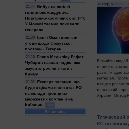
четвер, 6 серпень 
Вибух на ювілеї
21:44
головнокомандувача
Повітряно-космічних сил РФ:
У Москві таємно поховали
генерала
Іран і Оман досягли
21:30
угоди щодо Ормузької
протоки - Тегеран
Глава Меджлісу Рефат
21:16
Більшість людей
Чубаров назвав подію, яка
перечитавши кон
змусить росіян тікати з
разів, їм здаєть
Криму
матеріал. Проте 
Експерт пояснив, що
21:02
швидко розвіюєт
буде з цінами після атак РФ
практичній перев
на склади провідних
України. Метод 
мережевих компаній на
Київщині
Блог
Всі новини
Тимчасовий з
ЄС по-новому