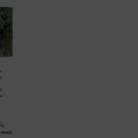
ли
і.
ії
ти
ть
 який