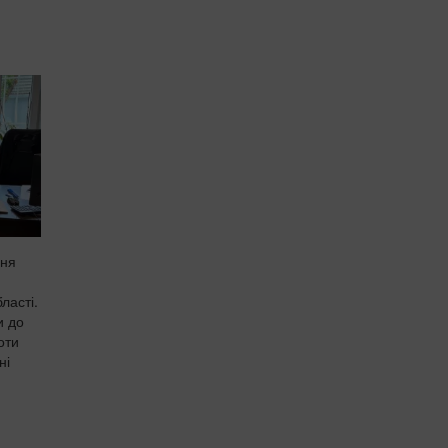
ння
ласті.
и до
оти
ні