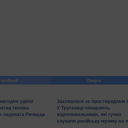
FaceBook
Disqus
авгодно удвічі
Заховалася за простирадлом і
етна техніка
У Трускавці покарають
о лауреата Ричарда
відпочивальників, які гучно
слухали російську музику на 