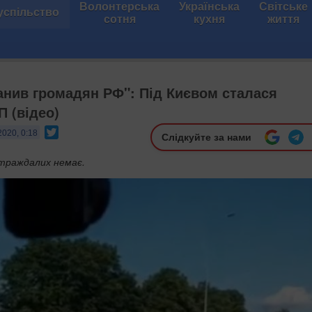
Волонтерська
Українська
Світське
успільство
сотня
кухня
життя
анив громадян РФ": Під Києвом сталася
П (відео)
Twitter
2020, 0:18
Слідкуйте за нами
страждалих немає.