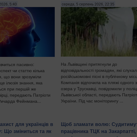
2026, 5:40
середа, 5 серпень 2026, 22:35
На Львівщині притягнули до
 вчиться пасивно:
відповідальності громадян, які слуха
спект чи статтю кілька
російськомовні пісні в публічному місц
ся, що вони зрозуміли
Компанія відпочила на пляжі одного з
це ілюзія знання, яка
озера у Трускавці, повідомили у поліц
ься при першій же
Львівської області, передають Патріо
ірці, передають Патріоти
України. Під час моніторингу ...
Ричарда Фейнмана...
ахист для українців в
Щоб зламати волю: Судитиму
: Що зміниться та як
працівника ТЦК на Закарпатті,