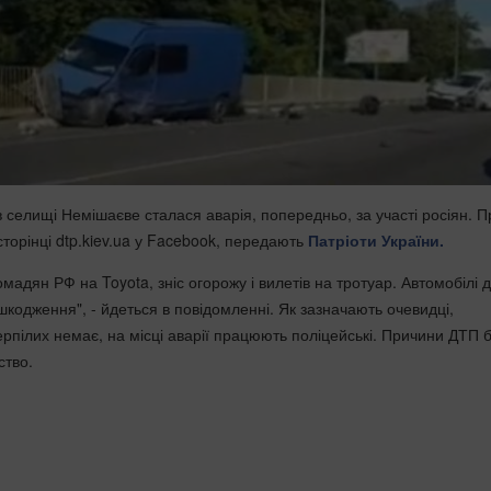
 в селищі Немішаєве сталася аварія, попередньо, за участі росіян. П
торінці dtp.kiev.ua у Facebook, передають
Патріоти України.
мадян РФ на Toyota, зніс огорожу і вилетів на тротуар. Автомобілі д
шкодження", - йдеться в повідомленні. Як зазначають очевидці,
ерпілих немає, на місці аварії працюють поліцейські. Причини ДТП 
ство.