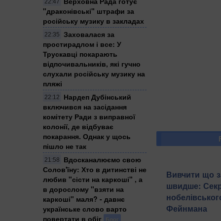
Верховна Рада готує
22:47
"драконівські" штрафи за
російську музику в закладах
Заховалася за
22:35
простирадлом і все: У
Трускавці покарають
відпочивальників, які гучно
слухали російську музику на
пляжі
Нардеп Дубінський
22:12
включився на засідання
комітету Ради з виправної
колонії, де відбуває
покарання. Однак у щось
пішло не так
Вдосканалюємо свою
21:58
Солов'їну: Хто в дитинстві не
Вивчити що з
любив "сісти на каркоші" , а
швидше: Секр
в дорослому "взяти на
нобелівськог
каркоші" маля? - давнє
Фейнмана
українське слово варто
повертати в обіг
Блог