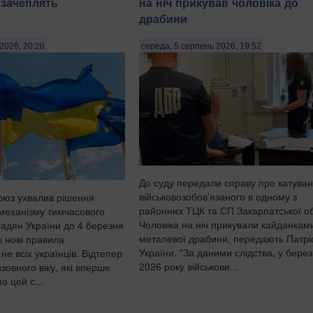
 зачеплять
на ніч прикував чоловіка до
драбини
2026, 20:20
середа, 5 серпень 2026, 19:52
До суду передали справу про катува
військовозобов'язаного в одному з
оюз ухвалив рішення
районних ТЦК та СП Закарпатської об
механізму тимчасового
Чоловіка на ніч прикували кайданкам
мадян України до 4 березня
металевої драбини, передають Патрі
к нові правила
України. "За даними слідства, у берез
не всіх українців. Відтепер
2026 року військови...
изовного віку, які вперше
о цей с...