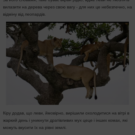
вилазити на дерева через свою вагу - для них це небезпечно, на
відміну від леопардів.
Кіру додав, що леви, ймовірно, вирішили охолодитися на вітрі в
жаркий день і уникнути дратівливих мух цеце і інших комах, які
можуть вкусити їх на рівні землі.