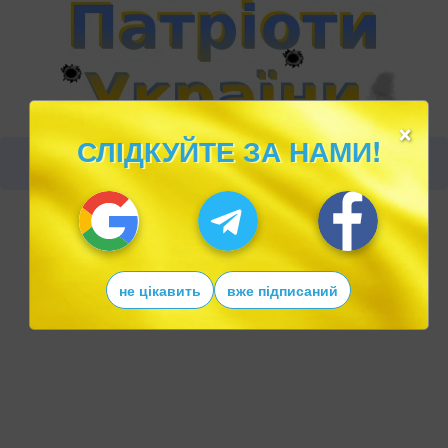
×
СЛІДКУЙТЕ ЗА НАМИ!
не цікавить
вже підписаний