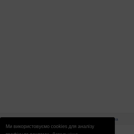
© Патріоти України 2026
Правова інформація
Реклама
Ми використовуємо cookies для аналізу
info
@
patrioty.org.ua