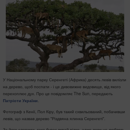
У Національному парку Серенгеті (Африка) десять левів вилізли
на дерево, щоб поспати - і це дивовижне видовище, від якого
перехоплює дух. Про це повідомляє The Sun, передають
Патріоти України
.
Фотограф з Кенії, Пол Кіру, був такий схвильований, побачивши
левів, що назвав дерево "Різдвяна ялинка Серенгеті".
За його словами, таке буває вкрай рідко, адже леви не люблять