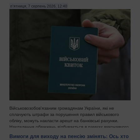
п’ятниця, 7 серпень 2026, 12:40
Військовозобов'язаним громадянам України, які не
сплачують штрафи за порушення правил військового
обліку, можуть накласти арешт на банківські рахунки.
Накладення обмежень відбувається в рамках виконавчого
провадження, і цей механізм уже закріплений у ч...
Вимоги для виходу на пенсію змінять: Ось хто