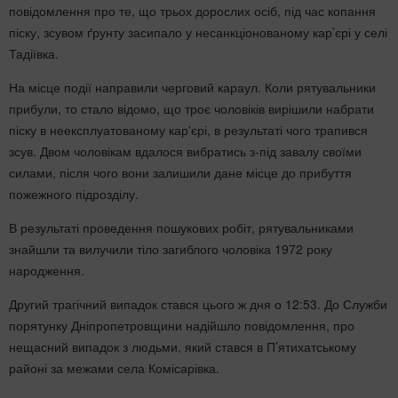
повідомлення про те, що трьох дорослих осіб, під час копання
піску, зсувом ґрунту засипало у несанкціонованому кар’єрі у селі
Тадіївка.
На місце події направили черговий караул. Коли рятувальники
прибули, то стало відомо, що троє чоловіків вирішили набрати
піску в неексплуатованому кар'єрі, в результаті чого трапився
зсув. Двом чоловікам вдалося вибратись з-під завалу своїми
силами, після чого вони залишили дане місце до прибуття
пожежного підрозділу.
В результаті проведення пошукових робіт, рятувальниками
знайшли та вилучили тіло загиблого чоловіка 1972 року
народження.
Другий трагічний випадок стався цього ж дня о 12:53. До Служби
порятунку Дніпропетровщини надійшло повідомлення, про
нещасний випадок з людьми, який стався в П’ятихатському
районі за межами села Комісарівка.