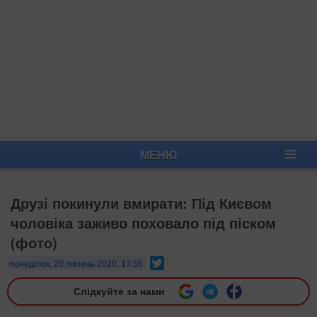
МЕНЮ
Друзі покинули вмирати: Під Києвом
чоловіка заживо поховало під піском
(фото)
Twitter
понеділок, 20 липень 2020, 17:56
Слідкуйте за нами