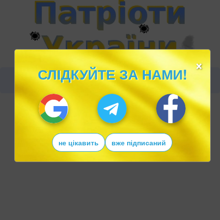
×
СЛІДКУЙТЕ ЗА НАМИ!
не цікавить
вже підписаний