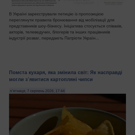
В Україні зареєстрували петицію із пропозицією
переглянути правила бронювання від мобілізації для
представників шоу-бізнесу. Ініціатива стосується співаків,
акторів, телеведучих, блогерів та інших працівників
індустрії розваг, передають Патріоти Україн...
Помста кухаря, яка змінила світ: Як насправді
могли з’явитися картопляні чипси
п’ятниця, 7 серпень 2026, 17:44