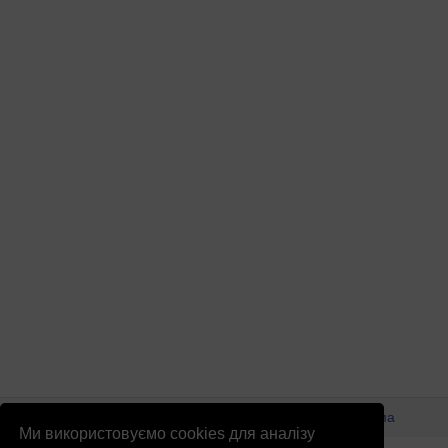
© Патріоти України 2026
Правова інформація
Реклама
Ми використовуємо cookies для аналізу