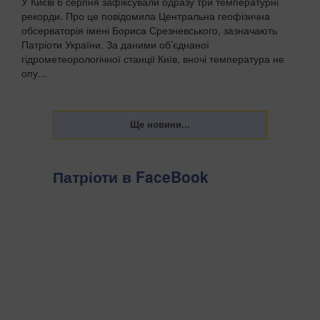
У Києві 6 серпня зафіксували одразу три температурні
рекорди. Про це повідомила Центральна геофізична
обсерваторія імені Бориса Срезневського, зазначають
Патріоти України. За даними об’єднаної
гідрометеорологічної станції Київ, вночі температура не
опу...
Патріоти в FaceBook