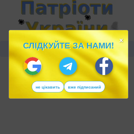
×
СЛІДКУЙТЕ ЗА НАМИ!
не цікавить
вже підписаний