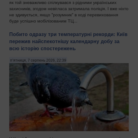
як той зневажливо спілкувався з рідними українських
захисників, згодом невігласа затримала поліція. І вже ніхто
не здивується, якщо "розумник" в ході перевиховання
буде успішно мобілізованим ТЦ...
Побито одразу три температурні рекорди: Київ
пережив найспекотнішу календарну добу за
всю історію спостережень
п’ятниця, 7 серпень 2026, 22:39