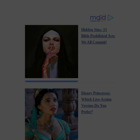
Hidden Sins: 15
Bible Prohibited Acts
We All Commit!
Disney Princesses:
Which Live-Action
Version Do You
Prefer?