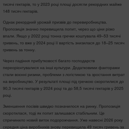
тисячі гектарів, то у 2023 році площі досягли рекордних майже
148 тисяч гектарів.
Однак рекордний урожай призвів до перевиробництва.
Пропозиція значно перевищила попит, через що ціни різко
впали. Якщо у 2022 році тонна гречки коштувала 49–53 тисячі
гривень, то вже у 2024 році її вартість знизилася до 18–25 тисяч
гривень за тонну.
Через падіння прибутковості багато господарств
переорієнтувалися на інші культури. Додатковими факторами
стали воєнні ризики, проблеми з логістикою та зростання витрат
на виробництво. У результаті площі під гречкою скоротилися до
90,3 тисячі гектарів у 2024 році та до 58,5 тисячі гектарів у 2025
році.
Зменшення посівів швидко позначилося на ринку. Пропозиція
скоротилася, тоді як попит залишався стабільним. Це
спричинило новий виток подорожчання. Уже навесні 2026 року
середня ціна виробників знову перевищила 49 тисяч гривень за