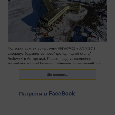
Польська архітектурна студія Kuryłowicz + Architects
завершує будівництво нової дослідницької станції
Arctowski в Антарктиді. Проєкт поєднує екологічні
матеріали, сучасні інженерні рішення та незвичний для
полярних баз акцент на комфорті людей, які пра...
Патріоти в FaceBook