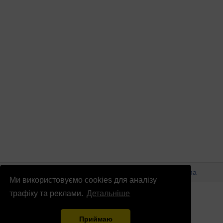
© Патріоти України 2026
Правова інформація
Реклама
Ми використовуємо cookies для аналізу
info
@
patrioty.org.ua
трафіку та реклами.
Детальніше
Приймаю