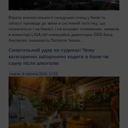
Втрата значної кількості складських площ у Києві та
області призведе до зміни в системній логістиці, що
позначиться і на бізнесі, і на кінцевих споживачах, заявила
в коментарі LIGA.net комерційна директорка GDS Анна
Анісімова, передають Патріоти Україн...
Смертельний удар по судинах: Чому
категорично заборонено ходити в баню чи
сауну після алкоголю
неділя, 9 серпень 2026, 17:52