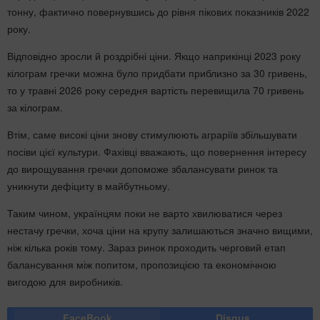
тонну, фактично повернувшись до рівня пікових показників 2022
року.
Відповідно зросли й роздрібні ціни. Якщо наприкінці 2023 року
кілограм гречки можна було придбати приблизно за 30 гривень,
то у травні 2026 року середня вартість перевищила 70 гривень
за кілограм.
Втім, саме високі ціни знову стимулюють аграріїв збільшувати
посіви цієї культури. Фахівці вважають, що повернення інтересу
до вирощування гречки допоможе збалансувати ринок та
уникнути дефіциту в майбутньому.
Таким чином, українцям поки не варто хвилюватися через
нестачу гречки, хоча ціни на крупу залишаються значно вищими,
ніж кілька років тому. Зараз ринок проходить черговий етап
балансування між попитом, пропозицією та економічною
вигодою для виробників.
FaceBook
Disqus