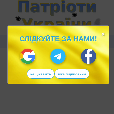
×
СЛІДКУЙТЕ ЗА НАМИ!
не цікавить
вже підписаний