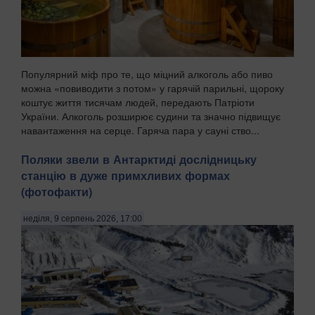
Популярний міф про те, що міцний алкоголь або пиво
можна «повиводити з потом» у гарячій парильні, щороку
коштує життя тисячам людей, передають Патріоти
України. Алкоголь розширює судини та значно підвищує
навантаження на серце. Гаряча пара у сауні ство...
Поляки звели в Антарктиді дослідницьку
станцію в дуже примхливих формах
(фотофакти)
неділя, 9 серпень 2026, 17:00