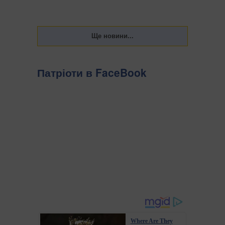
Патріоти в FaceBook
Where Are They