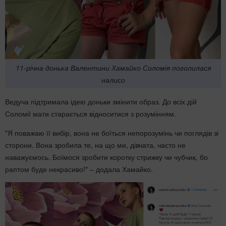
11-річна донька Валентини Хамайко Соломія поголилася
налисо
Ведуча підтримала ідею доньки змінити образ. До всіх дій
Соломії мати старається відноситися з розумінням.
"Я поважаю її вибір, вона не боїться непорозумінь чи поглядів зі
сторони. Вона зробила те, на що ми, дівчата, часто не
наважуємось. Боїмося зробити коротку стрижку чи чубчик, бо
раптом буде некрасиво!" – додала Хамайко.