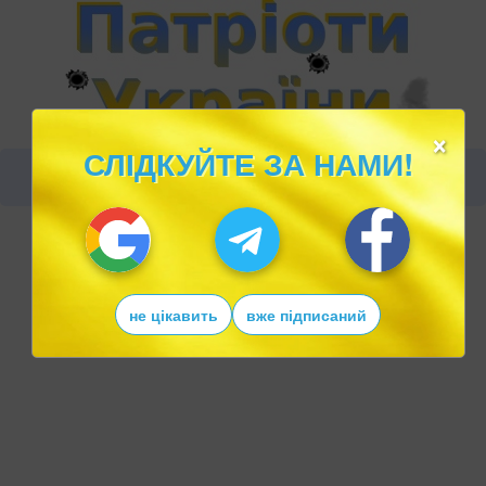
×
СЛІДКУЙТЕ ЗА НАМИ!
не цікавить
вже підписаний