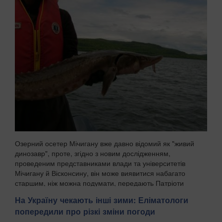
Озерний осетер Мічигану вже давно відомий як "живий
динозавр", проте, згідно з новим дослідженням,
проведеним представниками влади та університетів
Мічигану й Вісконсину, він може виявитися набагато
старшим, ніж можна подумати, передають Патріоти
Украї...
На Україну чекають інші зими: Еліматологи
попередили про різкі зміни погоди