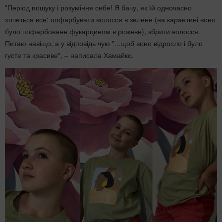
"Період пошуку і розуміння себе! Я бачу, як їй одночасно
хочеться все: пофарбувати волосся в зелене (на карантині воно
було пофарбоване фукарцином в рожеве), збрити волосся.
Питаю навіщо, а у відповідь чую "...щоб воно відросло і було
густе та красиве", – написала Хамайко.