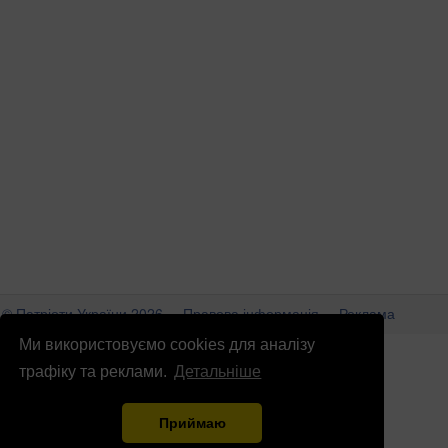
© Патріоти України 2026
Правова інформація
Реклама
Ми використовуємо cookies для аналізу
info
@
patrioty.org.ua
трафіку та реклами.
Детальніше
Приймаю