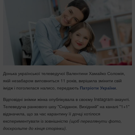
Донька української телеведучої Валентини Хамайко Соломія,
якій незабаром виповниться 11 років, вирішила змінити свій
імідж і поголилася налисо, передають
Патріоти України
.
Відповідні знімки жінка опублікувала в своєму Instagram-акаунті.
Телеведуча ранкового шоу "Сніданок. Вихідний" на каналі "1+1"
відзначила, що за час карантину її дочці хотілося
експериментувати із зовнішністю
(щоб переглянути фото,
доскрольте до кінця сторінки).