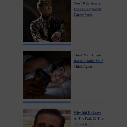
Now? 9 Ex-Actors
Found Unexpected
Career Paths
Think Your Crush
Doesn't Notice You?
Think Again
Why Did He Leave
At The Peak Of This
Show's Run?