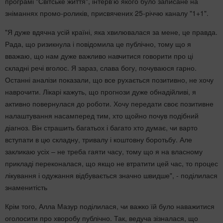
програмі "Світське життя", інтерв'ю якого було записане на
зніманнях промо-роликів, присвячених 25-річчю каналу "1+1".
"Я дуже вдячна усій країні, яка хвилювалася за мене, це правда.
Рада, що ризикнула і повідомила це публічно, тому що я
вважаю, що нам дуже важливо навчитися говорити про ці
складні речі вголос. Я зараз, слава богу, почуваюся гарно.
Останні аналізи показали, що все рухається позитивно, не хочу
наврочити. Лікарі кажуть, що прогнози дуже обнадійливі, я
активно повернулася до роботи. Хочу передати своє позитивне
налаштування насамперед тим, хто щойно почув подібний
діагноз. Він страшить багатьох і багато хто думає, чи варто
вступати в цю складну, тривалу і коштовну боротьбу. Але
закликаю усіх – не треба гаяти часу, тому що я на власному
прикладі переконалася, що якщо не втратити цей час, то процес
лікування і одужання відбувається значно швидше", - поділилася
знаменитість
Крім того, Алла Мазур поділилася, чи важко їй було наважитися
оголосити про хворобу публічно. Так, ведуча зізналася, що