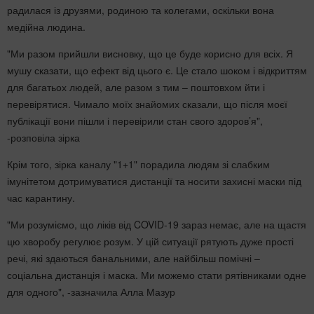
радилася із друзями, родиною та колегами, оскільки вона
медійна людина.
"Ми разом прийшли висновку, що це буде корисно для всіх. Я
мушу сказати, що ефект від цього є. Це стало шоком і відкриттям
для багатьох людей, але разом з тим – поштовхом йти і
перевірятися. Чимало моїх знайомих сказали, що після моєї
публікації вони пішли і перевірили стан свого здоров’я",
-розповіла зірка
Крім того, зірка каналу "1+1" порадила людям зі слабким
імунітетом дотримуватися дистанції та носити захисні маски під
час карантину.
"Ми розуміємо, що ліків від COVID-19 зараз немає, але на щастя
цю хворобу регулює розум. У цій ситуації рятують дуже прості
речі, які здаються банальними, але найбільш помічні –
соціальна дистанція і маска. Ми можемо стати рятівниками одне
для одного", -зазначила Алла Мазур