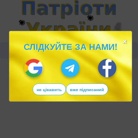
×
СЛІДКУЙТЕ ЗА НАМИ!
не цікавить
вже підписаний