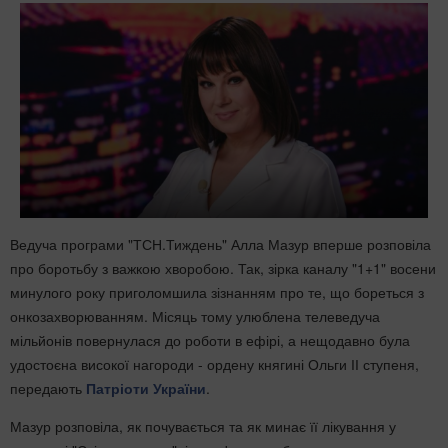
Ведуча програми "ТСН.Тиждень" Алла Мазур вперше розповіла
про боротьбу з важкою хворобою. Так, зірка каналу "1+1" восени
минулого року приголомшила зізнанням про те, що бореться з
онкозахворюванням. Місяць тому улюблена телеведуча
мільйонів повернулася до роботи в ефірі, а нещодавно була
удостоєна високої нагороди - ордену княгині Ольги ІІ ступеня,
передають
Патріоти України
.
Мазур розповіла, як почувається та як минає її лікування у