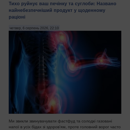
Тихо руйнує ваш печінку та суглоби: Названо
найнебезпечніший продукт у щоденному
раціоні
четвер, 6 серпень 2026, 22:10
Ми звикли звинувачувати фастфуд та солодкі газовані
напої в усіх бідах зі здоров'ям, проте головний ворог часто