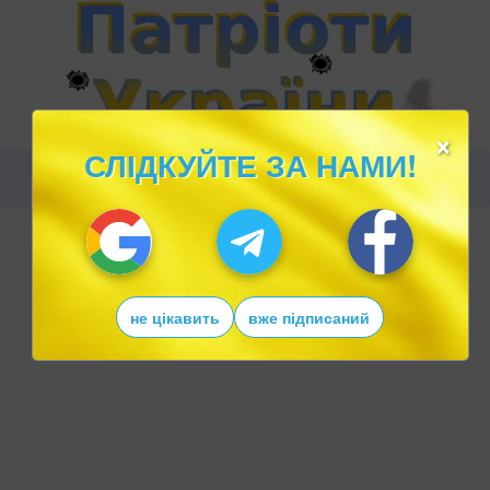
×
СЛІДКУЙТЕ ЗА НАМИ!
не цікавить
вже підписаний