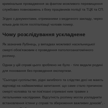
кримінальне провадження за фактом можливого перевищення
службових повноважень з боку працівників поліції та ТЦК та СП.
Згідно з документами, отриманими з медичного закладу, через
кілька днів після госпіталізації чоловік помер.
Чому розслідування ускладнене
Як зазначив Лубінець, у випадках можливої насильницької
смерті обов'язковим є проведення патологоанатомічного
розтину.
Однак у цій справі цього зроблено не було - тіло видали родині
для поховання без проведення експертизи.
"Сьогодні суспільство, рідні загиблого та слідство досі не мають
відповіді на найважливіші запитання: що саме стало причиною
смерті чоловіка та чи пов'язані отримані ним травми з
летальними наслідками. Відсутність розтину могла ускладнити
встановлення істини у справі та збереження важливих доказів", -