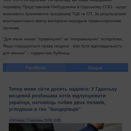
перевірку Представників Омбудсмана в Одеському СІЗО - щодо
можливого приниження працівника ТЦК та СП. За результатами
моніторингового візиту матеріали передали правоохоронним
органам.
"Для мене немає "правильних" чи "неправильних" потерпілих.
Якщо порушуються права людини - має бути відповідальність
для винних", - підкреслив Лубінець
FaceBook
Disqus
Тепер може сісти досить надовго: У Гданську
місцевий розбишака хотів відлупцювати
українця, натомісць побив двох поляків,
угледівши в тих "бандерівців"
п’ятниця, 7 серпень 2026, 6:05