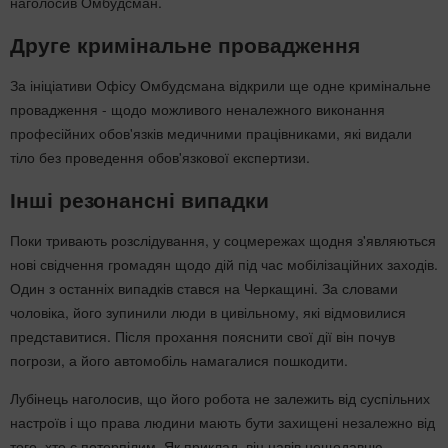
наголосив Омбудсман.
Друге кримінальне провадження
За ініціативи Офісу Омбудсмана відкрили ще одне кримінальне
провадження - щодо можливого неналежного виконання
професійних обов'язків медичними працівниками, які видали
тіло без проведення обов'язкової експертизи.
Інші резонансні випадки
Поки тривають розслідування, у соцмережах щодня з'являються
нові свідчення громадян щодо дій під час мобілізаційних заходів.
Один з останніх випадків стався на Черкащині. За словами
чоловіка, його зупинили люди в цивільному, які відмовилися
представитися. Після прохання пояснити свої дії він почув
погрози, а його автомобіль намагалися пошкодити.
Лубінець наголосив, що його робота не залежить від суспільних
настроїв і що права людини мають бути захищені незалежно від
того, хто є потерпілим. Як приклад, він навів нещодавню