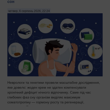
сон
На Київщині затримали трьох чоловіків віком 18, 43 і 52
років за підозрою у груповому зґвалтуванні 21-річної
четвер, 6 серпень 2026, 22:24
дівчини. Про це повідомила пресслужба Національної
поліції в четвер, 6 серпня, зазначають Патріоти України.
"На Бориспільщині троє чоловіків, з...
Неврологи та генетики провели масштабне дослідження,
яке довело: жоден крем не здатен компенсувати
хронічний дефіцит нічного відпочинку. Саме під час
глибоких фаз сну організм виділяє максимум
соматотропіну — гормону росту та регенерації,
передають Пат...