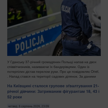
У Гданську 37-річний громадянин Польщі напав на двох
співвітчизників, називаючи їх бандерівцями. Один із
потерпілих дістав перелом руки. Про це повідомляє Onet.
. Напад стався на території садових ділянок. За даними
поліції, чоловік агресивно їздив та...
На Київщині сталося групове зґвалтування 21-
річної дівчини: Затриманим фігурантам 18, 43 і
52 роки
четвер, 6 серпень 2026, 23:09