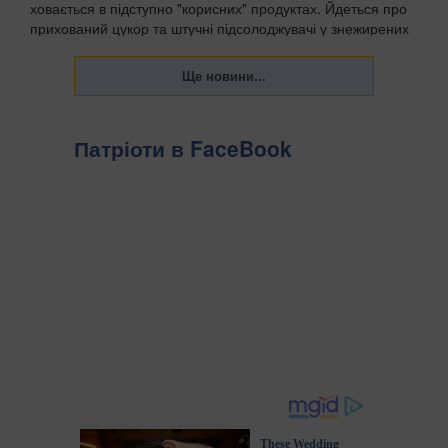
ховається в підступно "корисних" продуктах. Йдеться про
прихований цукор та штучні підсолоджувачі у знежирених
йогуртах, соусах і готових сн...
Патріоти в FaceBook
These Wedding