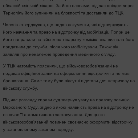
обласній клінічній лікарні. За його словами, під час поїздки через
Тернопіль його зупинили на блокпості та доставили до ТЦК.
Чоловік стверджував, що надав документи, які підтверджують
його навчання та право на відстрочку від мобілізації. Попри це
його направили на військово-лікарську комісію, яка визнала його
придатним до служби, після чого мобілізували. Також він
заявляв про неналежне проведення медичного огляду.
У ТЦК натомість пояснили, що військовозобов’язаний не
подавав офіційної заяви на оформлення відстрочки та не мав
бронювання. Саме тому були відсутні підстави для непризову на
військову службу.
Під час розгляду справи суд звернув увагу на правову позицію
Верховного Суду, згідно з якою наявність права на відстрочку не
означає її автоматичного застосування. Для цього
військовозобов’язаний повинен своєчасно оформити відстрочку
у встановленому законом порядку.