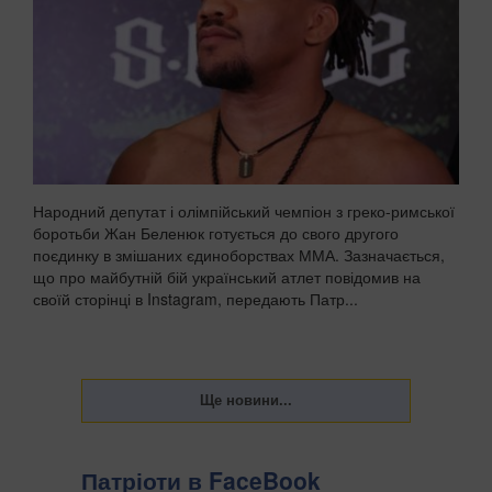
Народний депутат і олімпійський чемпіон з греко-римської
боротьби Жан Беленюк готується до свого другого
поєдинку в змішаних єдиноборствах ММА. Зазначається,
що про майбутній бій український атлет повідомив на
своїй сторінці в Instagram, передають Патр...
Патріоти в FaceBook