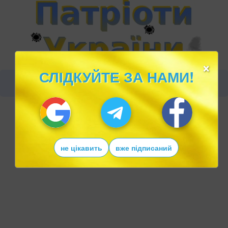
×
СЛІДКУЙТЕ ЗА НАМИ!
не цікавить
вже підписаний