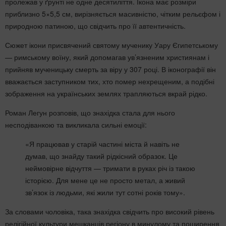
пролежав у ґрунті не одне десятиліття. Ікона має розміри
приблизно 5×5,5 см, вирізняється масивністю, чітким рельєфом і
природною патиною, що свідчить про її автентичність.
Сюжет ікони присвячений святому мученику Уару Єгипетському
— римському воїну, який допомагав ув’язненим християнам і
прийняв мученицьку смерть за віру у 307 році. В іконографії він
вважається заступником тих, хто помер нехрещеним, а подібні
зображення на українських землях трапляються вкрай рідко.
Роман Легун розповів, що знахідка стала для нього
несподіванкою та викликала сильні емоції:
«Я працював у старій частині міста й навіть не
думав, що знайду такий рідкісний образок. Це
неймовірне відчуття — тримати в руках річ із такою
історією. Для мене це не просто метал, а живий
зв’язок із людьми, які жили тут сотні років тому».
За словами чоловіка, така знахідка свідчить про високий рівень
релігійної культури мешканців регіону в минулому та поширення