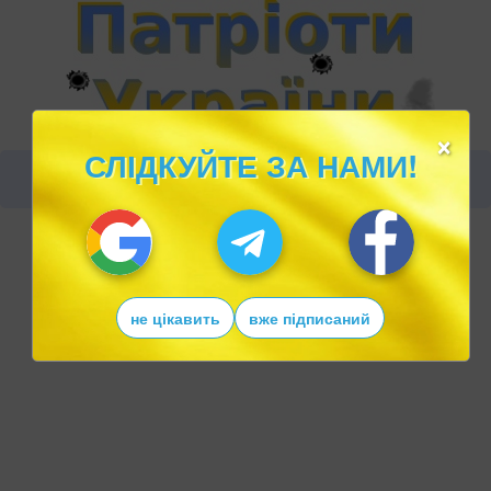
×
СЛІДКУЙТЕ ЗА НАМИ!
не цікавить
вже підписаний