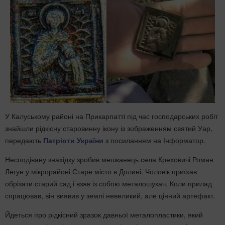
У Калуському районі на Прикарпатті під час господарських робіт
знайшли рідкісну старовинну ікону із зображенням
святий Уар,
передають
Патріоти України
з посиланням на Інформатор.
Несподівану знахідку зробив мешканець села Креховичі Роман
Легун у мікрорайоні Старе місто в Долині. Чоловік приїхав
обрізати старий сад і взяв із собою металошукач. Коли прилад
спрацював, він виявив у землі невеликий, але цінний артефакт.
Йдеться про рідкісний зразок давньої металопластики, який