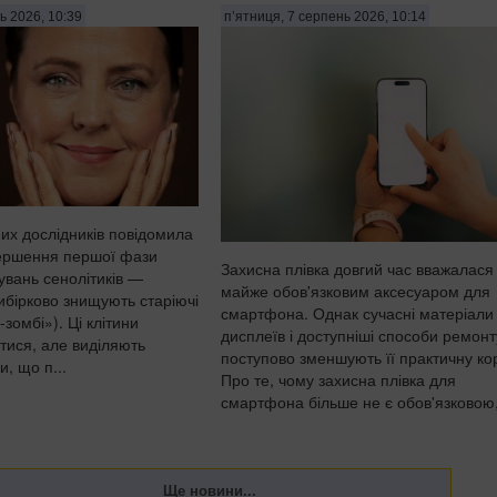
ь 2026, 10:39
п’ятниця, 7 серпень 2026, 10:14
их дослідників повідомила
вершення першої фази
Захисна плівка довгий час вважалася
увань сенолітиків —
майже обов'язковим аксесуаром для
вибірково знищують старіючі
смартфона. Однак сучасні матеріали
-зомбі»). Ці клітини
дисплеїв і доступніші способи ремонт
тися, але виділяють
поступово зменшують її практичну ко
и, що п...
Про те, чому захисна плівка для
смартфона більше не є обов'язковою,