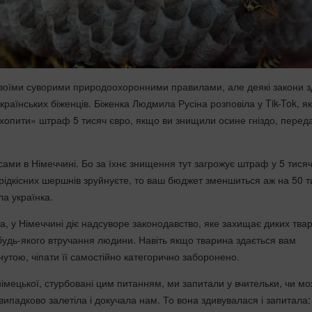
воїми суворими природоохоронними правилами, але деякі закони з
країнських біженців. Біженка Людмила Русіна розповіла у Tik-Tok, як
хопити» штраф 5 тисяч євро, якщо ви знищили осине гніздо, перед
осами в Німеччині. Бо за їхнє знищення тут загрожує штраф у 5 тисяч
 рідкісних шершнів зруйнуєте, то ваш бюджет зменшиться аж на 50 т
а українка.
а, у Німеччині діє надсуворе законодавство, яке захищає диких тва
 будь-якого втручання людини. Навіть якщо тварина здається вам
утою, чіпати її самостійно категорично заборонено.
німецької, стурбовані цим питанням, ми запитали у вчительки, чи м
 випадково залетіла і докучала нам. То вона здивувалася і запитала: