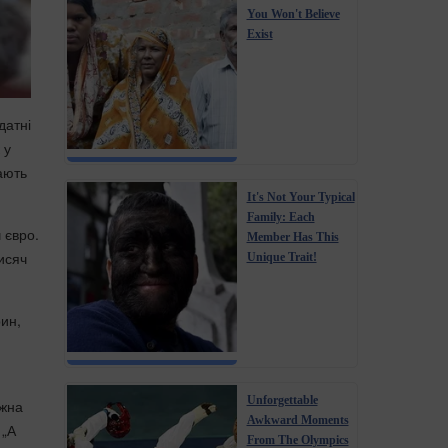
You Won't Believe
Exist
датні
 у
ають
It's Not Your Typical
Family: Each
 євро.
Member Has This
исяч
Unique Trait!
рин,
Unforgettable
ожна
Awkward Moments
 „А
From The Olympics