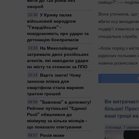
навіщо?“, — поділи
хвороб
Вона уточнила, що 
У Криму палає
10:30
військовий аеродром
вбити осу випадков
"Гвардійське" -
подвір’ї з’явилося 
повідомляють про удари та
спеціальна служба.
детонацію боєприпасів
На Миколаївщині
«Коли поряд з місто
10:24
затримали двох російських
рідкісних польових 
агентів, які наводили удари
новина рознеслася 
по місту та стежили за ППО
Варто знати! Чому
10:14
захисна плівка для
смартфона стала марною
тратою грошей
Ви витрачаєт
"Бавовна" в допомогу!
09:59
Рейтинг путінської "Єдиної
більше! Прост
Росії" обвалився до
ваші гроші н
мінімуму за кілька місяців -
що показало опитування
п’ятниця, 7 серпен
Росія може
09:57