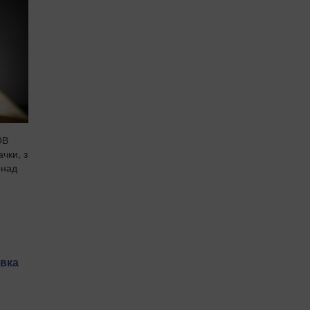
ОВ
чки, з
онад
івка