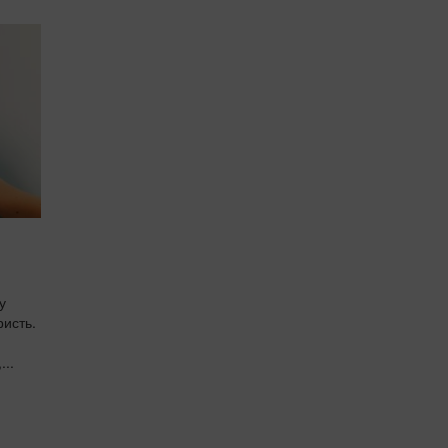
у
ристь.
...