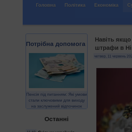
Головна
Політика
Економіка
С
Навіть якщо
Потрібна допомога
штрафи в Ні
четвер, 11 червень 20
Пенсія під питанням: Які умови
стали ключовими для виходу
на заслужений відпочинок
Останні
Скільки українців