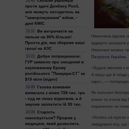
11:40
проти здачі Донбасу Росії,
але можуть погодитись на
"заморожування" війни, -
дані КМІС
Ви витрачаєте на
11:31
Німеччина відома с
пальне на 30% більше!
Проста дія, яка збереже ваші
відверто шокувати у
гроші на АЗС
Німеччині можна «в
Добре попрацювали:
Патріоти України
.
11:22
ГУР заявило про знищення в
окупованому Криму
«Будьте ввічливі з 
російського "Панцира-С1" за
А якщо ще й гніздо
$15 мілн (відео)
євро», — попередил
Газова компанія
10:49
Як пояснює блогерк
вимагала з жінки 729 тис. грн
- суд не лише відмовив, а й
комах та птахів від
змусив заплатити їй 30 тис.
пораненою чи покин
Старість
10:39
«Колись на курсах 
скасовується? Прорив у
медицині, який дозволить
ліквідувати осу, що
жити до 120 років без