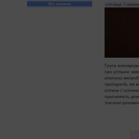
Всі новини
п’ятниця, 7 серпен
Група міжнародн
про успішне за
клінічних випроб
препаратів, які 
клітини («клітини
припиняють діли
токсичні речовин