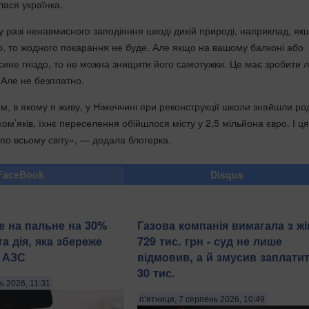
лася українка.
у разі ненавмисного заподіяння шкоді дикій природі, наприклад, як
о, то жодного покарання не буде. Але якщо на вашому балконі або
осине гніздо, то не можна знищити його самотужки. Це має зробити 
 Але не безплатно.
м, в якому я живу, у Німеччині при реконструкції школи знайшли ро
хом’яків, їхнє переселення обійшлося місту у 2,5 мільйона євро. І ця
по всьому світу», — додала блогерка.
FaceBook
Disqus
е на пальне на 30%
Газова компанія вимагала з жі
а дія, яка збереже
729 тис. грн - суд не лише
а АЗС
відмовив, а й змусив заплатит
30 тис.
ь 2026, 11:31
п’ятниця, 7 серпень 2026, 10:49