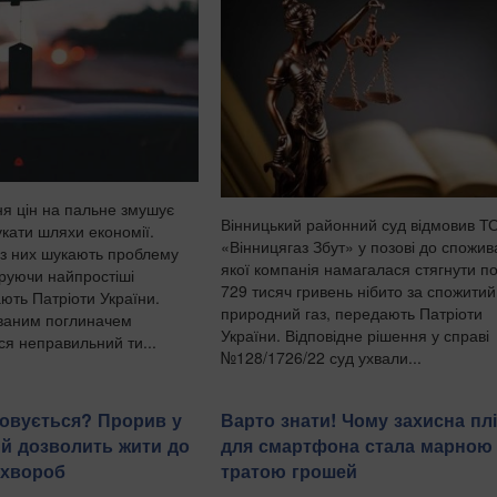
ня цін на пальне змушує
Вінницький районний суд відмовив Т
укати шляхи економії.
«Вінницягаз Збут» у позові до спожива
 із них шукають проблему
якої компанія намагалася стягнути п
оруючи найпростіші
729 тисяч гривень нібито за спожитий
ють Патріоти України.
природний газ, передають Патріоти
ваним поглиначем
України. Відповідне рішення у справі
ся неправильний ти...
№128/1726/22 суд ухвали...
совується? Прорив у
Варто знати! Чому захисна пл
ий дозволить жити до
для смартфона стала марною
 хвороб
тратою грошей