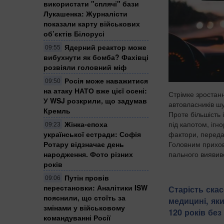
використати "сплячі" бази
Лукашенка: Журналісти
показали карту військових
об’єктів Білорусі
Ядерний реактор може
09:55
вибухнути як бомба? Фахівці
розвіяли головний міф
Росія може наважитися
09:50
на атаку НАТО вже цієї осені:
Стрімке зростан
У WSJ розкрили, що задумав
автовласників ш
Кремль
Проте більшість
Жінка-епоха
під капотом, ігн
09:23
української естради: Софія
фактори, переда
Ротару відзначає день
Головним прихо
народження. Фото різних
пального виявив
років
Путін провів
09:06
перестановки: Аналітики ISW
Старість ска
пояснили, що стоїть за
медицині, як
змінами у військовому
120 років без
командуванні Росії