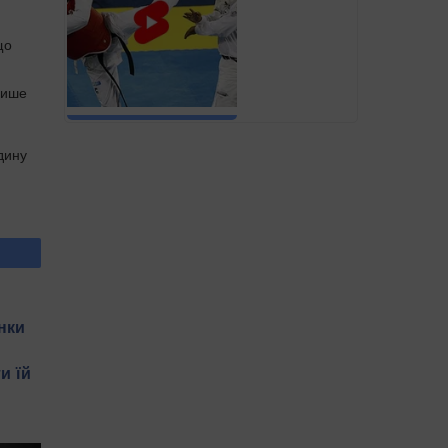
що
лише
дину
нки
и їй