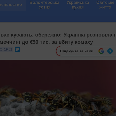
Волонтерська
Українська
Світське
успільство
сотня
кухня
життя
 вас кусають, обережно: Українка розповіла 
меччині до €50 тис. за вбиту комаху
Twitter
26, 19:52
Слідкуйте за нами