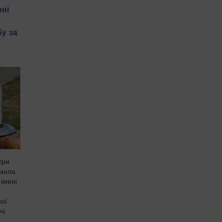
рні
у за
три
омила
імені
ної
чі