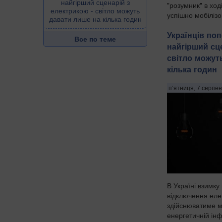
найгірший сценарій з
"розумник" в хо
електрикою - світло можуть
успішно мобілізо
давати лише на кілька годин
Українців по
Все по теме
найгірший сц
світло можут
кілька годин
п’ятниця, 7 серпен
В Україні взимку
відключення елек
здійснюватиме м
енергетичній інф