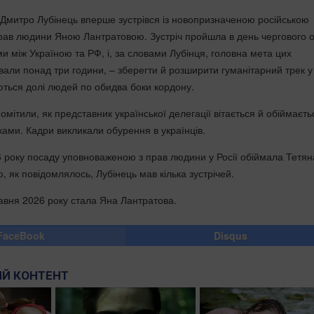
 Дмитро Лубінець вперше зустрівся із новопризначеною російською
ав людини Яною Лантратовою. Зустріч пройшла в день чергового 
и між Україною та РФ, і, за словами Лубінця, головна мета цих
ивали понад три години, – зберегти й розширити гуманітарний трек у
уються долі людей по обидва боки кордону.
 помітили, як представник української делегації вітається й обіймаєть
ами. Кадри викликали обурення в українців.
6 року посаду уповноваженою з прав людини у Росії обіймала Тетян
, як повідомлялось, Лубінець мав кілька зустрічей.
равня 2026 року стала Яна Лантратова.
FaceBook
Disqus
Й КОНТЕНТ