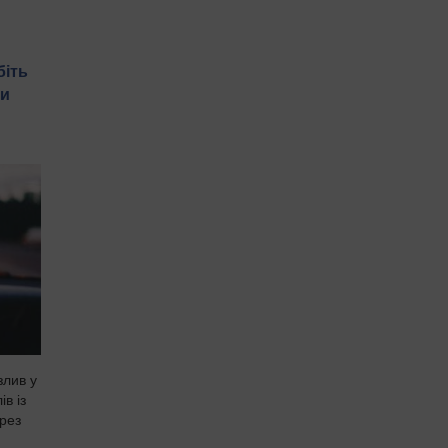
біть
ти
злив у
ів із
рез