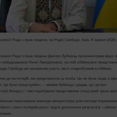
овної Ради з прав людини, на Радіо Свобода, Київ, 9 червня 2026 
овної Ради з прав людини Дмитро Лубінець прокоментував відео з
кою омбудсманкою Яною Лантратовою, на якій обіймалися представн
Радіо Свобода він заперечив участь своїх співробітників в обіймах.
я до інституцій, які представляли ці особи. Це не були люди з офі
. Це були спецслужби», – заявив Лубінець і додав, що зустріч
торії Білорусі, і там перебували представники спецслужб трьох краї
раїнська переговорна команда використовує різні методи перемовин
брого і злого поліцейського» задля досягнення результату – обміну
аїнами.