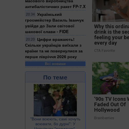
масового виробництва
антибалістичних ракет FP-7.X
Український
20:34
гросмейстер Василь Іванчук
увійде до Зали світової
Why this ordin
шахової слави - FIDE
drink is the se
feeling your b
Цифри вражають!
20:20
every day
Скільки українців виїхали з
країни та не повернулися за
CTA Favorite
перше півріччя 2026 року
Всі новини
По теме
’90s TV Icons
Faded Out Of
Hollywood
​"Вони воюють, самі хочуть
Brainberries
воювати, бо дурні": У
Чернівцях "розумник"-