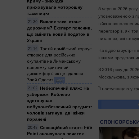
Криму - знахідка
приховувала моторошну
5 червня 2026 року
таємницю
уповноваженою з пр
Виклик таксі стане
21:30
військовополоненим
дорожчим? Експерт пояснив,
переговорів, які тр
що змінить новий податок в
питаннях, які стос
Україні
Третій армійський корпус
21:16
На відео із зустрічі
створює для російських
іншими представник
окупантів на Лиманському
напрямку критичний
З 2016 року до 202
дискомфорт: як це вдалося -
Москалькова, з якою
Злий Одесит
Блог
Небезпечний пляж: На
Її наступницею у т
21:02
узбережжі Коблево
здетонував
вибухонебезпечний предмет:
чоловік загинув, дві жінки
поранені
СПОНСОРСЬКИ
Сенсаційний старт: Fire
20:48
Point анонсувала початок