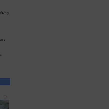
обміну
ся з
а