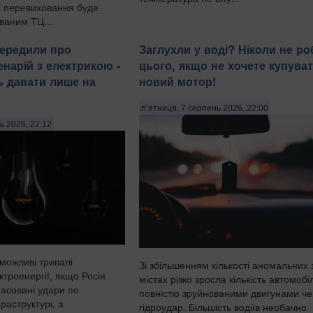
ді перевиховання буде
ваним ТЦ...
передили про
Заглухли у воді? Ніколи не ро
енарій з електрикою -
цього, якщо не хочете купува
ь давати лише на
новий мотор!
п’ятниця, 7 серпень 2026, 22:00
ь 2026, 22:12
 можливі тривалі
Зі збільшенням кількості аномальних 
троенергії, якщо Росія
містах різко зросла кількість автомобіл
асовані удари по
повністю зруйнованими двигунами че
раструктурі, а
гідроудар. Більшість водіїв необачно