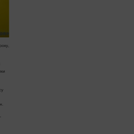
року,
і
ики
су
н.
,