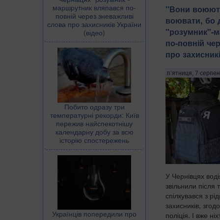
маршрутник вляпався по-
​"Вони воюют
повній через зневажливі
воювати, бо д
слова про захисників України
"розумник"-
(відео)
по-повній че
про захисникі
п’ятниця, 7 серпен
Побито одразу три
температурні рекорди: Київ
пережив найспекотнішу
календарну добу за всю
історію спостережень
У Чернівцях воді
звільнили після 
спілкувався з рі
захисників, згод
Українців попередили про
поліція. І вже ні