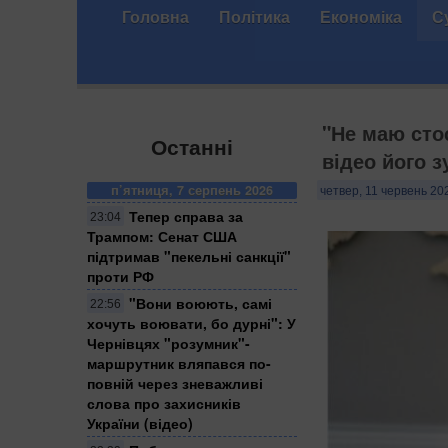
Головна
Політика
Економіка
С
"Не маю стос
Останні
відео його 
п’ятниця, 7 серпень 2026
четвер, 11 червень 20
Тепер справа за
23:04
Трампом: Сенат США
підтримав "пекельні санкції"
проти РФ
​"Вони воюють, самі
22:56
хочуть воювати, бо дурні": У
Чернівцях "розумник"-
маршрутник вляпався по-
повній через зневажливі
слова про захисників
України (відео)