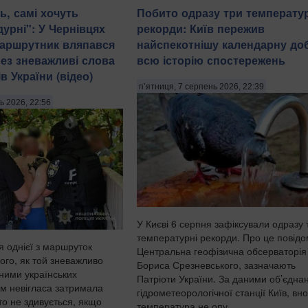
ь, самі хочуть
Побито одразу три температу
урні": У Чернівцях
рекорди: Київ пережив
маршрутник вляпався
найспекотнішу календарну доб
рез зневажливі слова
всю історію спостережень
в України (відео)
п’ятниця, 7 серпень 2026, 22:39
ь 2026, 22:56
У Києві 6 серпня зафіксували одразу 
температурні рекорди. Про це повід
я однієї з маршруток
Центральна геофізична обсерваторія 
того, як той зневажливо
Бориса Срезневського, зазначають
дними українських
Патріоти України. За даними об’єдна
ом невігласа затримала
гідрометеорологічної станції Київ, вно
хто не здивується, якщо
температура не опу...