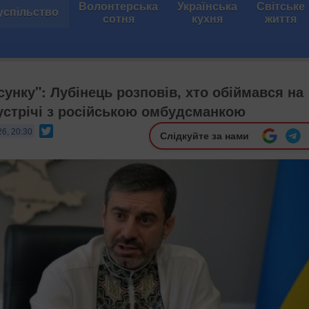
Волонтерська
Українська
Світське
успільство
сотня
кухня
життя
унку": Лубінець розповів, хто обіймався на
зустрічі з російською омбудсманкою
Twitter
26, 20:30
Слідкуйте за нами