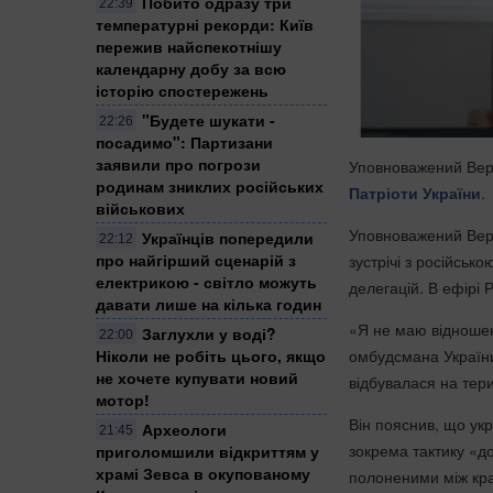
Побито одразу три
22:39
температурні рекорди: Київ
пережив найспекотнішу
календарну добу за всю
історію спостережень
"Будете шукати -
22:26
посадимо": Партизани
заявили про погрози
Уповноважений Верх
родинам зниклих російських
Патріоти України
.
військових
Уповноважений Верх
Українців попередили
22:12
про найгірший сценарій з
зустрічі з російсь
електрикою - світло можуть
делегацій. В ефірі 
давати лише на кілька годин
«Я не маю відношенн
Заглухли у воді?
22:00
омбудсмана України
Ніколи не робіть цього, якщо
не хочете купувати новий
відбувалася на тери
мотор!
Він пояснив, що ук
Археологи
21:45
зокрема тактику «до
приголомшили відкриттям у
храмі Зевса в окупованому
полоненими між кр