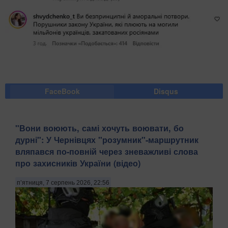
FaceBook
Disqus
​"Вони воюють, самі хочуть воювати, бо
дурні": У Чернівцях "розумник"-маршрутник
вляпався по-повній через зневажливі слова
про захисників України (відео)
п’ятниця, 7 серпень 2026, 22:56