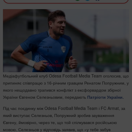
Медіафутбольний клуб Odesa Football Media Team оголосив, що
припиняє співпрацю з 16-річним гравцем Ренатом Попружним, у
якого нещодавно трапився конфлікт з ексфорвардом збірної
України Євгеном Селезньовим, передають
Патріоти України.
Під час поєдинку між Odesa Football Media Team і FC Armat, за
який виступає Селезньов, Попружний зробив зауваження
Євгену, ймовірно, через те, що той спілкувався російською
мовою. Селезньов у відповідь заявив, що «у тебе забув