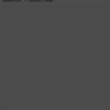
займається", — сказано у заяві.