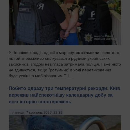
У Чернівцях водія однієї з маршруток звільнили після того,
як той зневажливо спілкувався з рідними українських
захисників, згодом невігласа затримала поліція. І вже ніхто
не здивується, якщо "розумник" в ході перевиховання
буде успішно мобілізованим ТЦ...
Побито одразу три температурні рекорди: Київ
пережив найспекотнішу календарну добу за
всю історію спостережень
п’ятниця, 7 серпень 2026, 22:39