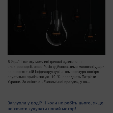
В Україні взимку можливі тривалі відключення
електроенергії, якщо Росія здійснюватиме масовані удари
по енергетичній інфраструктурі, а температура повітря
опуститься приблизно до -10 °C, передають Патріоти
України. За оцінкою «Економічної правди», у на...
Заглухли у воді? Ніколи не робіть цього, якщо
не хочете купувати новий мотор!