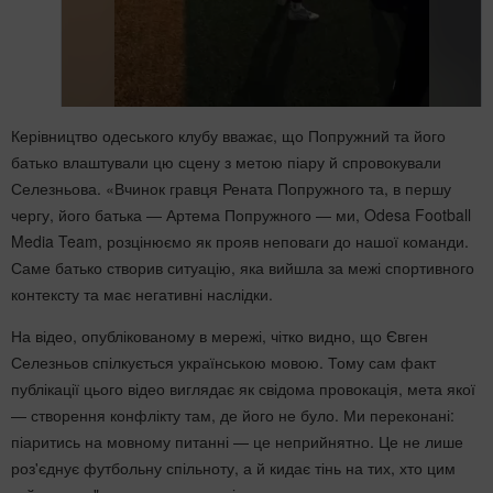
Керівництво одеського клубу вважає, що Попружний та його
батько влаштували цю сцену з метою піару й спровокували
Селезньова. «Вчинок гравця Рената Попружного та, в першу
чергу, його батька — Артема Попружного — ми, Odesa Football
Media Team, розцінюємо як прояв неповаги до нашої команди.
Саме батько створив ситуацію, яка вийшла за межі спортивного
контексту та має негативні наслідки.
На відео, опублікованому в мережі, чітко видно, що Євген
Селезньов спілкується українською мовою. Тому сам факт
публікації цього відео виглядає як свідома провокація, мета якої
— створення конфлікту там, де його не було. Ми переконані:
піаритись на мовному питанні — це неприйнятно. Це не лише
роз'єднує футбольну спільноту, а й кидає тінь на тих, хто цим