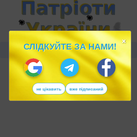
×
СЛІДКУЙТЕ ЗА НАМИ!
не цікавить
вже підписаний