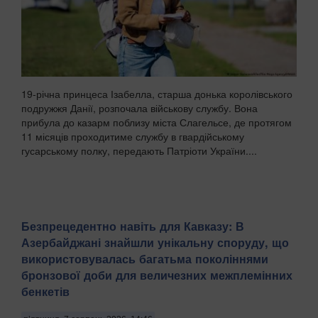
19-річна принцеса Ізабелла, старша донька королівського
подружжя Данії, розпочала військову службу. Вона
прибула до казарм поблизу міста Слагельсе, де протягом
11 місяців проходитиме службу в гвардійському
гусарському полку, передають Патріоти України....
Безпрецедентно навіть для Кавказу: В
Азербайджані знайшли унікальну споруду, що
використовувалась багатьма поколіннями
бронзової доби для величезних межплемінних
бенкетів