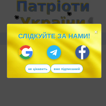
×
СЛІДКУЙТЕ ЗА НАМИ!
не цікавить
вже підписаний