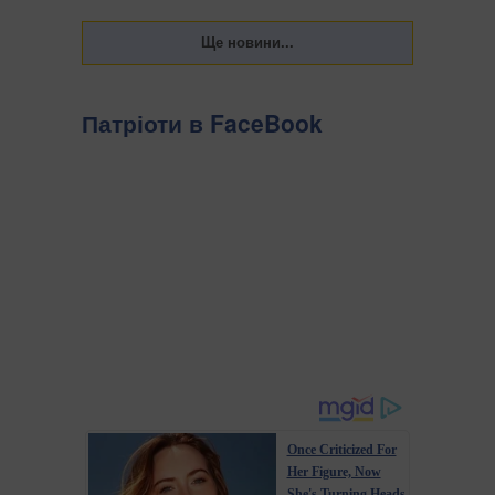
Патріоти в FaceBook
Once Criticized For
Her Figure, Now
She's Turning Heads