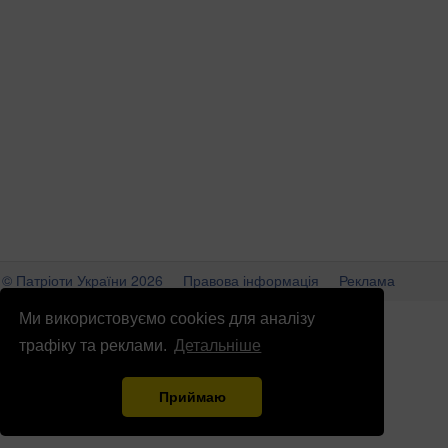
© Патріоти України 2026
Правова інформація
Реклама
info
@
patrioty.org.ua
Ми використовуємо cookies для аналізу
трафіку та реклами.
Детальніше
Приймаю