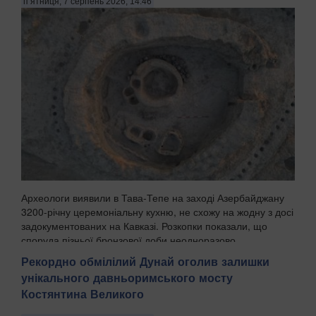
п’ятниця, 7 серпень 2026, 14:46
Археологи виявили в Тава-Тепе на заході Азербайджану
3200-річну церемоніальну кухню, не схожу на жодну з досі
задокументованих на Кавказі. Розкопки показали, що
споруда пізньої бронзової доби неодноразово
перебудовувалась протягом поколінь, а попередні...
Рекордно обмілілий Дунай оголив залишки
унікального давньоримського мосту
Костянтина Великого