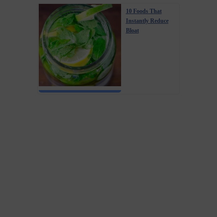
10 Foods That
Instantly Reduce
Bloat