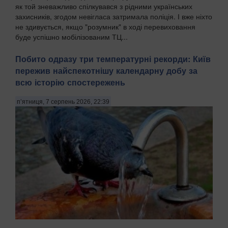
як той зневажливо спілкувався з рідними українських
захисників, згодом невігласа затримала поліція. І вже ніхто
не здивується, якщо "розумник" в ході перевиховання
буде успішно мобілізованим ТЦ...
Побито одразу три температурні рекорди: Київ
пережив найспекотнішу календарну добу за
всю історію спостережень
п’ятниця, 7 серпень 2026, 22:39