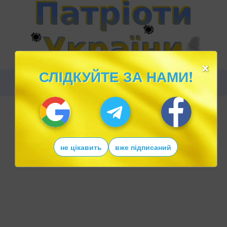
×
СЛІДКУЙТЕ ЗА НАМИ!
не цікавить
вже підписаний