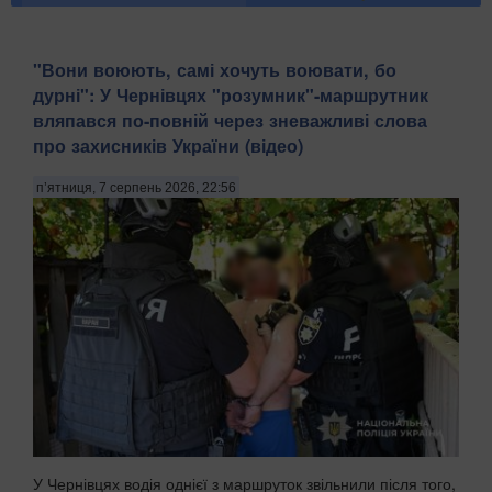
​"Вони воюють, самі хочуть воювати, бо
дурні": У Чернівцях "розумник"-маршрутник
вляпався по-повній через зневажливі слова
про захисників України (відео)
п’ятниця, 7 серпень 2026, 22:56
У Чернівцях водія однієї з маршруток звільнили після того,