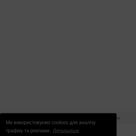
© Патріоти України 2026
Правова інформація
Реклама
Ми використовуємо cookies для аналізу
info
@
patrioty.org.ua
трафіку та реклами.
Детальніше