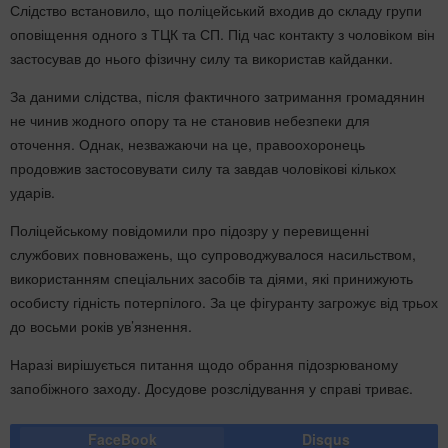
Слідство встановило, що поліцейський входив до складу групи
оповіщення одного з ТЦК та СП. Під час контакту з чоловіком він
застосував до нього фізичну силу та використав кайданки.
За даними слідства, після фактичного затримання громадянин
не чинив жодного опору та не становив небезпеки для
оточення. Однак, незважаючи на це, правоохоронець
продовжив застосовувати силу та завдав чоловікові кількох
ударів.
Поліцейському повідомили про підозру у перевищенні
службових повноважень, що супроводжувалося насильством,
використанням спеціальних засобів та діями, які принижують
особисту гідність потерпілого. За це фігуранту загрожує від трьох
до восьми років ув’язнення.
Наразі вирішується питання щодо обрання підозрюваному
запобіжного заходу. Досудове розслідування у справі триває.
FaceBook
Disqus