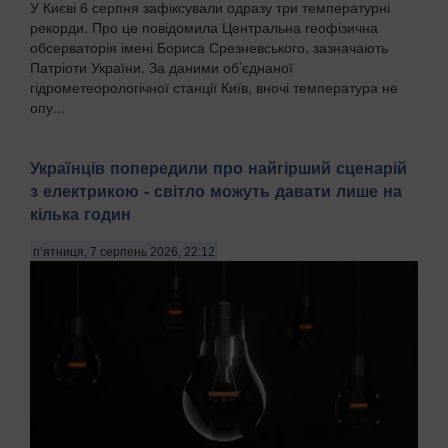
У Києві 6 серпня зафіксували одразу три температурні
рекорди. Про це повідомила Центральна геофізична
обсерваторія імені Бориса Срезневського, зазначають
Патріоти України. За даними об’єднаної
гідрометеорологічної станції Київ, вночі температура не
опу...
Українців попередили про найгірший сценарій
з електрикою - світло можуть давати лише на
кілька годин
п’ятниця, 7 серпень 2026, 22:12