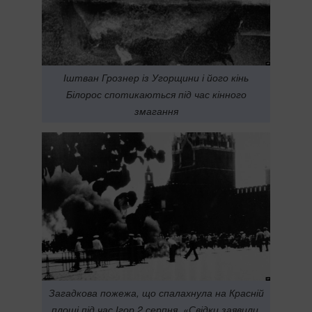
Іштван Грознер із Угорщини і його кінь
Білорос спотикаються під час кінного
змагання
Загадкова пожежа, що спалахнула на Красній
площі під час Ігор 2 серпня. «Свідки заявили,