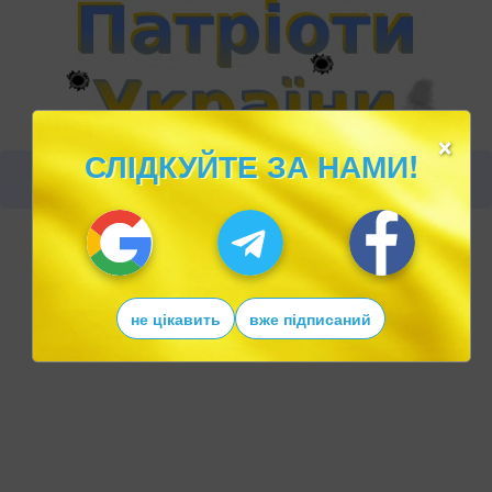
×
СЛІДКУЙТЕ ЗА НАМИ!
не цікавить
вже підписаний