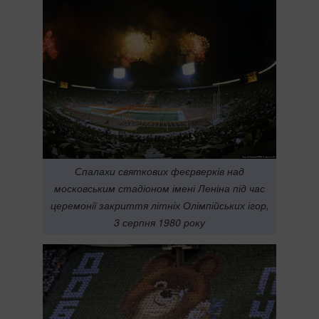
Спалахи святкових феєрверків над
московським стадіоном імені Леніна під час
церемонії закриття літніх Олімпійських ігор,
3 серпня 1980 року