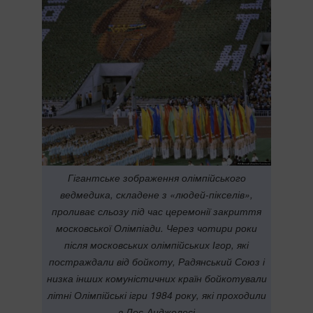
Гігантське зображення олімпійського
ведмедика, складене з «людей-пікселів»,
проливає сльозу під час церемонії закриття
московської Олімпіади. Через чотири роки
після московських олімпійських Ігор, які
постраждали від бойкоту, Радянський Союз і
низка інших комуністичних країн бойкотували
літні Олімпійські ігри 1984 року, які проходили
в Лос-Анджелесі