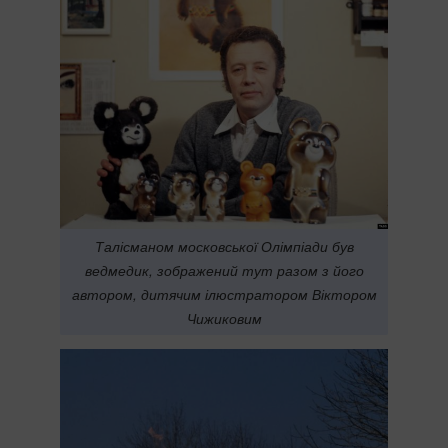
Талісманом московської Олімпіади був
ведмедик, зображений тут разом з його
автором, дитячим ілюстратором Віктором
Чижиковим