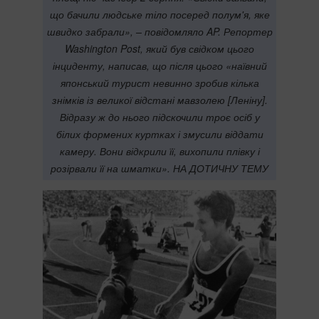
що бачили людське тіло посеред полум'я, яке
швидко забрали», – повідомляло AP. Репортер
Washington Post, який був свідком цього
інциденту, написав, що після цього «наївний
японський турист невинно зробив кілька
знімків із великої відстані мавзолею [Леніну].
Відразу ж до нього підскочили троє осіб у
білих формених куртках і змусили віддати
камеру. Вони відкрили її, вихопили плівку і
розірвали її на шматки». НА ДОТИЧНУ ТЕМУ