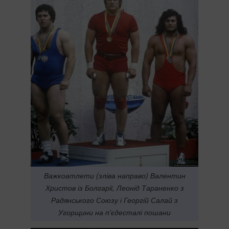
Важкоатлети (зліва направо) Валентин
Христов із Болгарії, Леонід Тараненко з
Радянського Союзу і Георгій Салай з
Угорщини на п'єдесталі пошани