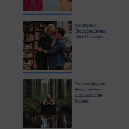
Why Big Bang
Theory Fans Despise
These 8 Characters
Why everything you
thought you knew
about water might
be wrong