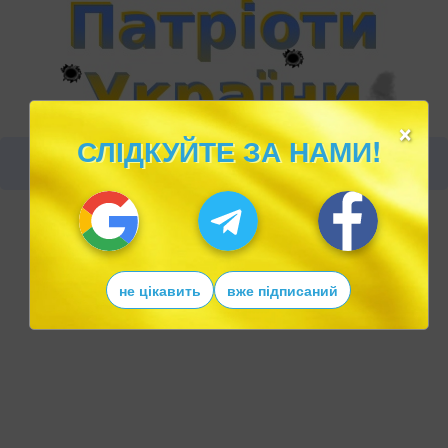
×
СЛІДКУЙТЕ ЗА НАМИ!
не цікавить
вже підписаний