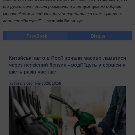
що рускоязичні опісля розмовляли з отцем цілком доброю
мовою. Але між собою знову поверталися в язик. Цікаво як
вони сповідалися?",
- розповів Винничук.
FaceBook
Disqus
Китайські авто в Росії почали масово ламатися
через неякісний бензин - водії їдуть у сервіси у
шість разів частіше
субота, 8 серпень 2026, 10:58