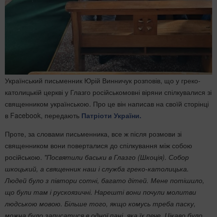
Український письменник Юрій Винничук розповів, що у греко-
католицькій церкві у Глазго російськомовні віряни спілкувалися зі
священником українською. Про це він написав на своїй сторінці
в Facebook, передають
Патріоти України.
Проте, за словами письменника, все ж після розмови зі
священником вони поверталися до спілкування між собою
російською.
"
Посвятили баськи в Глазго (Шкоція). Собор
шкоцький, а священник наш і служба греко-католицька.
Людей було з півтори сотні, багато дітей. Мене потішило,
що були там і рускоязичні. Нарешті вони почули молитви
людською мовою. Більше того, якщо комусь треба паску,
можна було записатися в одної пані, яка їх пече. Цікаво було,