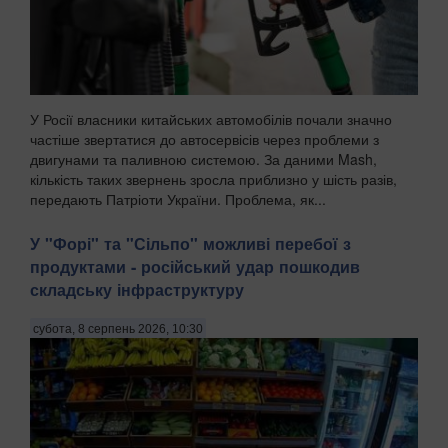
У Росії власники китайських автомобілів почали значно
частіше звертатися до автосервісів через проблеми з
двигунами та паливною системою. За даними Mash,
кількість таких звернень зросла приблизно у шість разів,
передають Патріоти України. Проблема, як...
У "Форі" та "Сільпо" можливі перебої з
продуктами - російський удар пошкодив
складську інфраструктуру
субота, 8 серпень 2026, 10:30