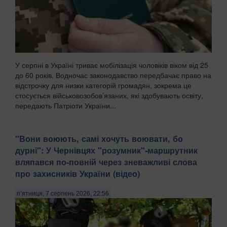
У серпні в Україні триває мобілізація чоловіків віком від 25
до 60 років. Водночас законодавство передбачає право на
відстрочку для низки категорій громадян, зокрема це
стосується військовозобов’язаних, які здобувають освіту,
передають Патріоти України...
​"Вони воюють, самі хочуть воювати, бо
дурні": У Чернівцях "розумник"-маршрутник
вляпався по-повній через зневажливі слова
про захисників України (відео)
п’ятниця, 7 серпень 2026, 22:56