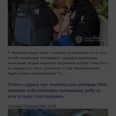
У Чернівцях водія однієї з маршруток звільнили після того,
як той зневажливо спілкувався з рідними українських
захисників, згодом невігласа затримала поліція. І вже ніхто
не здивується, якщо "розумник" в ході перевиховання
буде успішно мобілізованим ТЦ...
Побито одразу три температурні рекорди: Київ
пережив найспекотнішу календарну добу за
всю історію спостережень
п’ятниця, 7 серпень 2026, 22:39