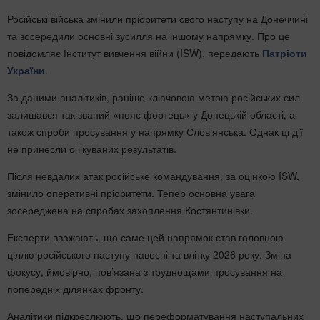
Російські війська змінили пріоритети свого наступу на Донеччині
та зосередили основні зусилля на іншому напрямку. Про це
повідомляє Інститут вивчення війни (ISW), передають
Патріоти
України
.
За даними аналітиків, раніше ключовою метою російських сил
залишався так званий «пояс фортець» у Донецькій області, а
також спроби просування у напрямку Слов’янська. Однак ці дії
не принесли очікуваних результатів.
Після невдалих атак російське командування, за оцінкою ISW,
змінило оперативні пріоритети. Тепер основна увага
зосереджена на спробах захоплення Костянтинівки.
Експерти вважають, що саме цей напрямок став головною
ціллю російського наступу навесні та влітку 2026 року. Зміна
фокусу, ймовірно, пов’язана з труднощами просування на
попередніх ділянках фронту.
Аналітики підкреслюють, що переформатування наступальних