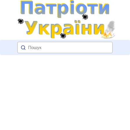
×
СЛІДКУЙТЕ ЗА НАМИ!
не цікавить
вже підписаний