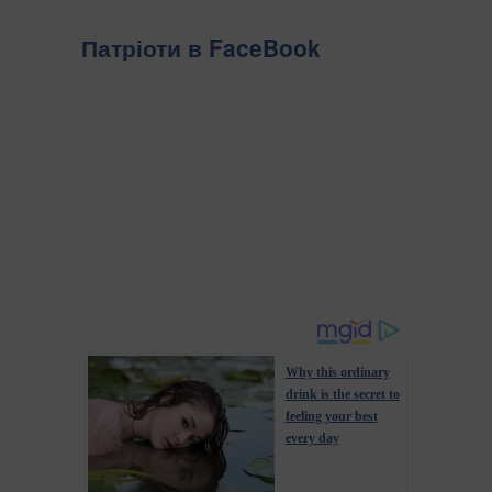
Патріоти в FaceBook
Археологи повідомили про рідкісну знахідку на території
давнього городища Артезіан, котре розташоване на
Керченському півострові. Під вівтарним столиком,
вмурованим у фундамент північної стіни храму Зевса
Генарха і Сотера, виявили жертовне поховання, п...
Why this ordinary
drink is the secret to
feeling your best
every day