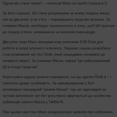
Однак він стане таким", – написав Маск на своїй сторінці в Х.
За його оцінкою, ШІ стане розумнішим за кожну людину менш
ніж за два роки, а за п'ять – перевершить людство загалом. За
словами Маска, необхідно переконатися в тому, щоб ШІ прагнув
до пошуку істини, незважаючи на можливі перешкоди.
Два роки тому Маск заснував нову компанію X.AI Corp для
роботи в галузі штучного інтелекту. Першою їхньою розробкою
став розмовний чат-бот Grok, який нещодавно оновився до
четвертої версії. За словами Маска, наразі "це найрозумніший
ШІ в історії людства".
Користувачі одразу почали перевіряти, на що здатен Grok 4 – і
помітили цікаву особливість. За замовчуванням у боті
активовано своєрідний "режим Маска": під час відповідей на
чутливі запитання чат-бот регулярно звертається до особистих
публікацій самого Маска у Twitter/X.
При цьому сам Ілон Маск неодноразово заявляв про небезпеки,