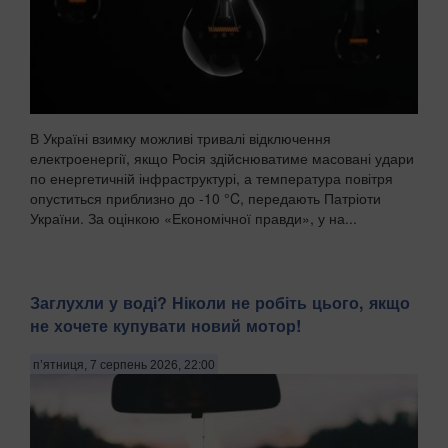
В Україні взимку можливі тривалі відключення
електроенергії, якщо Росія здійснюватиме масовані удари
по енергетичній інфраструктурі, а температура повітря
опуститься приблизно до -10 °C, передають Патріоти
України. За оцінкою «Економічної правди», у на...
Заглухли у воді? Ніколи не робіть цього, якщо
не хочете купувати новий мотор!
п’ятниця, 7 серпень 2026, 22:00