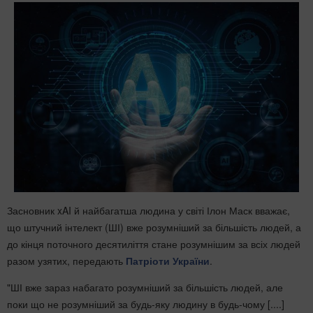
Засновник xAI й найбагатша людина у світі Ілон Маск вважає,
що штучний інтелект (ШІ) вже розумніший за більшість людей, а
до кінця поточного десятиліття стане розумнішим за всіх людей
разом узятих, передають
Патріоти України
.
"ШІ вже зараз набагато розумніший за більшість людей, але
поки що не розумніший за будь-яку людину в будь-чому [....]