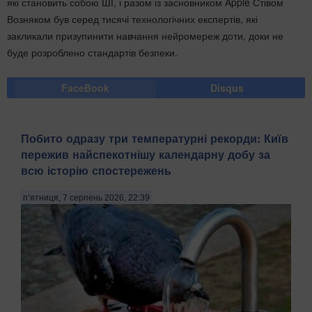
які становить собою ШІ, і разом із засновником Apple Стівом
Возняком був серед тисячі технологічних експертів, які
закликали призупинити навчання нейромереж доти, доки не
буде розроблено стандартів безпеки.
FaceBook
Disqus
Побито одразу три температурні рекорди: Київ
пережив найспекотнішу календарну добу за
всю історію спостережень
п’ятниця, 7 серпень 2026, 22:39