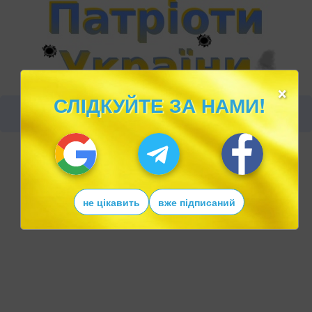
×
СЛІДКУЙТЕ ЗА НАМИ!
не цікавить
вже підписаний