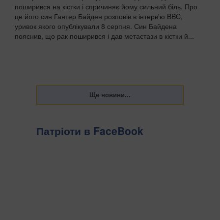
поширився на кістки і спричиняє йому сильний біль. Про
це його син Гантер Байден розповів в інтерв'ю BBC,
уривок якого опублікували 8 серпня. Син Байдена
пояснив, що рак поширився і дав метастази в кістки й...
Патріоти в FaceBook