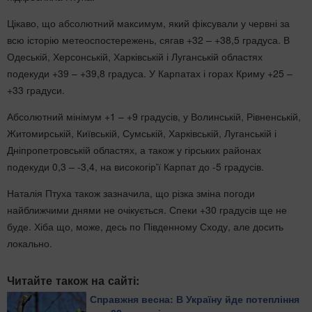
Цікаво, що абсолютний максимум, який фіксували у червні за
всю історію метеоспостережень, сягав +32 – +38,5 градуса. В
Одеській, Херсонській, Харківській і Луганській областях
подекуди +39 – +39,8 градуса. У Карпатах і горах Криму +25 –
+33 градуси.
Абсолютний мінімум +1 – +9 градусів, у Волинській, Рівненській,
Житомирській, Київській, Сумській, Харківській, Луганській і
Дніпропетровській областях, а також у гірських районах
подекуди 0,3 – -3,4, на високогір'ї Карпат до -5 градусів.
Наталія Птуха також зазначила, що різка зміна погоди
найближчими днями не очікується. Спеки +30 градусів ще не
буде. Хіба що, може, десь по Південному Сходу, але досить
локально.
Читайте також на сайті:
Справжня весна: В Україну йде потепління