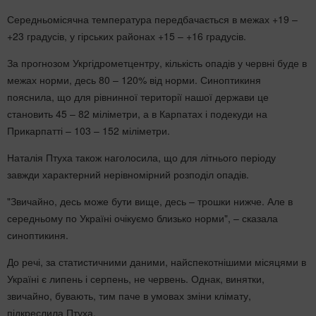
Середньомісячна температура передбачається в межах +19 –
+23 градусів, у гірських районах +15 – +16 градусів.
За прогнозом Укргідрометцентру, кількість опадів у червні буде в
межах норми, десь 80 – 120% від норми. Синоптикиня
пояснила, що для рівнинної території нашої держави це
становить 45 – 82 міліметри, а в Карпатах і подекуди на
Прикарпатті – 103 – 152 міліметри.
Наталія Птуха також наголосила, що для літнього періоду
завжди характерний нерівномірний розподіл опадів.
"Звичайно, десь може бути вище, десь – трошки нижче. Але в
середньому по Україні очікуємо близько норми", – сказала
синоптикиня.
До речі, за статистичними даними, найспекотнішими місяцями в
Україні є липень і серпень, не червень. Однак, винятки,
звичайно, бувають, тим паче в умовах зміни клімату,
підкреслила Птуха.