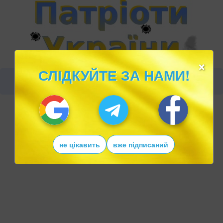
×
СЛІДКУЙТЕ ЗА НАМИ!
не цікавить
вже підписаний