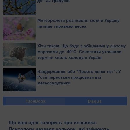
до +22 градусів
Метеорологи розповіли, коли в Україну
прийде справжня весна
Хіти тижня. Що буде з обіцяними у лютому
морозами до -40°С: Синоптики уточнили
терміни хвиль холоду в Україні
Наддержавне, або "Просто денег нет": У
Росії перестали працювати всі
метеосупутники
FaceBook
Disqus
Що ваш одяг говорить про власника:
Психологи назвали кольори, які змінюють