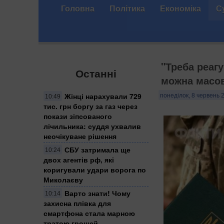
Головна
Політика
Економіка
С
"Треба реаг
Останні
можна масов
Жінці нарахували 729
понеділок, 8 червень 2
10:49
тис. грн боргу за газ через
покази зіпсованого
лічильника: суддя ухвалив
неочікуване рішення
СБУ затримала ще
10:24
двох агентів рф, які
коригували удари ворога по
Миколаєву
Варто знати! Чому
10:14
захисна плівка для
смартфона стала марною
тратою грошей