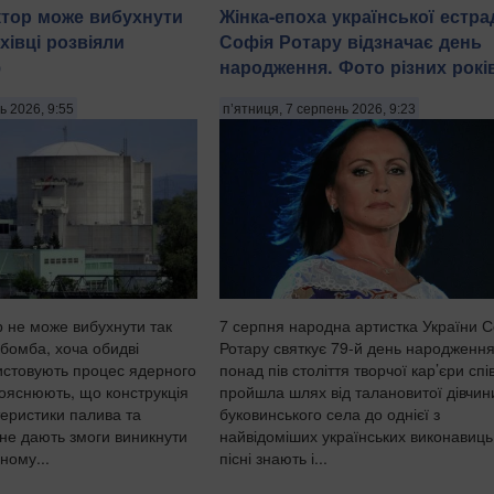
тор може вибухнути
Жінка-епоха української естра
хівці розвіяли
Софія Ротару відзначає день
ф
народження. Фото різних рокі
ь 2026, 9:55
п’ятниця, 7 серпень 2026, 9:23
 не може вибухнути так
7 серпня народна артистка України 
 бомба, хоча обидві
Ротару святкує 79-й день народження.
ристовують процес ядерного
понад пів століття творчої кар’єри спі
пояснюють, що конструкція
пройшла шлях від талановитої дівчин
теристики палива та
буковинського села до однієї з
не дають змоги виникнути
найвідоміших українських виконавиць,
ному...
пісні знають і...