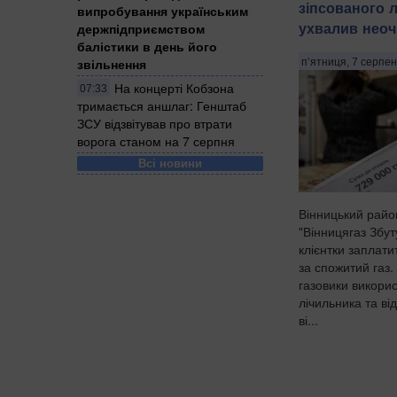
зіпсованого 
випробування українським
ухвалив неоч
держпідприємством
балістики в день його
звільнення
п’ятниця, 7 серпен
На концерті Кобзона
07:33
тримається аншлаг: Генштаб
ЗСУ відзвітував про втрати
ворога станом на 7 серпня
Всі новини
Вінницький райо
"Вінницягаз Збут
клієнтки заплати
за спожитий газ.
газовики викори
лічильника та в
ві...