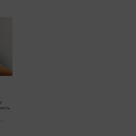
у
ристь.
...