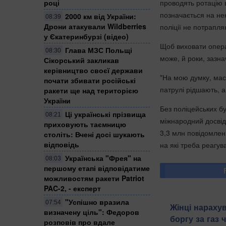
проводять ротацію 
році
позначається на нек
2000 км від України:
08:39
Дрони атакували Wildberries
поліції не потрапля
у Єкатеринбурзі (відео)
Щоб виховати операт
Глава МЗС Польщі
08:30
може, й роки, зазна
Сікорський закликав
керівництво своєї держави
"На мою думку, мас
почати збивати російські
патрулі рідшають, а
ракети ще над територією
України
Без поліцейських бу
Ці українські прізвища
08:21
міжнародний досвід 
приховують таємницю
3,3 млн повідомлень
століть: Вчені досі шукають
відповідь
на які треба реагув
Українська "Фрея" на
08:03
першому етапі відповідатиме
можливостям ракети Patriot
PAC-2, - експерт
"Успішно вразила
07:54
Жінці нарахув
визначену ціль": Федоров
боргу за газ 
розповів про вдале