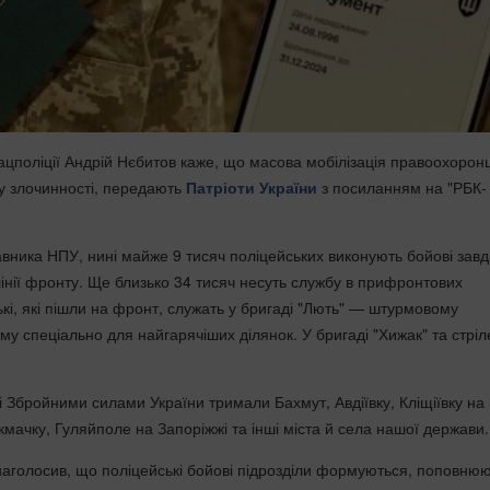
ацполіції Андрій Нєбитов каже, що масова мобілізація правоохоронц
у злочинності, передають
Патріоти України
з посиланням на "РБК-
вника НПУ, нині майже 9 тисяч поліцейських виконують бойові зав
інії фронту. Ще близько 34 тисяч несуть службу в прифронтових
кі, які пішли на фронт, служать у бригаді "Лють" — штурмовому
ому спеціально для найгарячіших ділянок. У бригаді "Хижак" та стрі
і Збройними силами України тримали Бахмут, Авдіївку, Кліщіївку на
мачку, Гуляйполе на Запоріжжі та інші міста й села нашої держави.
аголосив, що поліцейські бойові підрозділи формуються, поповнюю