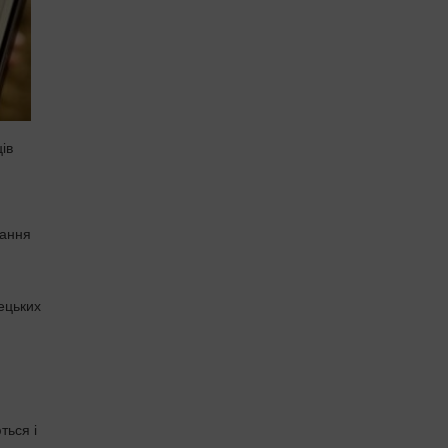
ів
дання
лецьких
ться і