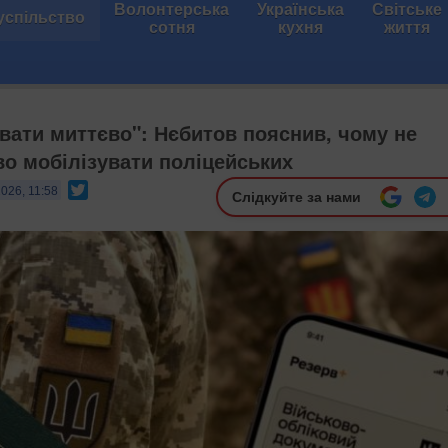
Волонтерська
Українська
Світське
успільство
сотня
кухня
життя
увати миттєво": Нєбитов пояснив, чому не
о мобілізувати поліцейських
Twitter
026, 11:58
Слідкуйте за нами