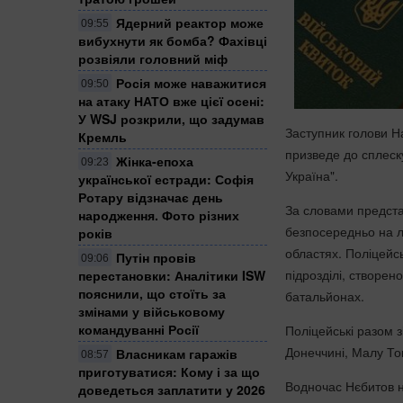
Ядерний реактор може
09:55
вибухнути як бомба? Фахівці
розвіяли головний міф
Росія може наважитися
09:50
на атаку НАТО вже цієї осені:
У WSJ розкрили, що задумав
Заступник голови Н
Кремль
призведе до сплеск
Жінка-епоха
09:23
Україна".
української естради: Софія
Ротару відзначає день
За словами предста
народження. Фото різних
безпосередньо на л
років
областях. Поліцейсь
Путін провів
09:06
підрозділі, створен
перестановки: Аналітики ISW
пояснили, що стоїть за
батальйонах.
змінами у військовому
командуванні Росії
Поліцейські разом з
Донеччині, Малу Ток
Власникам гаражів
08:57
приготуватися: Кому і за що
Водночас Нєбитов н
доведеться заплатити у 2026