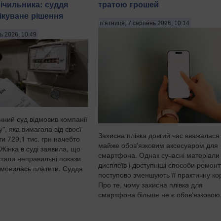
лічильника: суддя
тратою грошей
ікуване рішення
п’ятниця, 7 серпень 2026, 10:14
ь 2026, 10:49
нний суд відмовив компанії
у", яка вимагала від своєї
Захисна плівка довгий час вважалася
ти 729,1 тис. грн начебто
майже обов'язковим аксесуаром для
 Жінка в суді заявила, що
смартфона. Однак сучасні матеріали
стали неправильні покази
дисплеїв і доступніші способи ремонт
ідмовилась платити. Суддя
поступово зменшують її практичну ко
Про те, чому захисна плівка для
смартфона більше не є обов'язковою,