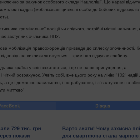
виключно за рахунок особового складу Нацполіції. Що наразі відчут
омплекті кадрів (мобілізовані цивільні особи до бойових підрозділів
ють).
ивника кримінальної поліції чи слідчого, потрібні місяці навчання, 
чає заступник очільника НПУ.
ова мобілізація правоохоронців призведе до сплеску злочинності. 
 відповідь на виклики затягується – кримінал відчуває слабину.
дь-яка країна у світі захитається, і це не наше припущення, а
і чіткий розрахунок. Уявіть собі, вже цього року на лінію "102" наді
, а це і домашнє насильство, і пограбування, і зґвалтування та вби
ати миттєво".
FaceBook
Disqus
али 729 тис. грн
Варто знати! Чому захисна пл
через покази
для смартфона стала марною