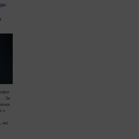
ди:
в
Софія
 . За
вачка
и з
 чиї