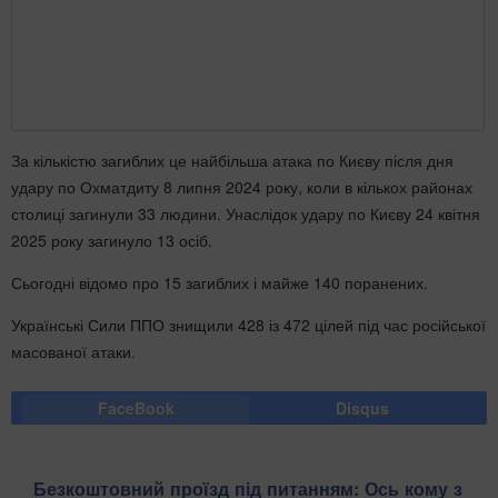
За кількістю загиблих це найбільша атака по Києву після дня
удару по Охматдиту 8 липня 2024 року, коли в кількох районах
столиці загинули 33 людини. Унаслідок удару по Києву 24 квітня
2025 року загинуло 13 осіб.
Сьогодні відомо про 15 загиблих і майже 140 поранених.
Українські Сили ППО знищили 428 із 472 цілей під час російської
масованої атаки.
FaceBook
Disqus
Безкоштовний проїзд під питанням: Ось кому з