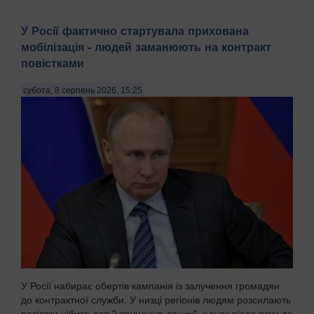
У Росії фактично стартувала прихована
мобілізація - людей заманюють на контракт
повістками
субота, 8 серпень 2026, 15:25
У Росії набирає обертів кампанія із залучення громадян
до контрактної служби. У низці регіонів людям розсилають
повістки нібито для "уточнення даних", однак після явки до