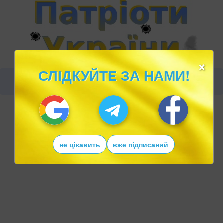
×
СЛІДКУЙТЕ ЗА НАМИ!
не цікавить
вже підписаний