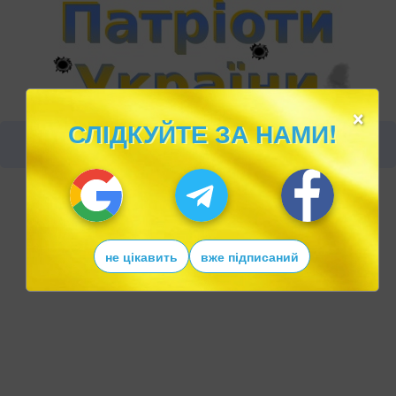
×
СЛІДКУЙТЕ ЗА НАМИ!
не цікавить
вже підписаний