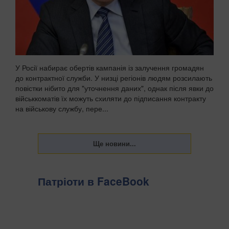
У Росії набирає обертів кампанія із залучення громадян
до контрактної служби. У низці регіонів людям розсилають
повістки нібито для "уточнення даних", однак після явки до
військкоматів їх можуть схиляти до підписання контракту
на військову службу, пере...
Патріоти в FaceBook