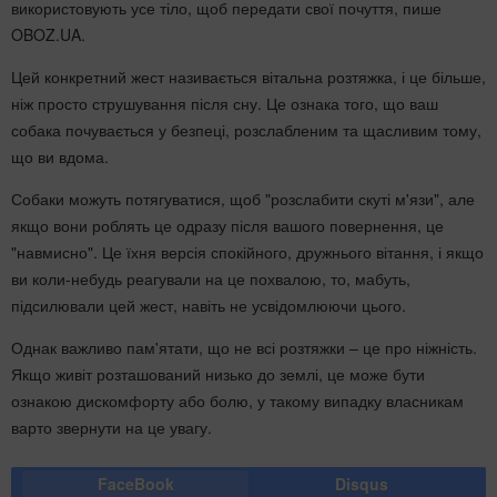
використовують усе тіло, щоб передати свої почуття, пише
OBOZ.UA.
Цей конкретний жест називається вітальна розтяжка, і це більше,
ніж просто струшування після сну. Це ознака того, що ваш
собака почувається у безпеці, розслабленим та щасливим тому,
що ви вдома.
Собаки можуть потягуватися, щоб "розслабити скуті м'язи", але
якщо вони роблять це одразу після вашого повернення, це
"навмисно". Це їхня версія спокійного, дружнього вітання, і якщо
ви коли-небудь реагували на це похвалою, то, мабуть,
підсилювали цей жест, навіть не усвідомлюючи цього.
Однак важливо пам'ятати, що не всі розтяжки – це про ніжність.
Якщо живіт розташований низько до землі, це може бути
ознакою дискомфорту або болю, у такому випадку власникам
варто звернути на це увагу.
FaceBook
Disqus