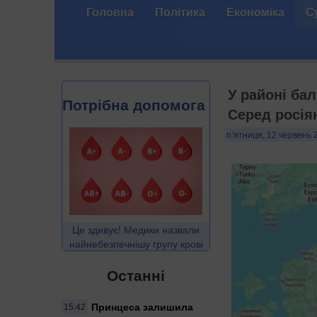
Головна
Політика
Економіка
С
У районі бал
Потрібна допомога
Серед росіян
п’ятниця, 12 червень 
Це здивує! Медики назвали
найнебезпечнішу групу крові
Останні
Принцеса залишила
15:42