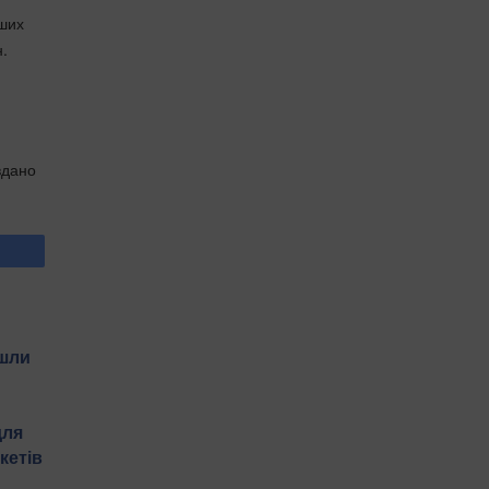
ьших
н.
вдано
йшли
для
кетів