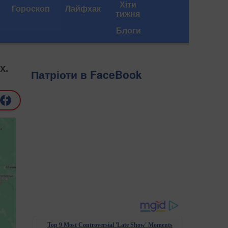
Хіти
Гороскоп
Лайфхак
тижня
Блоги
х.
Патріоти в FaceBook
Top 9 Most Controversial 'Late Show' Moments