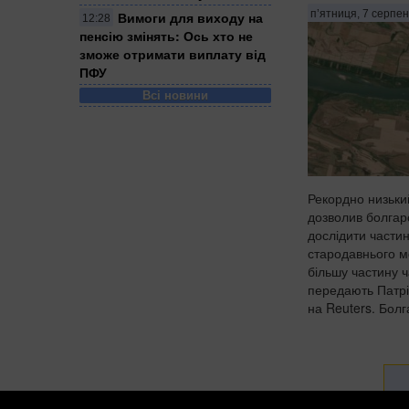
п’ятниця, 7 серпен
Вимоги для виходу на
12:28
пенсію змінять: Ось хто не
зможе отримати виплату від
ПФУ
Всі новини
Рекордно низький
дозволив болгар
дослідити части
стародавнього м
більшу частину 
передають Патрі
на Reuters. Болг