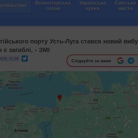
Волонтерська
Українська
Світське
успільство
сотня
кухня
життя
тійського порту Усть-Луга стався новий вибу
 є загиблі, - ЗМІ
Twitter
2026, 15:26
Слідкуйте за нами