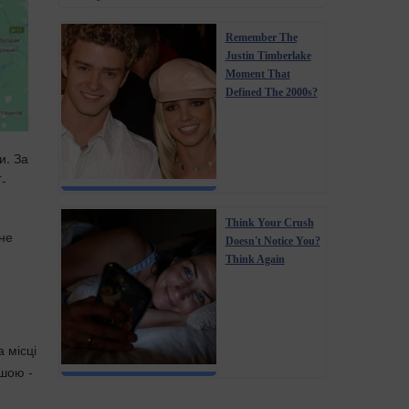
Remember The
Justin Timberlake
Moment That
Defined The 2000s?
и. За
-
Think Your Crush
 не
Doesn't Notice You?
Think Again
 місці
ншою -