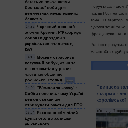
багатьма поколіннями
Поруч із селищем У
бронзової доби для
величезних межплемінних
портів Росії на Бал
бенкетів
тонн. На території 
Черговий воєнний
суховантажні та ко
14:32
злочин Кремля: ​РФ формує
фракціонування та 
бойові підрозділи з
українських полонених, -
Раніше в результаті
ISWʼ
масштабних руйнува
Москву стрясонув
14:18
потужний вибух, стіни та
вікна тремтіли у різних
частинах обшинної
російської столиці
Блог
Принцеса зал
"Б'ємося за кожну":
14:04
казарми - не
Сибіга пояснив, чому Україні
дедалі складніше
королівської
отримувати ракети для ППО
п’ятниця, 7 серпен
Рекордно обмілілий
13:54
Дунай оголив залишки
унікального