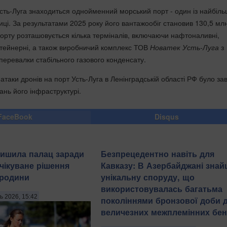
сть-Луга знаходиться однойменний морський порт - один із найбіл
тиці. За результатами 2025 року його вантажообіг становив 130,5 мл
порту розташовується кілька терміналів, включаючи нафтоналивні,
нтейнерні, а також виробничий комплекс ТОВ
Новатек Усть-Луга
з
перевалки стабільного газового конденсату.
 атаки дронів на порт Усть-Луга в Ленінградській області РФ було за
нь його інфраструктурі.
FaceBook
Disqus
ишила палац заради
Безпрецедентно навіть для
очікуване рішення
Кавказу: В Азербайджані зна
 родини
унікальну споруду, що
використовувалась багатьма
ь 2026, 15:42
поколіннями бронзової доби 
величезних межплемінних бен