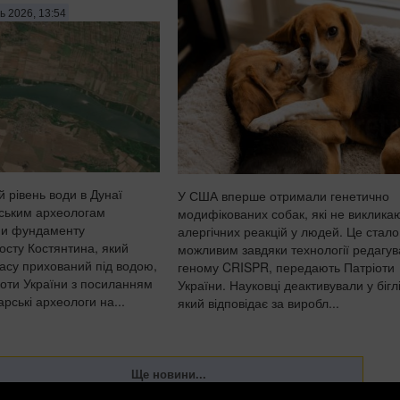
ь 2026, 13:54
 рівень води в Дунаї
У США вперше отримали генетично
ським археологам
модифікованих собак, які не виклика
ни фундаменту
алергічних реакцій у людей. Це стало
осту Костянтина, який
можливим завдяки технології редагу
часу прихований під водою,
геному CRISPR, передають Патріоти
оти України з посиланням
України. Науковці деактивували у біглі
арські археологи на...
який відповідає за виробл...