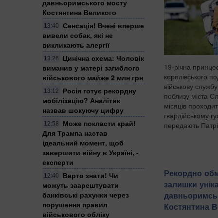
давньоримського мосту
Костянтина Великого
Сенсація! Вчені вперше
13:40
вивели собак, які не
викликають алергії
Цинічна схема: Чоловік
13:26
19-річна принце
виманив у матері загиблого
королівського п
військового майже 2 млн грн
військову служб
Росія готує рекордну
13:12
поблизу міста С
мобілізацію? Аналітик
місяців проходи
назвав шокуючу цифру
гвардійському гу
Може покласти край!
передають Патріо
12:58
Для Трампа настав
ідеальний момент, щоб
завершити війну в Україні, -
експерти
Рекордно обм
Варто знати! Чи
12:40
залишки унік
можуть заарештувати
давньоримсь
банківські рахунки через
порушення правил
Костянтина В
військового обліку