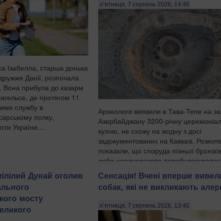
п’ятниця, 7 серпень 2026, 14:46
са Ізабелла, старша донька
одружжя Данії, розпочала
у. Вона прибула до казарм
лагельсе, де протягом 11
тиме службу в
Археологи виявили в Тава-Тепе на за
сарському полку,
Азербайджану 3200-річну церемоніа
ти України....
кухню, не схожу на жодну з досі
задокументованих на Кавказі. Розкоп
показали, що споруда пізньої бронзо
доби неодноразово перебудовувалас
протягом поколінь, а попередні...
ілілий Дунай оголив
Сенсація! Вчені вперше вивел
ального
собак, які не викликають алерг
кого мосту
п’ятниця, 7 серпень 2026, 13:40
еликого