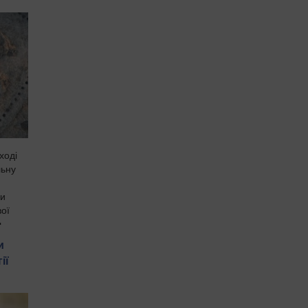
ході
льну
ки
вої
ь
и
ії