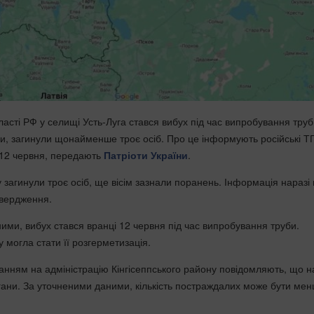
ласті РФ у селищі Усть-Луга стався вибух під час випробування труб
, загинули щонайменше троє осіб. Про це інформують російські ТГ
 12 червня, передають
Патріоти України
.
 загинули троє осіб, ще вісім зазнали поранень. Інформація наразі
твердження.
ими, вибух стався вранці 12 червня під час випробування труби.
 могла стати її розгерметизація.
анням на адміністрацію Кінгісеппського району повідомляють, що на
гани. За уточненими даними, кількість постраждалих може бути ме