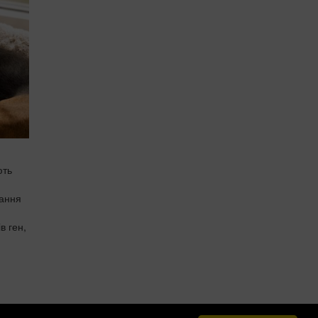
ють
вання
в ген,