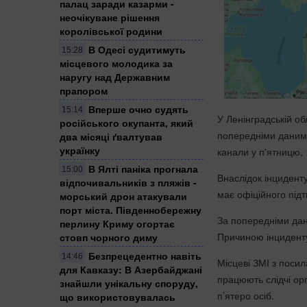
палац заради казарми -
неочікуване рішення
королівської родини
В Одесі судитимуть
15:28
місцевого молодика за
наругу над Державним
прапором
Вперше очно судять
15:14
У Ленінградській об
російського окупанта, який
попередніми даними
два місяці ґвалтував
українку
канали у п'ятницю,
​В Ялті паніка прогнала
15:00
Внаслідок інциденту
відпочивальників з пляжів -
має офіційного під
морський дрон атакували
порт міста. Південнобережну
За попередніми дан
перлину Криму огортає
Причиною інциденту
стовп чорного диму
Безпрецедентно навіть
14:46
Місцеві ЗМІ з посил
для Кавказу: В Азербайджані
працюють слідчі ор
знайшли унікальну споруду,
п’ятеро осіб.
що використовувалась