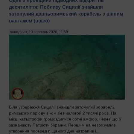
десятиліття: Поблизу Сицилії знайшли
затонулий давньоримський корабель з цінним
вантажем (відео)
понеділок, 10 серпень 2026, 11:59
Біля узбережжя Сицилії знайшли затонулий корабель
римського періоду віком без иалогои́ 2 тисячі років. На
місці катастрофи громоздилися сотні амфор, через що 6
зазначають Патріоти України. Першим на незрозуміле
утворення посеред піщаного дна натрапив і...