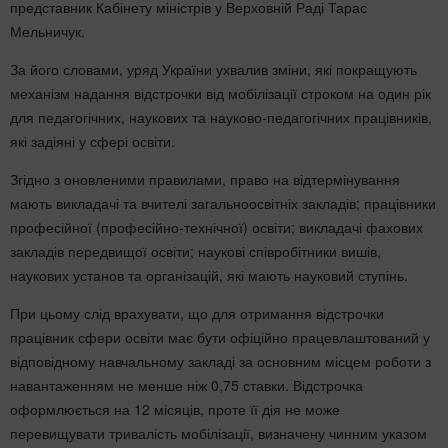
представник Кабінету міністрів у Верховній Раді Тарас
Мельничук.
За його словами, уряд України ухвалив зміни, які покращують
механізм надання відстрочки від мобілізації строком на один рік
для педагогічних, наукових та науково-педагогічних працівників,
які задіяні у сфері освіти.
Згідно з оновленими правилами, право на відтермінування
мають викладачі та вчителі загальноосвітніх закладів; працівники
професійної (професійно-технічної) освіти; викладачі фахових
закладів передвищої освіти; наукові співробітники вишів,
наукових установ та організацій, які мають науковий ступінь.
При цьому слід врахувати, що для отримання відстрочки
працівник сфери освіти має бути офіційно працевлаштований у
відповідному навчальному закладі за основним місцем роботи з
навантаженням не менше ніж 0,75 ставки. Відстрочка
оформлюється на 12 місяців, проте її дія не може
перевищувати тривалість мобілізації, визначену чинним указом