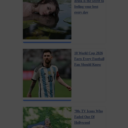
drink is the secret to
feeling your best
every day
10 World Cup 2026
Facts Every Football
Fan Should Know
’90s TV Icons Who
Faded Out Of
Hollywood