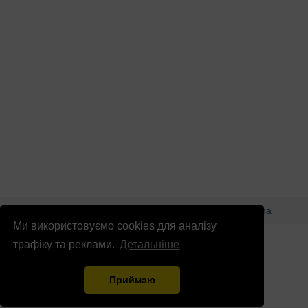
© Патріоти України 2026
Правова інформація
Реклама
Ми використовуємо cookies для аналізу
info
@
patrioty.org.ua
трафіку та реклами.
Детальніше
Приймаю