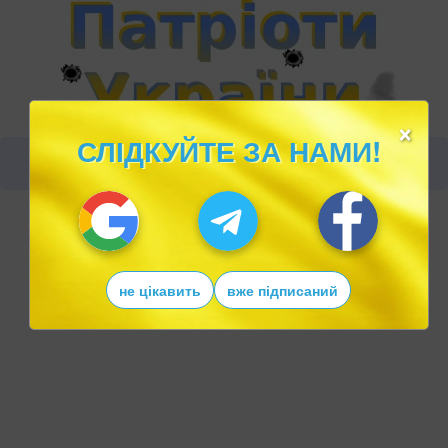
×
СЛІДКУЙТЕ ЗА НАМИ!
не цікавить
вже підписаний