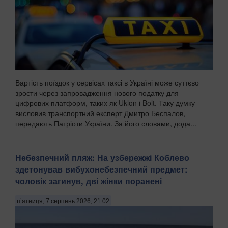
Генарха і Сотера, виявили жертовне поховання, п...
Вартість поїздок у сервісах таксі в Україні може суттєво
зрости через запровадження нового податку для
цифрових платформ, таких як Uklon і Bolt. Таку думку
висловив транспортний експерт Дмитро Беспалов,
передають Патріоти України. За його словами, дода...
Небезпечний пляж: На узбережжі Коблево
здетонував вибухонебезпечний предмет:
чоловік загинув, дві жінки поранені
п’ятниця, 7 серпень 2026, 21:02