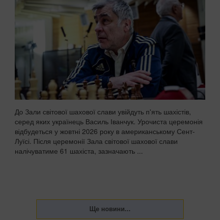
До Зали світової шахової слави увійдуть п'ять шахістів,
серед яких українець Василь Іванчук. Урочиста церемонія
відбудеться у жовтні 2026 року в американському Сент-
Луїсі. Після церемонії Зала світової шахової слави
налічуватиме 61 шахіста, зазначають ...