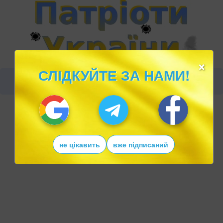
×
СЛІДКУЙТЕ ЗА НАМИ!
не цікавить
вже підписаний