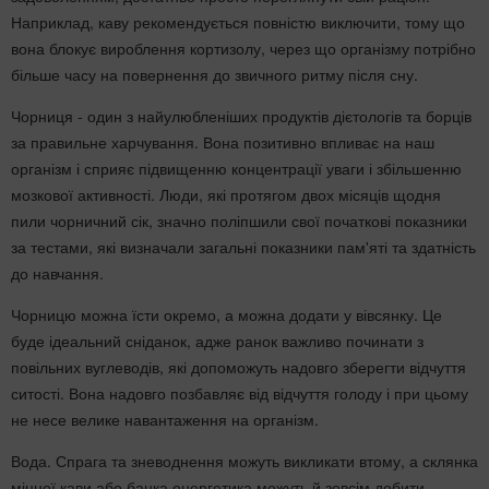
Наприклад, каву рекомендується повністю виключити, тому що
вона блокує вироблення кортизолу, через що організму потрібно
більше часу на повернення до звичного ритму після сну.
Чорниця - один з найулюбленіших продуктів дієтологів та борців
за правильне харчування. Вона позитивно впливає на наш
організм і сприяє підвищенню концентрації уваги і збільшенню
мозкової активності. Люди, які протягом двох місяців щодня
пили чорничний сік, значно поліпшили свої початкові показники
за тестами, які визначали загальні показники пам'яті та здатність
до навчання.
Чорницю можна їсти окремо, а можна додати у вівсянку. Це
буде ідеальний сніданок, адже ранок важливо починати з
повільних вуглеводів, які допоможуть надовго зберегти відчуття
ситості. Вона надовго позбавляє від відчуття голоду і при цьому
не несе велике навантаження на організм.
Вода. Спрага та зневоднення можуть викликати втому, а склянка
міцної кави або банка енергетика можуть й зовсім добити