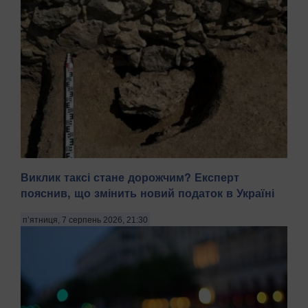
Виклик таксі стане дорожчим? Експерт
пояснив, що змінить новий податок в Україні
п’ятниця, 7 серпень 2026, 21:30
Археологи повідомили про рідкісну знахідку на території
давнього городища Артезіан, котре розташоване на
Керченському півострові. Під вівтарним столиком,
вмурованим у фундамент північної стіни храму Зевса