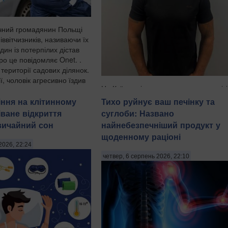
ічний громадянин Польщі
іввітчизників, називаючи їх
ин із потерпілих дістав
ро це повідомляє Onet. .
території садових ділянок.
ї, чоловік агресивно їздив
На Київщині затримали трьох чоловікі
віком 18, 43 і 52 років за підозрою у
іння на клітинному
Тихо руйнує ваш печінку та
груповому зґвалтуванні 21-річної дівч
іване відкриття
суглоби: Названо
Про це повідомила пресслужба
вичайний сон
найнебезпечніший продукт у
Національної поліції в четвер, 6 серп
щоденному раціоні
зазначають Патріоти України. "На
2026, 22:24
Бориспільщині троє чоловіків, з...
четвер, 6 серпень 2026, 22:10