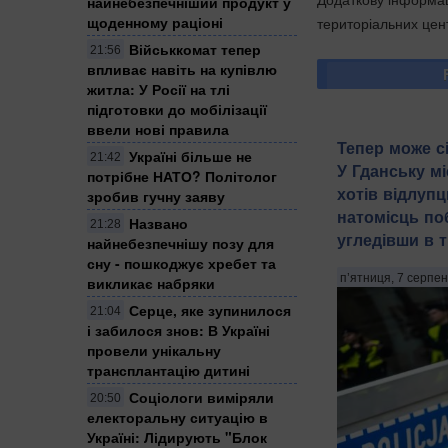
найнебезпечніший продукт у
щоденному раціоні
територіальних цен
Військкомат тепер
21:56
впливає навіть на купівлю
житла: У Росії на тлі
підготовки до мобілізації
ввели нові правила
Тепер може с
Україні більше не
21:42
У Гданську м
потрібне НАТО? Політолог
хотів відлуп
зробив гучну заяву
натомісць по
Названо
21:28
угледівши в т
найнебезпечнішу позу для
сну - пошкоджує хребет та
п’ятниця, 7 серпен
викликає набряки
Серце, яке зупинилося
21:04
і забилося знов: В Україні
провели унікальну
трансплантацію дитині
Соціологи виміряли
20:50
електоральну ситуацію в
Україні: ​Лідирують "Блок