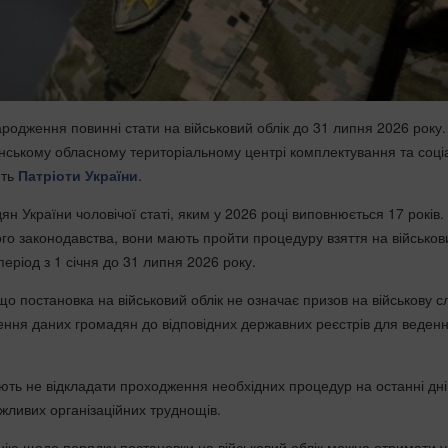
родження повинні стати на військовий облік до 31 липня 2026 року
нському обласному територіальному центрі комплектування та соці
ють
Патріоти України
.
н України чоловічої статі, яким у 2026 році виповнюється 17 років.
ого законодавства, вони мають пройти процедуру взяття на військов
 період з 1 січня до 31 липня 2026 року.
о постановка на військовий облік не означає призов на військову с
ння даних громадян до відповідних державних реєстрів для веден
ь не відкладати проходження необхідних процедур на останні дні
ожливих організаційних труднощів.
ію щодо порядку постановки на військовий облік можна отримати у