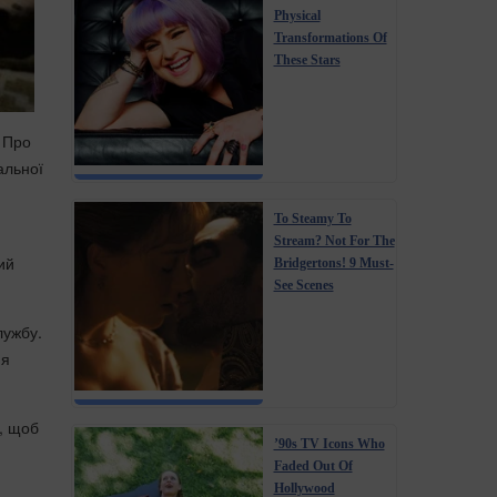
Physical
Transformations Of
These Stars
. Про
альної
To Steamy To
Stream? Not For The
ий
Bridgertons! 9 Must-
See Scenes
лужбу.
ня
, щоб
’90s TV Icons Who
Faded Out Of
Hollywood