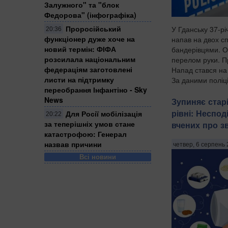
Залужного" та "блок
Федорова" (інфографіка)
Проросійський
У Гданську 37-р
20:36
функціонер дуже хоче на
напав на двох сп
новий термін: ФІФА
бандерівцями. Од
розсилала національним
перелом руки. П
федераціям заготовлені
Напад стався на 
листи на підтримку
За даними поліці
переобрання Інфантіно - Sky
та...
News
Зупиняє стар
рівні: Неспод
Для Росії мобілізація
20:22
за теперішніх умов стане
вчених про з
катастрофою: Генерал
назвав причини
четвер, 6 серпень 
Всі новини