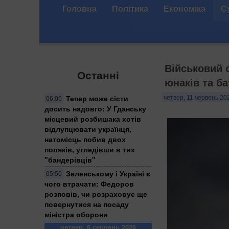
Головна
Політика
Економіка
С
Військовий 
Останні
юнаків та ба
Тепер може сісти
четвер, 11 червень 202
06:05
досить надовго: У Гданську
місцевий розбишака хотів
відлупцювати українця,
натомісць побив двох
поляків, угледівши в тих
"бандерівців"
Зеленському і Україні є
05:50
чого втрачати: Федоров
розповів, чи розраховує ще
повернутися на посаду
міністра оборони
четвер, 6 серпень 2026