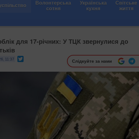
Волонтерська
Українська
Світське
успільство
сотня
кухня
життя
облік для 17-річних: У ТЦК звернулися до
тьків
Twitter
6, 11:37
Слідкуйте за нами