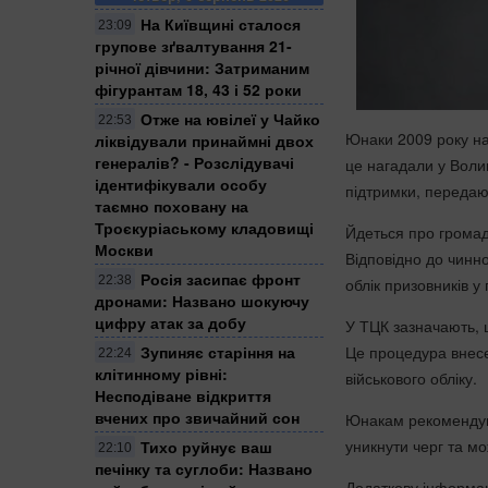
На Київщині сталося
23:09
групове зґвалтування 21-
річної дівчини: Затриманим
фігурантам 18, 43 і 52 роки
Отже на ювілеї у Чайко
22:53
Юнаки 2009 року на
ліквідували принаймні двох
генералів? - Розслідувачі
це нагадали у Воли
ідентифікували особу
підтримки, переда
таємно поховану на
Троєкуріаському кладовищі
Йдеться про громадя
Москви
Відповідно до чинн
Росія засипає фронт
22:38
облік призовників у
дронами: Названо шокуючу
цифру атак за добу
У ТЦК зазначають, щ
Зупиняє старіння на
Це процедура внесе
22:24
клітинному рівні:
військового обліку.
Несподіване відкриття
вчених про звичайний сон
Юнакам рекомендуют
уникнути черг та м
Тихо руйнує ваш
22:10
печінку та суглоби: Названо
Додаткову інформац