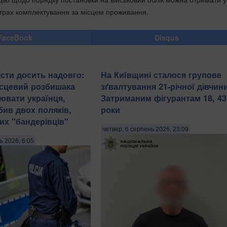
трах комплектування за місцем проживання.
FaceBook
Disqus
істи досить надовго:
На Київщині сталося групове
ісцевий розбишака
зґвалтування 21-річної дівчини
цювати українця,
Затриманим фігурантам 18, 43 
бив двох поляків,
роки
их "бандерівців"
четвер, 6 серпень 2026, 23:09
ь 2026, 6:05