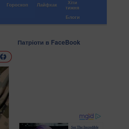
Хіти
Гороскоп
Лайфхак
тижня
Блоги
Патріоти в FaceBook
See The Incredible