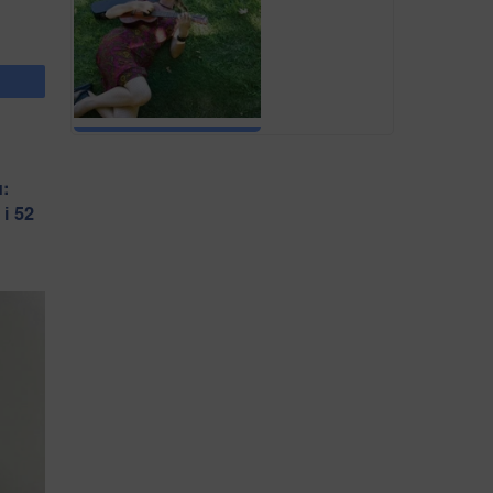
:
і 52