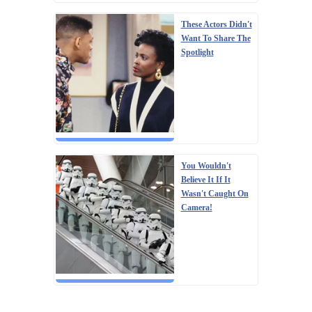
These Actors Didn't
Want To Share The
Spotlight
You Wouldn't
Believe It If It
Wasn't Caught On
Camera!