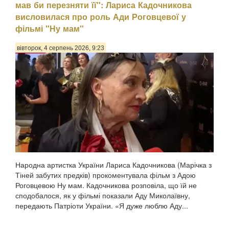
мав би перезняти її": Лариса Кадочникова
висловилася про роль Ади Роговцевої у
фільмі "Ну мам"
вівторок, 4 серпень 2026, 9:23
Народна артистка України Лариса Кадочникова (Марічка з
Тіней забутих предків) прокоментувала фільм з Адою
Роговцевою Ну мам. Кадочникова розповіла, що їй не
сподобалося, як у фільмі показали Аду Миколаївну,
передають Патріоти України. «Я дуже люблю Аду...