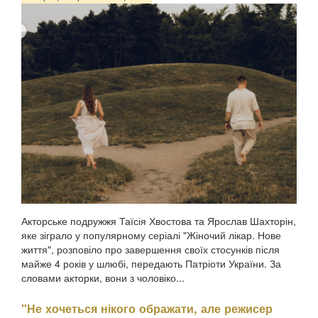
Психологиня Наталія Холоденко зізналася, що в
минулому зраджувала партнера, назвавши це помстою за
пережите у стосунках, а також заявила, що вдавалася до
фізичного насильства щодо чоловікаПро це Холоденко
розповіла в InstaStories, де відповідала на зап...
Акторське подружжя Таїсія Хвостова та Ярослав Шахторін,
яке зіграло у популярному серіалі "Жіночий лікар. Нове
життя", розповіло про завершення своїх стосунків після
майже 4 років у шлюбі, передають Патріоти України. За
словами акторки, вони з чоловіко...
"Не хочеться нікого ображати, але режисер