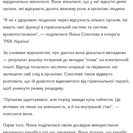
кардинально змінилося. Вона зізналася, що у неї відсутні деякі
органи, які відіграють досить важливу роль в організмі людини.
“Я не є здоровою людиною через відсутність кількох органів, які
мають свої функції в гормональній системі та системі
кровопостачання”, — поділилася Яніна Соколова в інтерв’ю
”РБК-Україна”.
За словами журналістки, про діагноз вона дізналася випадково
— результат аналізу потрапив до вкладки “спам” на електронній
пошті. Відтоді почалися численні операції та лікування, які
залишили свій слід в організмі. Соколова також відверто
розповіла, що їй довелося відмовитися від гормональної терапії,
щоб уникнути ризику рецидиву.
“Організм адаптувався, але поряд завжди купа таблеток. Це
впливає не лише на зовнішність, а й на внутрішній стан”, —
пояснила вона.
Окрім того, Яніна поділилася своїм досвідом використання
медичного канабісу під час лікування. Вона додала, що канабіс