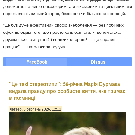
допомагає не лише онкохворим, а й військовим та цивільним, які
переживають сильний стрес, безсоння чи біль після операцій.
“Це був дуже ефективний спосіб знеболення — без побічних
ефектів, окрім того, що просто хотілося їсти. Я допомагала
друзям після ампутацій і великих операцій — це справді
працює”, — наголосила ведуча.
FaceBook
Disqus
"Це такі стереотипи": 56-річна Марія Бурмака
видала правду про особисте життя, яке тримає
в таємниці
четвер, 6 серпень 2026, 12:12