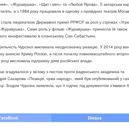
інея», «Журавушка», «Щит і меч» та «Любов Ярова». Її акторська ка
тиліть, а з 1984 року працювала в одному з провідних театрів Москв
а стала лауреаткою Державної премії РРФСР за ролі у стрічках «Угр
а «Журавушка». Саме роль у фільмі «Журавушка» принесла їй також
ого кінофестивалю в іспанському Сан-Себастьяні.
іяльність Чурсіної викликала неоднозначну реакцію. У 2014 році во
ну анексію Криму Росією, а після початку повномасштабного вторг
 році висловила підтримку діям російської влади.
орки згадувалося у зв’язку з листом проти радянського академіка та
рія Сахарова «Позиція, чужа народу», який був опублікований у газ
і. Згодом Чурсіна заявляла, що її підпис під документом з’явився бе
FaceBook
Disqus