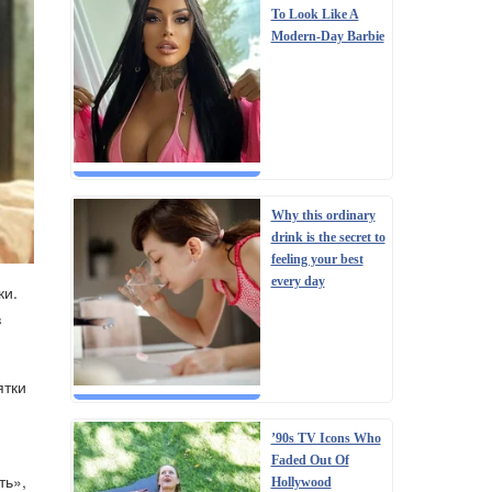
To Look Like A
Modern-Day Barbie
Why this ordinary
drink is the secret to
feeling your best
every day
ки.
в
ятки
’90s TV Icons Who
Faded Out Of
ть»,
Hollywood