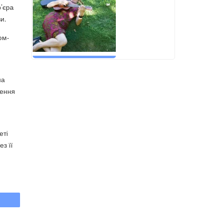
р’єра
и.
юм-
на
нення
еті
з її