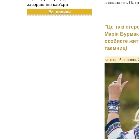
зазначають Патрі
завершення кар'єри
Всі новини
"Це такі стер
Марія Бурмак
особисте жит
таємниці
четвер, 6 серпень 