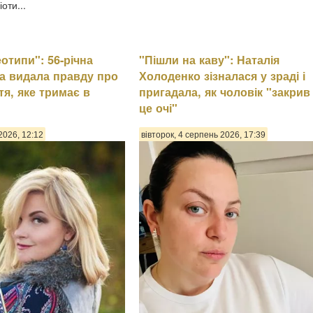
оти...
еотипи": 56-річна
"Пішли на каву": Наталія
а видала правду про
Холоденко зізналася у зраді і
тя, яке тримає в
пригадала, як чоловік "закрив
це очі"
2026, 12:12
вівторок, 4 серпень 2026, 17:39