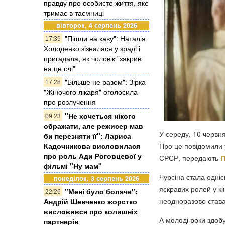
правду про особисте життя, яке
тримає в таємниці
вівторок, 4 серпень 2026
"Пішли на каву": Наталія
17:39
Холоденко зізналася у зраді і
пригадала, як чоловік "закрив
на це очі"
"Більше не разом": Зірка
17:28
"Жіночого лікаря" оголосила
про розлучення
"Не хочеться нікого
09:23
ображати, але режисер мав
У середу, 10 червн
би перезняти її": Лариса
Про це повідомили у
Кадочникова висловилася
про роль Ади Роговцевої у
СРСР, передають
П
фільмі "Ну мам"
Чурсіна стала одні
понеділок, 3 серпень 2026
яскравих ролей у кі
"Мені було боляче":
22:26
неодноразово става
Андрій Шевченко жорстко
висловився про колишніх
А молоді роки здоб
партнерів