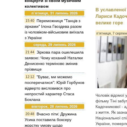
концерти зі своїм музичним
колективом
В уславленої
п’ятниця, 31 липень 2026
Лариси Кадоч
Переможниця "Танців з
15:40
велике горе
зірками" Ілона Гвоздева разом
із чоловіком-військовим виїхала
п’ятниця, 7 серпен
з України
середа, 29 липень 2026
Зіркова пара ошелешила
21:44
заявою: Чому коханий Наталки
Денисенко терміново змінив
прізвище
"Буває, ми можемо
12:12
посперечатися": Юрій Горбунов
відверто висловився про
непростий характер Стаса
Чоловік відомої у
Боклана
фільму Тіні забу
Кадочникової - а
вівторок, 28 липень 2026
з життя. Як зазн
Вчасно піти: Дружина
20:48
Національної спі
Усика поставила боксеру
України, померл
жорстку умову щодо