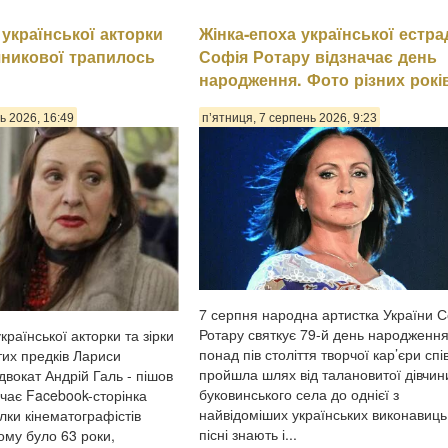
 української акторки
Жінка-епоха української естра
никової трапилось
Софія Ротару відзначає день
народження. Фото різних рокі
ь 2026, 16:49
п’ятниця, 7 серпень 2026, 9:23
7 серпня народна артистка України 
Ротару святкує 79-й день народження.
країнської акторки та зірки
понад пів століття творчої кар’єри спі
тих предків Лариси
пройшла шлях від талановитої дівчин
двокат Андрій Галь - пішов
буковинського села до однієї з
ачає Facebook-сторінка
найвідоміших українських виконавиць,
лки кінематографістів
пісні знають і...
ому було 63 роки,