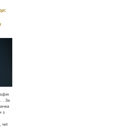
ди:
в
Софія
 . За
вачка
и з
 чиї