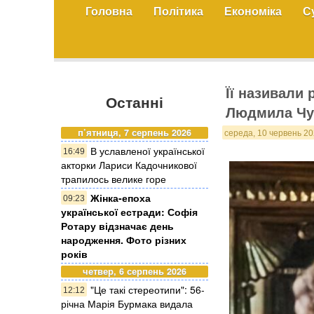
Головна
Політика
Економіка
С
Її називали
Останні
Людмила Чу
п’ятниця, 7 серпень 2026
середа, 10 червень 20
В уславленої української
16:49
акторки Лариси Кадочникової
трапилось велике горе
Жінка-епоха
09:23
української естради: Софія
Ротару відзначає день
народження. Фото різних
років
четвер, 6 серпень 2026
"Це такі стереотипи": 56-
12:12
річна Марія Бурмака видала