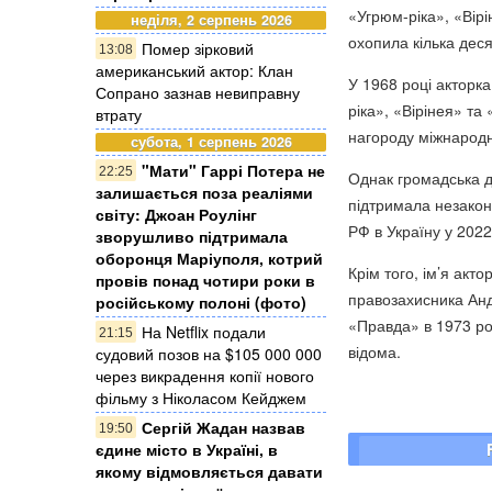
«Угрюм-ріка», «Вір
неділя, 2 серпень 2026
охопила кілька деся
Помер зірковий
13:08
американський актор: Клан
У 1968 році акторк
Сопрано зазнав невиправну
ріка», «Вірінея» т
втрату
нагороду міжнародн
субота, 1 серпень 2026
"Мати" Гаррі Потера не
22:25
Однак громадська д
залишається поза реаліями
підтримала незакон
світу: Джоан Роулінг
РФ в Україну у 2022
зворушливо підтримала
оборонця Маріуполя, котрий
Крім того, ім’я акт
провів понад чотири роки в
правозахисника Анд
російському полоні (фото)
«Правда» в 1973 роц
На Netflix подали
21:15
відома.
судовий позов на $105 000 000
через викрадення копії нового
фільму з Ніколасом Кейджем
Сергій Жадан назвав
19:50
єдине місто в Україні, в
якому відмовляється давати