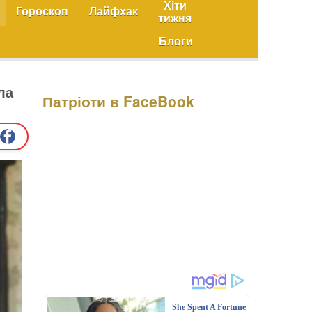
Хіти
Гороскоп
Лайфхак
тижня
Блоги
ла
Патріоти в FaceBook
She Spent A Fortune