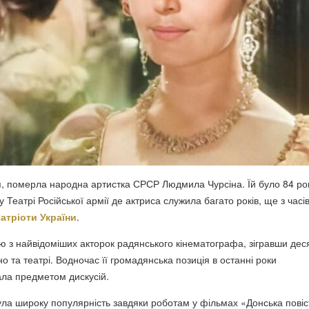
я, померла народна артистка СРСР Людмила Чурсіна. Їй було 84 ро
 Театрі Російської армії де актриса служила багато років, ще з часі
атріоти України
.
єю з найвідоміших акторок радянського кінематографа, зігравши дес
но та театрі. Водночас її громадянська позиція в останні роки
ла предметом дискусій.
ула широку популярність завдяки роботам у фільмах «Донська повіс