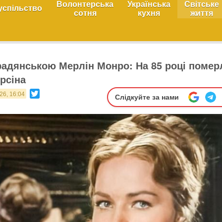
Волонтерська
Українська
Світське
успільство
сотня
кухня
життя
 радянською Мерлін Монро: На 85 році помер
рсіна
Twitter
26, 16:04
Слідкуйте за нами