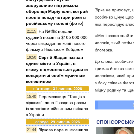
зворушливо підтримала
Зірка не приховує,
оборонця Маріуполя, котрий
особливо цінує щирі
провів понад чотири роки в
російському полоні (фото)
яка переслідує влас
На Netflix подали
21:15
«Мені важко знайти
судовий позов на $105 000 000
чоловік, який поті
через викрадення копії нового
фільму з Ніколасом Кейджем
блогерка.
Сергій Жадан назвав
19:50
До слова, особисте 
єдине місто в Україні, в
тримає його за сім
якому відмовляється давати
концерти зі своїм музичним
чоловіком, який при
колективом
з боку співака Фаго
п’ятниця, 31 липень 2026
міцну родину та щас
Переможниця "Танців з
15:40
зірками" Ілона Гвоздева разом
із чоловіком-військовим виїхала
з України
СПОНСОРСЬКИ
середа, 29 липень 2026
Зіркова пара ошелешила
21:44