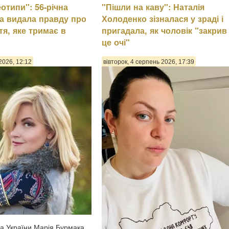
еотипи": 56-річна
"Пішли на каву": Наталія
а видала правду про
Холоденко зізналася у зраді і
тя, яке тримає в
пригадала, як чоловік "закрив
це очі"
2026, 12:12
вівторок, 4 серпень 2026, 17:39
а України Марія Бурмака