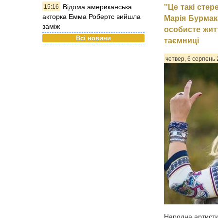
"Це такі стер
Відома американська
15:16
акторка Емма Робертс вийшла
Марія Бурмак
заміж
особисте жит
Всі новини
таємниці
четвер, 6 серпень 
Народна артистк