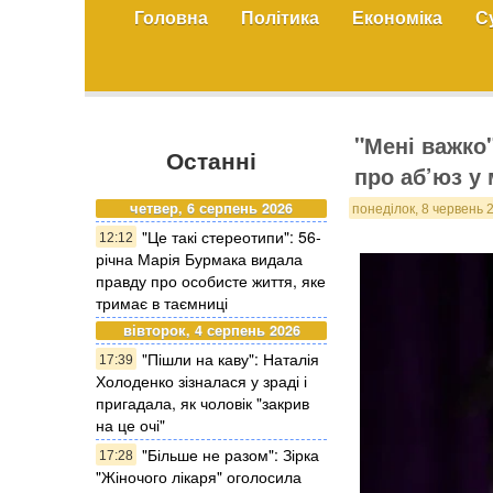
Головна
Політика
Економіка
С
"Мені важко
Останні
про аб’юз у
четвер, 6 серпень 2026
понеділок, 8 червень 
"Це такі стереотипи": 56-
12:12
річна Марія Бурмака видала
правду про особисте життя, яке
тримає в таємниці
вівторок, 4 серпень 2026
"Пішли на каву": Наталія
17:39
Холоденко зізналася у зраді і
пригадала, як чоловік "закрив
на це очі"
"Більше не разом": Зірка
17:28
"Жіночого лікаря" оголосила