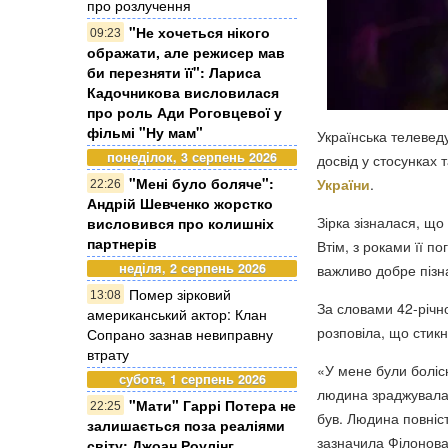
про розлучення
"Не хочеться нікого
09:23
ображати, але режисер мав
би перезняти її": Лариса
Кадочникова висловилася
про роль Ади Роговцевої у
фільмі "Ну мам"
Українська телевед
понеділок, 3 серпень 2026
досвід у стосунках
"Мені було боляче":
України
.
22:26
Андрій Шевченко жорстко
Зірка зізналася, що
висловився про колишніх
партнерів
Втім, з роками її 
неділя, 2 серпень 2026
важливо добре пізн
Помер зірковий
13:08
За словами 42-річно
американський актор: Клан
розповіла, що стикн
Сопрано зазнав невиправну
втрату
«У мене були болісн
субота, 1 серпень 2026
людина зраджувала, 
"Мати" Гаррі Потера не
22:25
був. Людина повніс
залишається поза реаліями
зазначила Філонова
світу: Джоан Роулінг