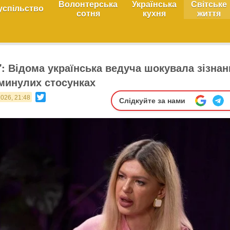
Волонтерська
Українська
Світське
успільство
сотня
кухня
життя
": Відома українська ведуча шокувала зізна
 минулих стосунках
Twitter
2026, 21:48
Слідкуйте за нами