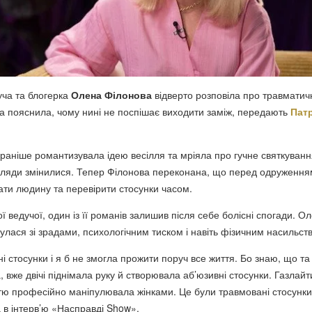
уча та блогерка
Олена Філонова
відверто розповіла про травматич
 та пояснила, чому нині не поспішає виходити заміж, передають
Пат
 раніше романтизувала ідею весілля та мріяла про гучне святкуванн
погляди змінилися. Тепер Філонова переконана, що перед одруження
ати людину та перевірити стосунки часом.
ї ведучої, один із її романів залишив після себе болісні спогади. О
улася зі зрадами, психологічним тиском і навіть фізичним насильст
і стосунки і я б не змогла прожити поруч все життя. Бо знаю, що та
вже двічі піднімала руку й створювала аб’юзивні стосунки. Газлайт
тю професійно маніпулювала жінками. Це були травмовані стосунк
 в інтерв’ю «Насправді Show».