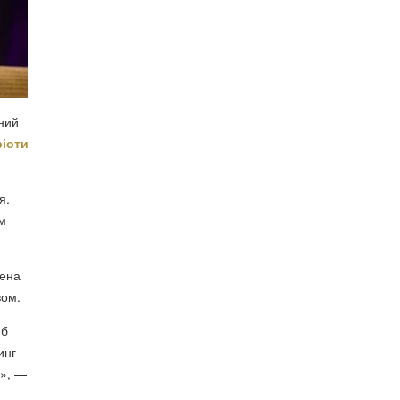
ний
ріоти
я.
м
лена
вом.
 б
инг
и», —