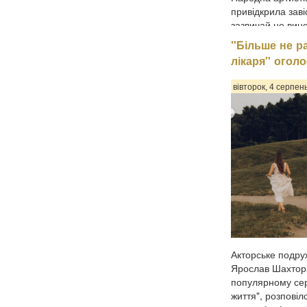
привідкрила заві
зазвичай не вино
поділилася 56-рі
"Більше не ра
серце не вільне,
лікаря" огол
узами шлюбу з п
поспішає, перед
вівторок, 4 серпен
Акторське подру
Ярослав Шахторін
популярному сер
життя", розповіл