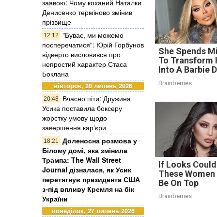
заявою: Чому коханий Наталки
Денисенко терміново змінив
прізвище
"Буває, ми можемо
12:12
посперечатися": Юрій Горбунов
She Spends Mi
відверто висловився про
To Transform 
непростий характер Стаса
Into A Barbie D
Боклана
Brainberries
вівторок, 28 липень 2026
Вчасно піти: Дружина
20:48
Усика поставила боксеру
жорстку умову щодо
завершення кар'єри
Доленосна розмова у
18:21
Білому домі, яка змінила
Трампа: The Wall Street
If Looks Could 
Journal дізналася, як Усик
These Women
перетягнув президента США
Be On Top
з-під впливу Кремля на бік
Brainberries
України
понеділок, 27 липень 2026