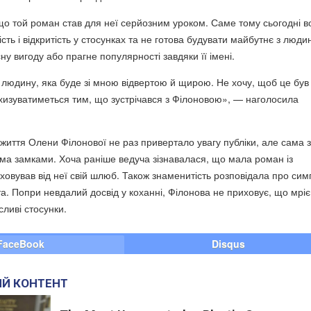
 що той роман став для неї серйозним уроком. Саме тому сьогодні в
сть і відкритість у стосунках та не готова будувати майбутнє з люди
ну вигоду або прагне популярності завдяки її імені.
 людину, яка буде зі мною відвертою й щирою. Не хочу, щоб це був
м хизуватиметься тим, що зустрічався з Філоновою», — наголосила
життя Олени Філонової не раз привертало увагу публіки, але сама з
ома замками. Хоча раніше ведуча зізнавалася, що мала роман із
ховував від неї свій шлюб. Також знаменитість розповідала про сим
та. Попри невдалий досвід у коханні, Філонова не приховує, що мріє
ливі стосунки.
FaceBook
Disqus
Й КОНТЕНТ