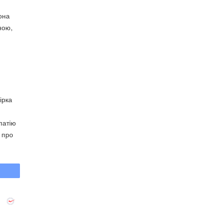
она
ною,
ірка
патію
 про