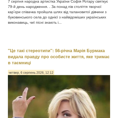
7 серпня народна артистка України Софія Ротару святкує
79-й день народження. . За понад пів століття творчої
кар’єри співачка пройшла шлях від талановитої дівчини з
буковинського села до однієї з найвідоміших українських
виконавиць, чиї пісні знають і...
"Це такі стереотипи": 56-річна Марія Бурмака
видала правду про особисте життя, яке тримає
в таємниці
четвер, 6 серпень 2026, 12:12