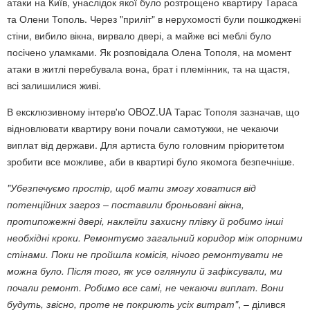
атаки на Київ, унаслідок якої було розтрощено квартиру Тараса
та Олени Тополь. Через "приліт" в нерухомості були пошкоджені
стіни, вибило вікна, вирвало двері, а майже всі меблі було
посічено уламками. Як розповідала Олена Тополя, на момент
атаки в житлі перебувала вона, брат і племінник, та на щастя,
всі залишилися живі.
В ексклюзивному інтерв'ю OBOZ.UA Тарас Тополя зазначав, що
відновлювати квартиру вони почали самотужки, не чекаючи
виплат від держави. Для артиста було головним пріоритетом
зробити все можливе, аби в квартирі було якомога безпечніше.
"Убезпечуємо простір, щоб мати змогу ховатися від
потенційних загроз – поставили броньовані вікна,
протипожежні двері, наклеїли захисну плівку й робимо інші
необхідні кроки. Ремонтуємо загальний коридор між опорними
стінами. Поки не пройшла комісія, нічого ремонтувати не
можна було. Після того, як усе оглянули й зафіксували, ми
почали ремонт. Робимо все самі, не чекаючи виплат. Вони
будуть, звісно, проте не покриють усіх витрат"
, – ділився