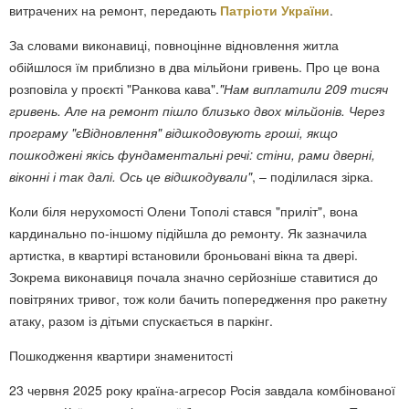
витрачених на ремонт, передають
Патріоти України
.
За словами виконавиці, повноцінне відновлення житла
обійшлося їм приблизно в два мільйони гривень. Про це вона
розповіла у проєкті "Ранкова кава".
"Нам виплатили 209 тисяч
гривень. Але на ремонт пішло близько двох мільйонів. Через
програму "єВідновлення" відшкодовують гроші, якщо
пошкоджені якісь фундаментальні речі: стіни, рами дверні,
віконні і так далі. Ось це відшкодували"
, – поділилася зірка.
Коли біля нерухомості Олени Тополі стався "приліт", вона
кардинально по-іншому підійшла до ремонту. Як зазначила
артистка, в квартирі встановили броньовані вікна та двері.
Зокрема виконавиця почала значно серйозніше ставитися до
повітряних тривог, тож коли бачить попередження про ракетну
атаку, разом із дітьми спускається в паркінг.
Пошкодження квартири знаменитості
23 червня 2025 року країна-агресор Росія завдала комбінованої