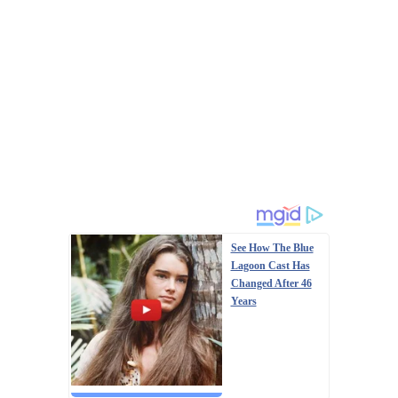
See How The Blue
Lagoon Cast Has
Changed After 46
Years