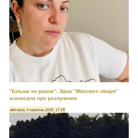
"Більше не разом": Зірка "Жіночого лікаря"
оголосила про розлучення
вівторок, 4 серпень 2026, 17:28
Психологиня Наталія Холоденко зізналася, що в
минулому зраджувала партнера, назвавши це помстою за
пережите у стосунках, а також заявила, що вдавалася до