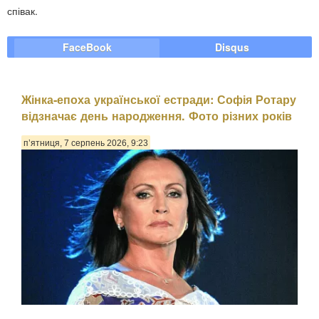
співак.
FaceBook
Disqus
Жінка-епоха української естради: Софія Ротару
відзначає день народження. Фото різних років
п’ятниця, 7 серпень 2026, 9:23