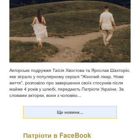
фізичного насильства щодо чоловікаПро це Холоденко
розповіла в InstaStories, де відповідала на зап...
Акторське подружжя Таїсія Хвостова та Ярослав Шахторін,
яке зіграло у популярному серіалі "Жіночий лікар. Нове
життя", розповіло про завершення своїх стосунків після
майже 4 років у шлюбі, передають Патріоти України. За
словами акторки, вони з чоловіко...
Патріоти в FaceBook