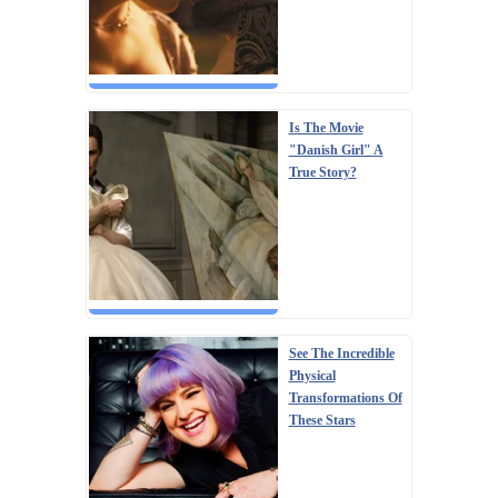
Is The Movie
"Danish Girl" A
True Story?
See The Incredible
Physical
Transformations Of
These Stars