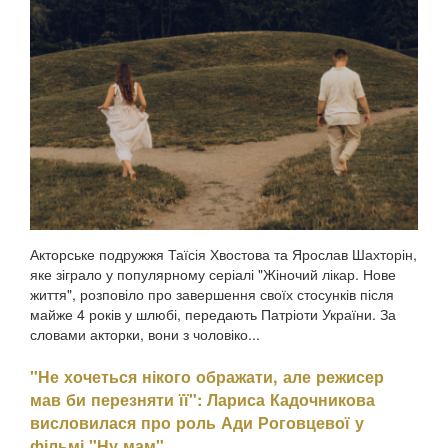
пережите у стосунках, а також заявила, що вдавалася до
фізичного насильства щодо чоловікаПро це Холоденко
розповіла в InstaStories, де відповідала на зап...
Акторське подружжя Таїсія Хвостова та Ярослав Шахторін,
яке зіграло у популярному серіалі "Жіночий лікар. Нове
життя", розповіло про завершення своїх стосунків після
майже 4 років у шлюбі, передають Патріоти України. За
словами акторки, вони з чоловіко...
"Не хочеться нікого ображати, але режисер
мав би перезняти її": Лариса Кадочникова
висловилася про роль Ади Роговцевої у
фільмі "Ну мам"