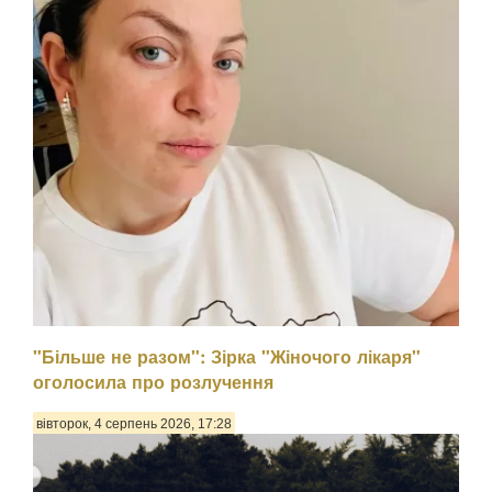
"Більше не разом": Зірка "Жіночого лікаря"
оголосила про розлучення
вівторок, 4 серпень 2026, 17:28
Психологиня Наталія Холоденко зізналася, що в
минулому зраджувала партнера, назвавши це помстою за