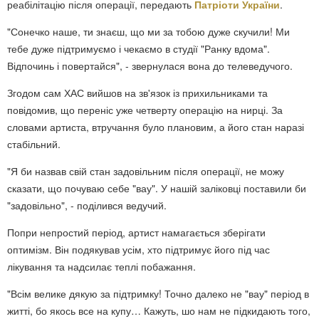
реабілітацію після операції, передають
Патріоти України
.
"Сонечко наше, ти знаєш, що ми за тобою дуже скучили! Ми
тебе дуже підтримуємо і чекаємо в студії "Ранку вдома".
Відпочинь і повертайся", - звернулася вона до телеведучого.
Згодом сам ХАС вийшов на зв'язок із прихильниками та
повідомив, що переніс уже четверту операцію на нирці. За
словами артиста, втручання було плановим, а його стан наразі
стабільний.
"Я би назвав свій стан задовільним після операції, не можу
сказати, що почуваю себе "вау". У нашій заліковці поставили би
"задовільно", - поділився ведучий.
Попри непростий період, артист намагається зберігати
оптимізм. Він подякував усім, хто підтримує його під час
лікування та надсилає теплі побажання.
"Всім велике дякую за підтримку! Точно далеко не "вау" період в
житті, бо якось все на купу… Кажуть, шо нам не підкидають того,