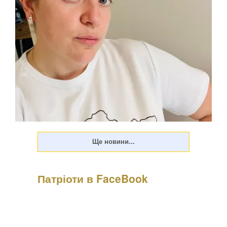
Патріоти в FaceBook
Психологиня Наталія Холоденко зізналася, що в
минулому зраджувала партнера, назвавши це помстою за
пережите у стосунках, а також заявила, що вдавалася до
фізичного насильства щодо чоловікаПро це Холоденко