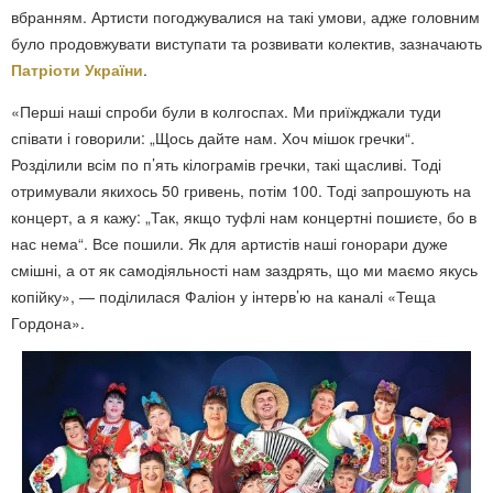
вбранням. Артисти погоджувалися на такі умови, адже головним
було продовжувати виступати та розвивати колектив, зазначають
Патріоти України
.
«Перші наші спроби були в колгоспах. Ми приїжджали туди
співати і говорили: „Щось дайте нам. Хоч мішок гречки“.
Розділили всім по п’ять кілограмів гречки, такі щасливі. Тоді
отримували якихось 50 гривень, потім 100. Тоді запрошують на
концерт, а я кажу: „Так, якщо туфлі нам концертні пошиєте, бо в
нас нема“. Все пошили. Як для артистів наші гонорари дуже
смішні, а от як самодіяльності нам заздрять, що ми маємо якусь
копійку», — поділилася Фаліон у інтерв’ю на каналі «Теща
Гордона».