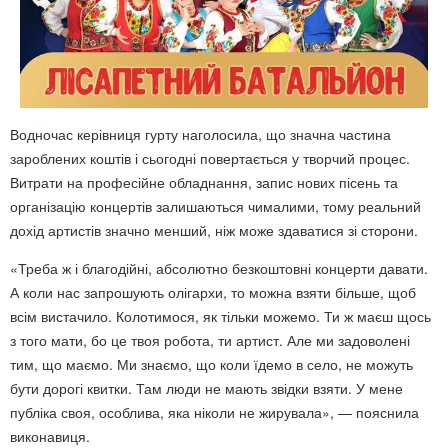
Водночас керівниця гурту наголосила, що значна частина
зароблених коштів і сьогодні повертається у творчий процес.
Витрати на професійне обладнання, запис нових пісень та
організацію концертів залишаються чималими, тому реальний
дохід артистів значно менший, ніж може здаватися зі сторони.
«Треба ж і благодійні, абсолютно безкоштовні концерти давати.
А коли нас запрошують олігархи, то можна взяти більше, щоб
всім вистачило. Колотимося, як тільки можемо. Ти ж маєш щось
з того мати, бо це твоя робота, ти артист. Але ми задоволені
тим, що маємо. Ми знаємо, що коли їдемо в село, не можуть
бути дорогі квитки. Там люди не мають звідки взяти. У мене
публіка своя, особлива, яка ніколи не жирувала», — пояснила
виконавиця.