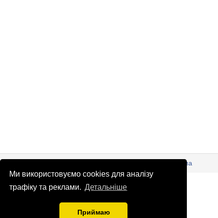
© Патріоти України 2026
Правова інформація
Реклама
Ми використовуємо cookies для аналізу
info
@
patrioty.org.ua
трафіку та реклами.
Детальніше
Приймаю