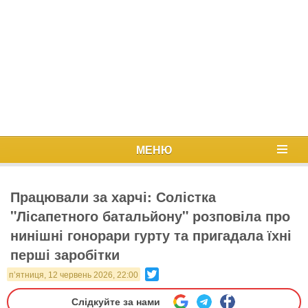
МЕНЮ
Працювали за харчі: Солістка
"Лісапетного батальйону" розповіла про
нинішні гонорари гурту та пригадала їхні
перші заробітки
Twitter
п’ятниця, 12 червень 2026, 22:00
Слідкуйте за нами