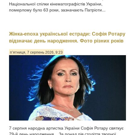
Національної спілки кінематографістів України,
померлому було 63 роки, зазначають Патріоти...
Жінка-епоха української естради: Софія Ротару
відзначає день народження. Фото різних років
п’ятниця, 7 серпень 2026, 9:23
7 серпня народна артистка України Софія Ротару святкує
79-й день народження. . За понад пів століття творчої