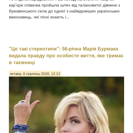
кар’єри співачка пройшла шлях від талановитої дівчини з
буковинського села до однієї з найвідоміших українських
виконавиць, чиї пісні знають і...
"Це такі стереотипи": 56-річна Марія Бурмака
видала правду про особисте життя, яке тримає
в таємниці
четвер, 6 серпень 2026, 12:12