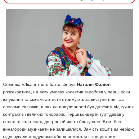
Солістка «Лісапетного батальйону»
Наталія Фаліон
розсекретила, на яких умовах колектив заробляв у перші роки
існування та скільки артисти отримують за виступи нині. За
словами співачки, шлях до популярності був далеким від гучних
контрактів і великих гонорарів. Перші концерти гурт давав у
селах та колгоспах, де грошей часто бракувало. Втім, без
винагороди музиканти не залишалися. Замість коштів їм нерідко
віддячували продуктами або допомагали з концертним