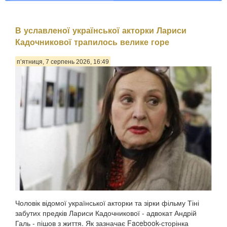
В уславленої української акторки Лариси
Кадочникової трапилось велике горе
п’ятниця, 7 серпень 2026, 16:49
Чоловік відомої української акторки та зірки фільму Тіні
забутих предків Лариси Кадочникової - адвокат Андрій
Галь - пішов з життя. Як зазначає Facebook-сторінка