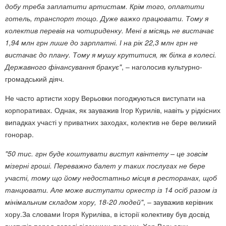
добу треба заплатити артистам. Крім того, оплатити
готель, транспорт тощо. Дуже важко працювати. Тому я
колектив перевів на чотириденку. Мені в місяць не вистачає
1,94 млн грн лише до зарплатні. І на рік 22,3 млн грн не
вистачає до плану. Тому я мушу крутитися, як білка в колесі.
Державного фінансування бракує"
, – наголосив культурно-
громадський діяч.
Не часто артисти хору Верьовки погоджуються виступати на
корпоративах. Однак, як зауважив Ігор Курилів, навіть у рідкісних
випадках участі у приватних заходах, колектив не бере великий
гонорар.
"50 тис. грн буде коштувати виступ квінтету – це зовсім
мізерні гроші. Переважно балет у таких послугах не бере
участі, тому що йому недостатньо місця в ресторанах, щоб
танцювати. Але може виступати оркестр із 14 осіб разом із
мінімальним складом хору, 18-20 людей"
, – зауважив керівник
хору.За словами Ігоря Куриліва, в історії колективу був досвід
виступів перед доволі відомими людьми. Хор Верьовки