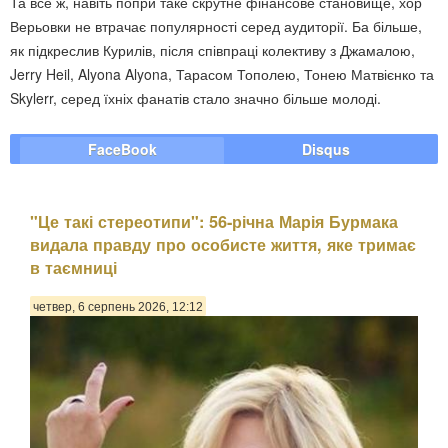
Та все ж, навіть попри таке скрутне фінансове становище, хор
Верьовки не втрачає популярності серед аудиторії. Ба більше,
як підкреслив Курилів, після співпраці колективу з Джамалою,
Jerry Heil, Alyona Alyona, Тарасом Тополею, Тонею Матвієнко та
Skylerr, серед їхніх фанатів стало значно більше молоді.
FaceBook
Disqus
"Це такі стереотипи": 56-річна Марія Бурмака
видала правду про особисте життя, яке тримає
в таємниці
четвер, 6 серпень 2026, 12:12