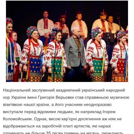
Національний заслужений академічний український народний
хор України імені Григорія Верьовки став справжньою музичною
візитівкою нашої країни, а його учасники неодноразово
виступали перед відомими людьми, як наприклад Ігорем
Коломойським. Однак, високі кар'єрні досягнення аж ніяк не
відображаються на заробітній платі артистів, які наразі
отримують не більше 35 тисяч гривень на місяць, передають