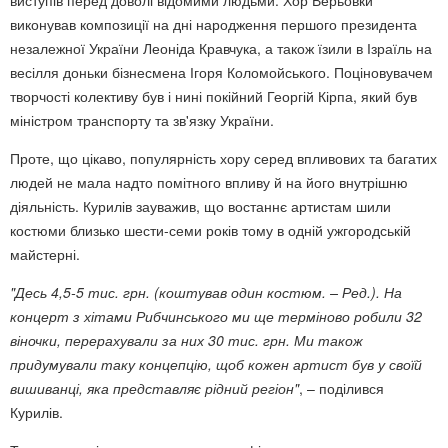
виконував композиції на дні народження першого президента
незалежної України Леоніда Кравчука, а також їзили в Ізраїль на
весілля доньки бізнесмена Ігоря Коломойського. Поціновувачем
творчості колективу був і нині покійний Георгій Кірпа, який був
міністром транспорту та зв'язку України.
Проте, що цікаво, популярність хору серед впливових та багатих
людей не мала надто помітного впливу й на його внутрішню
діяльність. Курилів зауважив, що востаннє артистам шили
костюми близько шести-семи років тому в одній ужгородській
майстерні.
"Десь 4,5-5 тис. грн. (коштував один костюм. – Ред.). На
концерт з хітами Рибчинського ми ще терміново робили 32
віночки, перерахували за них 30 тис. грн. Ми також
придумували таку концепцію, щоб кожен артист був у своїй
вишиванці, яка представляє рідний регіон"
, – поділився
Курилів.