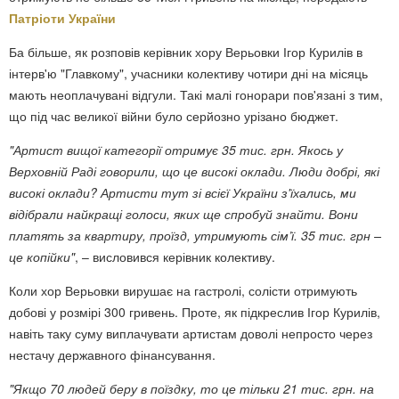
Патріоти України
Ба більше, як розповів керівник хору Верьовки Ігор Курилів в
інтерв'ю "Главкому", учасники колективу чотири дні на місяць
мають неоплачувані відгули. Такі малі гонорари пов'язані з тим,
що під час великої війни було серйозно урізано бюджет.
"Артист вищої категорії отримує 35 тис. грн. Якось у
Верховній Раді говорили, що це високі оклади. Люди добрі, які
високі оклади? Артисти тут зі всієї України з'їхались, ми
відібрали найкращі голоси, яких ще спробуй знайти. Вони
платять за квартиру, проїзд, утримують сім’ї. 35 тис. грн –
це копійки"
, – висловився керівник колективу.
Коли хор Верьовки вирушає на гастролі, солісти отримують
добові у розмірі 300 гривень. Проте, як підкреслив Ігор Курилів,
навіть таку суму виплачувати артистам доволі непросто через
нестачу державного фінансування.
"Якщо 70 людей беру в поїздку, то це тільки 21 тис. грн. на