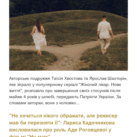
минулому зраджувала партнера, назвавши це помстою за
пережите у стосунках, а також заявила, що вдавалася до
фізичного насильства щодо чоловікаПро це Холоденко
розповіла в InstaStories, де відповідала на зап...
Акторське подружжя Таїсія Хвостова та Ярослав Шахторін,
яке зіграло у популярному серіалі "Жіночий лікар. Нове
життя", розповіло про завершення своїх стосунків після
майже 4 років у шлюбі, передають Патріоти України. За
словами акторки, вони з чоловіко...
"Не хочеться нікого ображати, але режисер
мав би перезняти її": Лариса Кадочникова
висловилася про роль Ади Роговцевої у
фільмі "Ну мам"