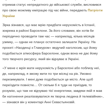
отримав статус непридатного до військової служби, висловився
про свою можливу еміграцію під час війни, передають
Патріоти
України
Зірка зізнався, що має мрію придбати нерухомість в Іспанії,
зокрема в районі Барселони. За його словами, він хотів би
періодично проводити там час — наприклад, кілька місяців
узимку, — однак не планує остаточно залишати Україну. На
проєкті «Наодинці з Гламуром» ведучий наголосив, що йому
подобається атмосфера Барселони, однак вона не дає йому
того творчого ресурсу, який він відчуває в Україні.
«У мене є мрія мати нерухомість у Барселоні або поблизу неї,
де, наприклад, я зможу жити по три місяці на рік. Умовно
перезимувати. І мені дуже подобається це місто. Але щоб
переїздити повністю… От скільки б я туди не приїздив, то
розумію, що там не відчуваю тієї енергетики, завдяки якій я мав
би натхнення реалізовуватися як творча людина й телевізійник»,
— зізнався він у коментарі Анні Севастьяновій.