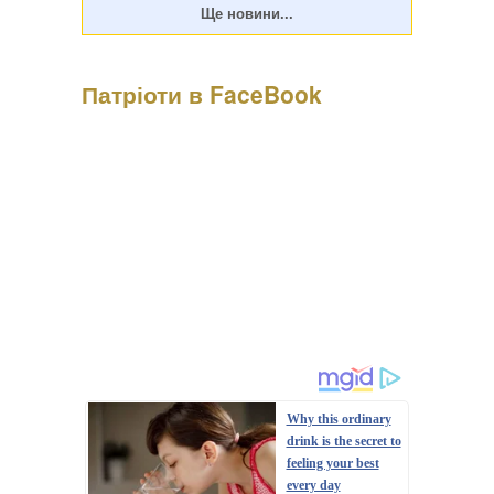
Патріоти в FaceBook
Психологиня Наталія Холоденко зізналася, що в
минулому зраджувала партнера, назвавши це помстою за
пережите у стосунках, а також заявила, що вдавалася до
фізичного насильства щодо чоловікаПро це Холоденко
розповіла в InstaStories, де відповідала на зап...
Why this ordinary
drink is the secret to
feeling your best
every day