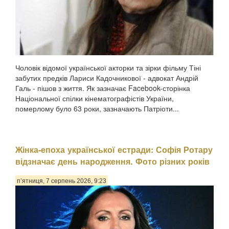
Чоловік відомої української акторки та зірки фільму Тіні
забутих предків Лариси Кадочникової - адвокат Андрій
Галь - пішов з життя. Як зазначає Facebook-сторінка
Національної спілки кінематографістів України,
померлому було 63 роки, зазначають Патріоти...
Жінка-епоха української естради: Софія Ротару
відзначає день народження. Фото різних років
п’ятниця, 7 серпень 2026, 9:23