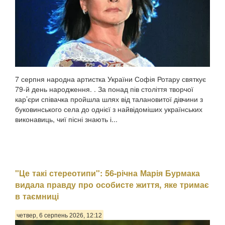
7 серпня народна артистка України Софія Ротару святкує
79-й день народження. . За понад пів століття творчої
кар’єри співачка пройшла шлях від талановитої дівчини з
буковинського села до однієї з найвідоміших українських
виконавиць, чиї пісні знають і...
"Це такі стереотипи": 56-річна Марія Бурмака
видала правду про особисте життя, яке тримає
в таємниці
четвер, 6 серпень 2026, 12:12