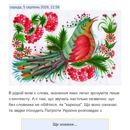
середа, 5 серпень 2026, 21:58
В рідній мові є слова, значення яких легко зрозуміти лише
з контексту. А є такі, що звучать настільки незвично, що
без словника не обійтися, як "каркоші". Що воно означає
та звідки походить Патріоти України розповідає з
посиланням на "Горох". . Є слов...