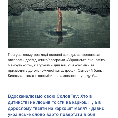
При уважному розгляді основні заходи, запропоновані
авторами дослідження/програми «Українська економіка
майбутнього», є згубними для нашої економіки та
призводять до економічної катастрофи. Світовий банк і
Київська школа економіки на замовлення уряду У...
Вдосканалюємо свою Солов'їну: Хто в
дитинстві не любив "сісти на каркоші" , а в
дорослому "взяти на каркоші" маля? - давнє
українське слово варто повертати в обіг