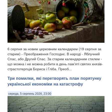
6 серпня за новим церковним календарем (19 серпня за
старим) - Преображення Господнє. В народі - Яблучний
Спас, або Другий Спас. За старим календарним стилем -
що можна і не можна робити в день пам'яті святих князів-
страстотерпців Бориса і Гліба. Преоб...
Три помилки, які перетворять план порятунку
української економіки на катастрофу
середа, 5 серпень 2026, 23:00