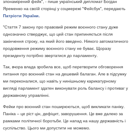
злонамірений фейк", - пише український дипломат Богдан
Яременко на своїй сторінці у соцмережі "Фейсбук", передають
Патріоти України.
"Стаття 7 закону про правовий режим воєнного стану дуже
однозначно стверджує, що цей стан припиняється після
закінчення строку, на який його введено. Ніякого автоматичного
продовження режиму воєнного стану не буває. Щоразу
президенту потрібно звертатися до парламенту.
Так, вчора влада зробила все, щоб перетворити обговорення
питання про воєнний стан на дешевий балаган. Але в підсумку
ми переконалися, що навіть у нинішньому карикатурному
вигляді парламент здатен виконувати роль балансу і противаг у
державному управлінні.
Фейки про воєнний стан поширюються, щоб викликати паніку.
Паніка – це ріст цін, дефіцит, заворушення. Це вже далеко за
рамками політичної боротьби. Це напад на нашу державність і
суспільство. Цього ми допустити не можемо.