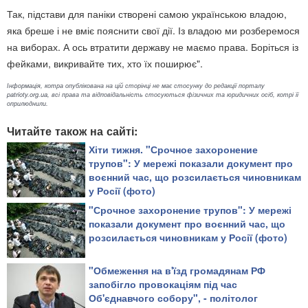
Так, підстави для паніки створені самою українською владою,
яка бреше і не вміє пояснити свої дії. Із владою ми розберемося
на виборах. А ось втратити державу не маємо права. Боріться із
фейками, викривайте тих, хто їх поширює".
Інформація, котра опублікована на цій сторінці не має стосунку до редакції порталу
patrioty.org.ua, всі права та відповідальність стосуються фізичних та юридичних осіб, котрі її
оприлюднили.
Читайте також на сайті:
Хіти тижня. "Срочное захоронение
трупов": У мережі показали документ про
воєнний час, що розсилається чиновникам
у Росії (фото)
"Срочное захоронение трупов": У мережі
показали документ про воєнний час, що
розсилається чиновникам у Росії (фото)
"Обмеження на в'їзд громадянам РФ
запобігло провокаціям під час
Об'єднавчого собору", - політолог