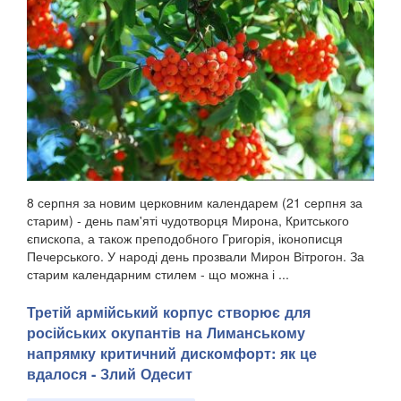
8 серпня за новим церковним календарем (21 серпня за
старим) - день пам'яті чудотворця Мирона, Критського
єпископа, а також преподобного Григорія, іконописця
Печерського. У народі день прозвали Мирон Вітрогон. За
старим календарним стилем - що можна і ...
Третій армійський корпус створює для
російських окупантів на Лиманському
напрямку критичний дискомфорт: як це
вдалося - Злий Одесит