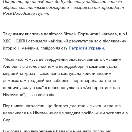
​Попри те, що на виборах до Бундестагу найбільше голосів
зібрали християнські демократи – виграв на них президент
Росії Володимир Путін.
Таку думку висловив політолог Віталій Портников і нагадав, що і
ХДС, і СДПН отримали найгірший результат за всю післявоєнну
історію Німеччини, повідомляють
Патріоти України
.
"Можливо, комусь це твердження здасться занадто сміливим.
Але однією з головних тем в передвиборній кампанії стала
міграційна криза – саме вона коштувала християнським
демократам традиційних виборців і перетворила на третю
політичну силу в країні правопопулістів з «Альтернативи для
Німеччини", – зазначив він.
Портников наголосив, що безпрецедентна кількість мігрантів
навалилася на Німеччину саме завдяки російськими зусиллям в
Сирії.
Він додав, що відновлення балансу німецької політичної