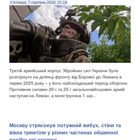
п’ятниця, 7 серпень 2026, 21:16
Третій армійський корпус Збройних сил України було
розгорнуто на ділянці фронту від Борової до Лимана в
червні 2025 року – у його найскладніший період оборони.
Противник силами 20-ї та 25-ї загальновійськових армій
наступав на Лиман, а монструозна 1-ша...
Москву стрясонув потужний вибух, стіни та
вікна тремтіли у різних частинах обшинної
російської столиці