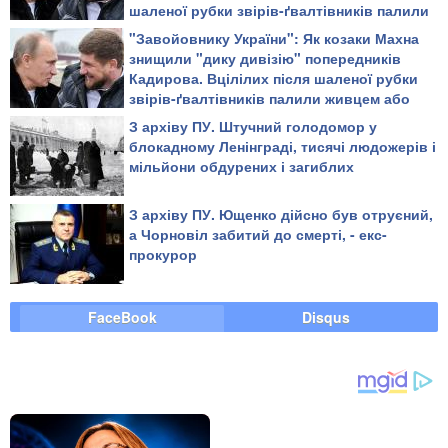
шаленої рубки звірів-ґвалтівників палили
живцем або повільно рубали на дрібні
"Завойовнику України": Як козаки Махна
шматки
знищили "дику дивізію" попередників
Кадирова. Вцілілих після шаленої рубки
звірів-ґвалтівників палили живцем або
повільно рубали на дрібні шматки
З архіву ПУ. Штучний голодомор у
блокадному Ленінграді, тисячі людожерів і
мільйони обдурених і загиблих
З архіву ПУ. Ющенко дійсно був отруєний,
а Чорновіл забитий до смерті, - екс-
прокурор
FaceBook
Disqus