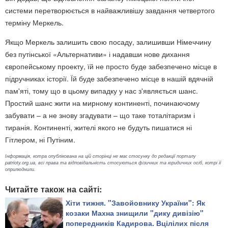
системи перетворюється в найважливішу завдання четвертого
терміну Меркель.
Якщо Меркель залишить свою посаду, залишивши Німеччину
без путінської «Альтернативи» і надавши нове дихання
європейському проекту, їй не просто буде забезпечено місце в
підручниках історії. Їй буде забезпечено місце в нашій вдячній
пам'яті, тому що в цьому випадку у нас з'являється шанс.
Простий шанс жити на мирному континенті, починаючому
забувати – а не знову згадувати – що таке тоталітаризм і
тиранія. Континенті, жителі якого не будуть пишатися ні
Гітлером, ні Путіним.
Інформація, котра опублікована на цій сторінці не має стосунку до редакції порталу
patrioty.org.ua, всі права та відповідальність стосуються фізичних та юридичних осіб, котрі її
оприлюднили.
Читайте також на сайті:
Хіти тижня. "Завойовнику України": Як
козаки Махна знищили "дику дивізію"
попередників Кадирова. Вцілілих після