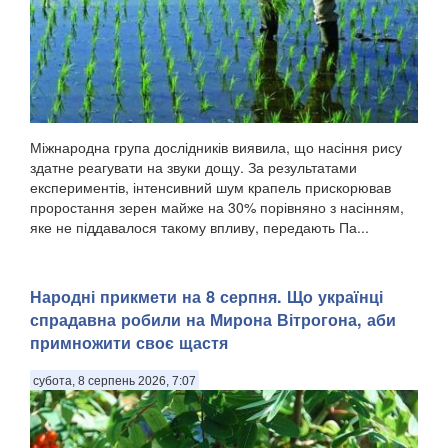
Міжнародна група дослідників виявила, що насіння рису
здатне реагувати на звуки дощу. За результатами
експериментів, інтенсивний шум крапель прискорював
проростання зерен майже на 30% порівняно з насінням,
яке не піддавалося такому впливу, передають Па...
Народні прикмети на 8 серпня. Що українці
спрадавна робили на Мирона Вітрогона, аби
примножити своє щастя
субота, 8 серпень 2026, 7:07