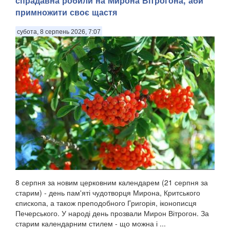
спрадавна робили на Мирона Вітрогона, аби
примножити своє щастя
субота, 8 серпень 2026, 7:07
8 серпня за новим церковним календарем (21 серпня за
старим) - день пам'яті чудотворця Мирона, Критського
єпископа, а також преподобного Григорія, іконописця
Печерського. У народі день прозвали Мирон Вітрогон. За
старим календарним стилем - що можна і ...