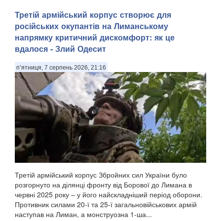
Третій армійський корпус створює для
російських окупантів на Лиманському
напрямку критичний дискомфорт: як це
вдалося - Злий Одесит
п’ятниця, 7 серпень 2026, 21:16
Третій армійський корпус Збройних сил України було
розгорнуто на ділянці фронту від Борової до Лимана в
червні 2025 року – у його найскладніший період оборони.
Противник силами 20-ї та 25-ї загальновійськових армій
наступав на Лиман, а монструозна 1-ша...