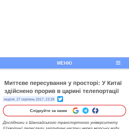
МЕНЮ
Миттєве пересування у просторі: У Китаї
здійснено прорив в царині телепортації
Twitter
неділя, 27 серпень 2017, 23:28
Слідкуйте за нами
​Дослідники з Шанхайського транспортного університету
(Цзяотун) переслали заплутані частки через морську воду.