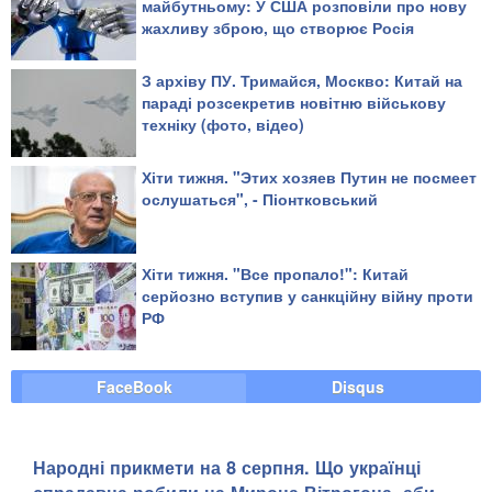
майбутньому: У США розповіли про нову
жахливу зброю, що створює Росія
З архіву ПУ. Тримайся, Москво: Китай на
параді розсекретив новітню військову
техніку (фото, відео)
Хіти тижня. "Этих хозяев Путин не посмеет
ослушаться", - Піонтковський
Хіти тижня. "Все пропало!": Китай
серйозно вступив у санкційну війну проти
РФ
FaceBook
Disqus
Народні прикмети на 8 серпня. Що українці