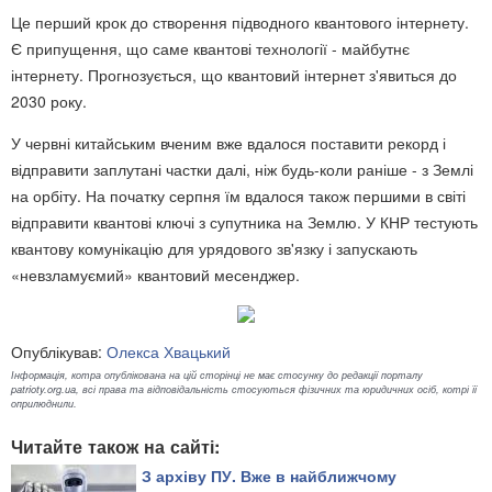
Це перший крок до створення підводного квантового інтернету.
Є припущення, що саме квантові технології - майбутнє
інтернету. Прогнозується, що квантовий інтернет з'явиться до
2030 року.
У червні китайським вченим вже вдалося поставити рекорд і
відправити заплутані частки далі, ніж будь-коли раніше - з Землі
на орбіту. На початку серпня їм вдалося також першими в світі
відправити квантові ключі з супутника на Землю. У КНР тестують
квантову комунікацію для урядового зв'язку і запускають
«невзламуємий» квантовий месенджер.
Опублікував:
Олекса Хвацький
Інформація, котра опублікована на цій сторінці не має стосунку до редакції порталу
patrioty.org.ua, всі права та відповідальність стосуються фізичних та юридичних осіб, котрі її
оприлюднили.
Читайте також на сайті:
З архіву ПУ. Вже в найближчому