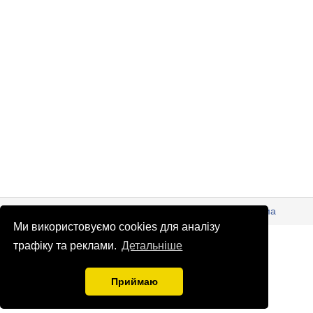
© Патріоти України 2026
Правова інформація
Реклама
Ми використовуємо cookies для аналізу
info
@
patrioty.org.ua
трафіку та реклами.
Детальніше
Приймаю