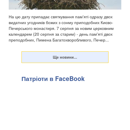
На цю дату припадає святкування пам'яті одразу двох
видатних угодників божих з сонму приподобних Києво-
Печерського монастиря. 7 серпня за новим церковним
календарем (20 серпня за старим) - день пам'яті двох
преподобних, Пимена Багатохворобливого, Печер...
Патріоти в FaceBook