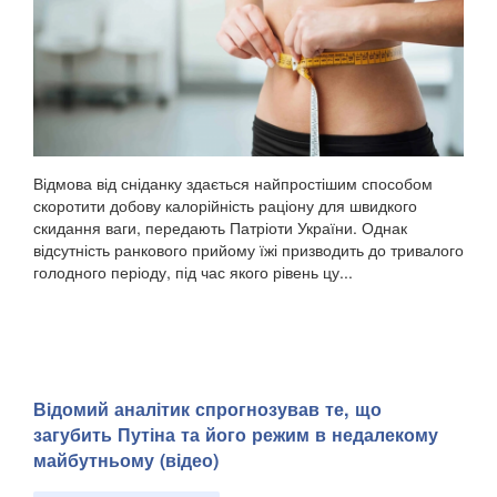
Відмова від сніданку здається найпростішим способом
скоротити добову калорійність раціону для швидкого
скидання ваги, передають Патріоти України. Однак
відсутність ранкового прийому їжі призводить до тривалого
голодного періоду, під час якого рівень цу...
​Відомий аналітик спрогнозував те, що
загубить Путіна та його режим в недалекому
майбутньому (відео)