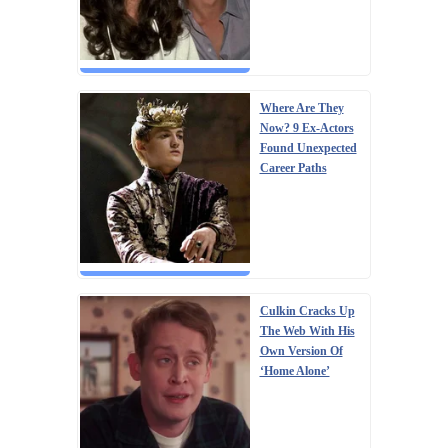
Where Are They
Now? 9 Ex-Actors
Found Unexpected
Career Paths
Culkin Cracks Up
The Web With His
Own Version Of
‘Home Alone’