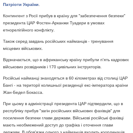
Патріоти України
.
Контингент з Росії прибув в країну для "забезпечення безпеки"
президента ЦАР Фостен-Арканжи Туадери в умовах
етнорелігійного конфлікту.
Також серед завдань російських найманців - тренування
місцевих військових.
Відзначається, що в африканську країну прибули п'ять кадрових
військових розвідників і 170 цивільних інструкторів.
Російські найманці знаходяться в 60 кілометрах від столиці ЦАР
Бангі - на території колишньої резиденції екс-імператора країни
Жан-Бедел Бокасса.
При цьому в адміністрації президента ЦАР підтвердили, що в
республіку прибув "загін російських військових фахівців" для
посилення безпеки глави держави. Військові російські фахівці
мають необмежений доступ до графіка і оточення глави
держави. В обов'язки одного з найманців входить координація