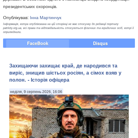
президентських охоронців.
Опублікував:
Інна Мартинчук
Інформація, котра опублікована на цій сторінці не має стосунку до редакції порталу
patrioty.org.ua, всі права та відповідальність стосуються фізичних та юридичних осіб, котрі її
оприлюднили.
FaceBook
Disqus
Захищаючи захищає край, де народився та
виріс, знищив шістьох росіян, а сімох взяв у
полон. - Історія офіцера
неділя, 9 серпень 2026, 16:06