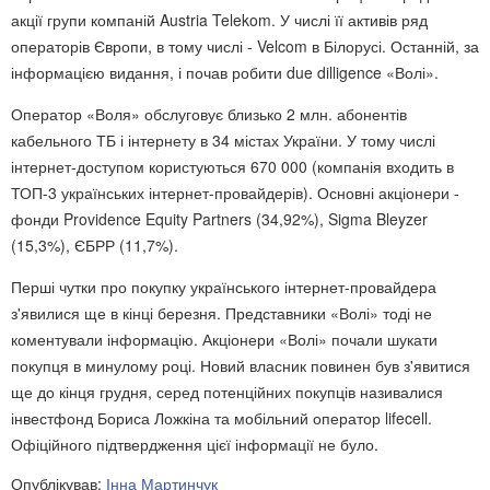
акції групи компаній Austria Telekom. У числі її активів ряд
операторів Європи, в тому числі - Velcom в Білорусі. Останній, за
інформацією видання, і почав робити due dilligence «Волі».
Оператор «Воля» обслуговує близько 2 млн. абонентів
кабельного ТБ і інтернету в 34 містах України. У тому числі
інтернет-доступом користуються 670 000 (компанія входить в
ТОП-3 українських інтернет-провайдерів). Основні акціонери -
фонди Providence Equity Partners (34,92%), Sigma Bleyzer
(15,3%), ЄБРР (11,7%).
Перші чутки про покупку українського інтернет-провайдера
з'явилися ще в кінці березня. Представники «Волі» тоді не
коментували інформацію. Акціонери «Волі» почали шукати
покупця в минулому році. Новий власник повинен був з'явитися
ще до кінця грудня, серед потенційних покупців називалися
інвестфонд Бориса Ложкіна та мобільний оператор lifecell.
Офіційного підтвердження цієї інформації не було.
Опублікував:
Інна Мартинчук