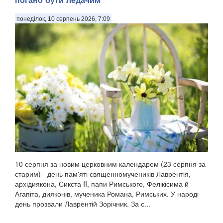
понеділок, 10 серпень 2026, 7:09
10 серпня за новим церковним календарем (23 серпня за
старим) - день пам'яті священномучеників Лаврентія,
архідиякона, Сикста II, папи Римського, Фелікісима й
Агапіта, дияконів, мученика Романа, Римських. У народі
день прозвали Лаврентій Зорічник. За с...