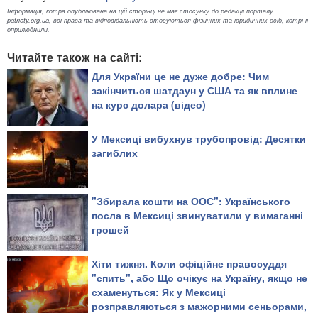
Інформація, котра опублікована на цій сторінці не має стосунку до редакції порталу
patrioty.org.ua, всі права та відповідальність стосуються фізичних та юридичних осіб, котрі її
оприлюднили.
Читайте також на сайті:
Для України це не дуже добре: Чим
закінчиться шатдаун у США та як вплине
на курс долара (відео)
У Мексиці вибухнув трубопровід: Десятки
загиблих
"Збирала кошти на ООС": Українського
посла в Мексиці звинуватили у вимаганні
грошей
Хіти тижня. Коли офіційне правосуддя
"спить", або Що очікує на Україну, якщо не
схаменуться: Як у Мексиці
розправляються з мажорними сеньорами,