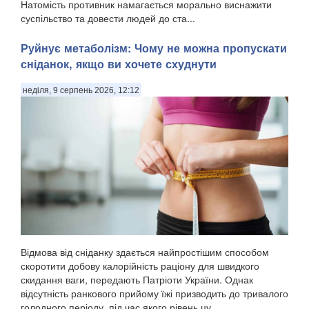
Натомість противник намагається морально виснажити
суспільство та довести людей до ста...
Руйнує метаболізм: Чому не можна пропускати
сніданок, якщо ви хочете схуднути
неділя, 9 серпень 2026, 12:12
Відмова від сніданку здається найпростішим способом
скоротити добову калорійність раціону для швидкого
скидання ваги, передають Патріоти України. Однак
відсутність ранкового прийому їжі призводить до тривалого
голодного періоду, під час якого рівень цу...