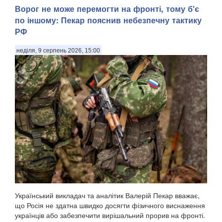
Ворог не може перемогти на фронті, тому б'є
по іншому: Пекар пояснив небезпечну тактику
РФ
неділя, 9 серпень 2026, 15:00
Український викладач та аналітик Валерій Пекар вважає,
що Росія не здатна швидко досягти фізичного виснаження
українців або забезпечити вирішальний прорив на фронті.