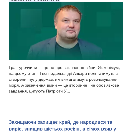
Гра Туреччини — це не про закінчення війни. Як мінімум,
на цьому етапі. І всі подальші дії Анкари полягатимуть в
створенні пулу держав, які вимагатимуть розблокування
моря. А закінчення війни — це вторинне і не обовʼязкове
завдання, цитують Патріоти У...
Захищаючи захищає край, де народився та
виріс, знищив шістьох росіян, а сімох взяв у