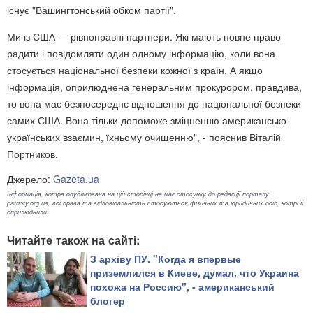
існує "Вашингтонський обком партії".
Ми із США — рівноправні партнери. Які мають повне право
радити і повідомляти один одному інформацію, коли вона
стосується національної безпеки кожної з країн. А якщо
інформація, оприлюднена генеральним прокурором, правдива,
то вона має безпосереднє відношення до національної безпеки
самих США. Вона тільки допоможе зміцненню американсько-
українських взаємин, їхньому очищенню", - пояснив Віталій
Портников.
Джерело:
Gazeta.ua
Інформація, котра опублікована на цій сторінці не має стосунку до редакції порталу
patrioty.org.ua, всі права та відповідальність стосуються фізичних та юридичних осіб, котрі її
оприлюднили.
Читайте також на сайті:
З архіву ПУ. "​Когда я впервые
приземлился в Киеве, думал, что Украина
похожа на Россию", - американський
блогер