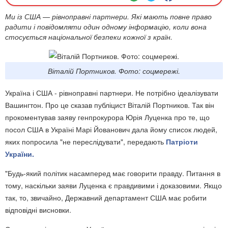
Ми із США — рівноправні партнери. Які мають повне право
радити і повідомляти один одному інформацію, коли вона
стосується національної безпеки кожної з країн.
Віталій Портников. Фото: соцмережі.
Україна і США - рівноправні партнери. Не потрібно ідеалізувати
Вашингтон. Про це сказав публіцист Віталій Портников. Так він
прокоментував заяву генпрокурора Юрія Луценка про те, що
посол США в Україні Марі Йованович дала йому список людей,
яких попросила "не переслідувати", передають
Патріоти
України.
"Будь-який політик насамперед має говорити правду. Питання в
тому, наскільки заяви Луценка є правдивими і доказовими. Якщо
так, то, звичайно, Державний департамент США має робити
відповідні висновки.