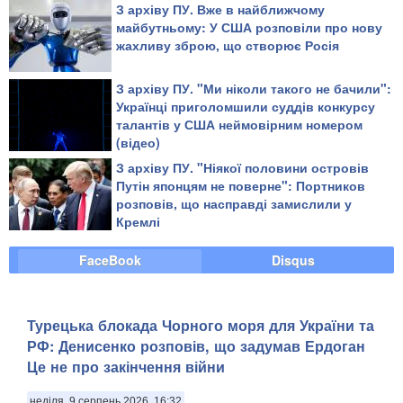
З архіву ПУ. Вже в найближчому
майбутньому: У США розповіли про нову
жахливу зброю, що створює Росія
З архіву ПУ. "Ми ніколи такого не бачили":
Українці приголомшили суддів конкурсу
талантів у США неймовірним номером
(відео)
З архіву ПУ. "Ніякої половини островів
Путін японцям не поверне": Портников
розповів, що насправді замислили у
Кремлі
FaceBook
Disqus
Турецька блокада Чорного моря для України та
РФ: Денисенко розповів, що задумав Ердоган
Це не про закінчення війни
неділя, 9 серпень 2026, 16:32