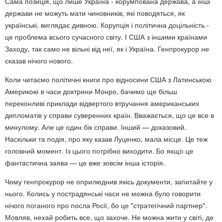
Сама позиція, що лише Україна - корумпована держава, а інші
держави не можуть мати чиновників, які поводяться, як
українські, виглядає дивною. Корупція і політична доцільність -
це проблема всього сучасного світу. І США з іншими країнами
Заходу, так само не вільні від неї, як і Україна. Генпрокурор не
сказав нічого нового.
Коли читаємо політичні книги про відносини США з Латинською
Америкою в часи доктрини Монро, бачимо ще більш
переконливі приклади відвертого втручання американських
дипломатів у справи суверенних країн. Вважається, що це все в
минулому. Але це один бік справи. Інший — доказовий.
Наскільки та подія, про яку казав Луценко, мала місце. Це теж
головний момент. Із цього потрібно виходити. Бо якщо це
фантастична заява — це вже зовсім інша історія.
Чому генпрокурор не оприлюднив якісь документи, запитайте у
нього. Колись у пострадянські часи не можна було говорити
нічого поганого про посла Росії, бо це "стратегічний партнер".
Мовляв, нехай робить все, що захоче. Не можна жити у світі, де