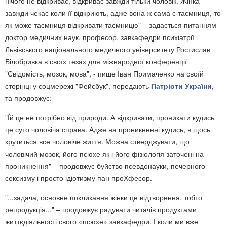
нічого не відкриває, відкриває завжди тільки чоловік. Жінка
завжди чекає коли її відкриють, адже вона ж сама є таємниця, то
як може таємниця відкривати таємницю" – задається питанням
доктор медичних наук, професор, завкафедри психіатрії
Львівського національного медичного університету Ростислав
Білобривка в своїх тезах для міжнародної конференції
"Свідомість, мозок, мова", - пише Іван Примаченко на своїй
сторінці у соцмережі "Фейсбук", передають
Патріоти України
,
та продовжує:
"Їй це не потрібно від природи. А відкривати, проникати кудись
це суто чоловіча справа. Адже на проникненні кудись, в щось
крутиться все чоловіче життя. Можна стверджувати, що
чоловічий мозок, його псюхе як і його фізіологія заточені на
проникнення" – продовжує буйство псевдонауки, печерного
сексизму і просто ідіотизму пан проХфесор.
"...задача, основне покликання жінки це відтворення, тобто
репродукція..." – продовжує радувати читачів продуктами
життєдіяльності свого «псюхе» завкафедри. І коли ми вже