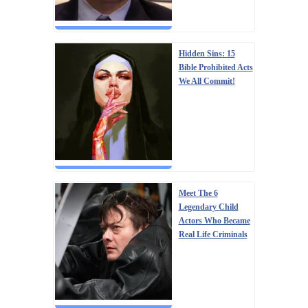
Hidden Sins: 15
Bible Prohibited Acts
We All Commit!
Meet The 6
Legendary Child
Actors Who Became
Real Life Criminals