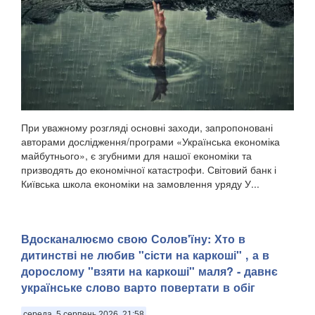
При уважному розгляді основні заходи, запропоновані
авторами дослідження/програми «Українська економіка
майбутнього», є згубними для нашої економіки та
призводять до економічної катастрофи. Світовий банк і
Київська школа економіки на замовлення уряду У...
Вдосканалюємо свою Солов'їну: Хто в
дитинстві не любив "сісти на каркоші" , а в
дорослому "взяти на каркоші" маля? - давнє
українське слово варто повертати в обіг
середа, 5 серпень 2026, 21:58