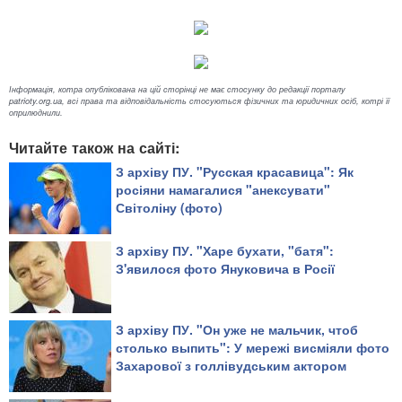
Інформація, котра опублікована на цій сторінці не має стосунку до редакції порталу
patrioty.org.ua, всі права та відповідальність стосуються фізичних та юридичних осіб, котрі її
оприлюднили.
Читайте також на сайті:
З архіву ПУ. "Русская красавица": Як
росіяни намагалися "анексувати"
Світоліну (фото)
З архіву ПУ. "Харе бухати, "батя":
З'явилося фото Януковича в Росії
З архіву ПУ. "Он уже не мальчик, чтоб
столько выпить": У мережі висміяли фото
Захарової з голлівудським актором