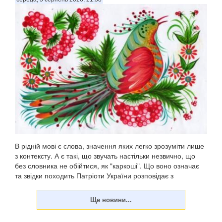
В рідній мові є слова, значення яких легко зрозуміти лише
з контексту. А є такі, що звучать настільки незвично, що
без словника не обійтися, як "каркоші". Що воно означає
та звідки походить Патріоти України розповідає з
посиланням на "Горох". . Є слов...