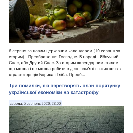
6 серпня за новим церковним календарем (19 серпня за
старим) - Преображення Господнє. В народі - Яблучний
Спас, або Другий Спас. За старим календарним стилем -
що можна і не можна робити в день пам'яті святих князів-
страстотерпців Бориса і Гліба. Преоб...
Три помилки, які перетворять план порятунку
української економіки на катастрофу
середа, 5 серпень 2026, 23:00