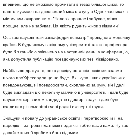
впевнені, що не зможемо прочитати в тезах більшої шизи, то
наштовхуємося на дивовижний мікс статусу в Однокласниках з
містичним одкровенням: "Чоловік прощає і забуває, жінка
прощає, але не забуває. Ця якість ріднить жінок з кішками".
Ось такі наукові тези завкафедри психіатрії провідного медвишу
країни. В будь-якому західному університеті такого професора
було б з ганьбою звільнено на наступний день, а конференцію,
яка допустила публікацію псевдонаукових тез, ліквідовано.
Найбільше дратує те, що з досвіду останніх років ми знаємо –
нічого проХфесору за це не буде. Як і купа інших українських
псевдонауковців і псевдоосвітян, схоплених за руку, він і далі
буде викладати цю пекельну маячню в університеті, і далі буде
науковим керівником кандидатів і докторів наук, і далі буде
входити в різноманітні вчені ради і експертні групи.
Знищуючи повагу до української освіти і перетворюючи її на
пародію – за гроші платників податків, тобто нас з вами. Ну так
давайте хоча б зробимо його відомим.