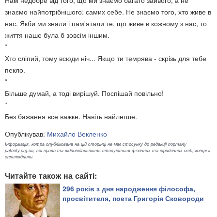
Нам недобре від того, що ми знаємо багато зайвого, а не
знаємо найпотрібнішого: самих себе. Не знаємо того, хто живе в
нас. Якби ми знали і пам'ятали те, що живе в кожному з нас, то
життя наше була б зовсім іншим.
*
Хто сліпий, тому всюди ніч... Якщо ти темрява - скрізь для тебе
пекло.
*
Більше думай, а тоді вирішуй. Поспішай повільно!
*
Без бажання все важке. Навіть найлегше.
Опублікував:
Михайло Векленко
Інформація, котра опублікована на цій сторінці не має стосунку до редакції порталу
patrioty.org.ua, всі права та відповідальність стосуються фізичних та юридичних осіб, котрі її
оприлюднили.
Читайте також на сайті:
296 років з дня народження філософа,
просвітителя, поета Григорія Сковороди