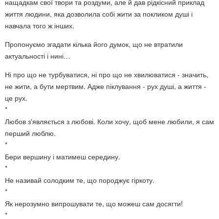
нащадкам свої твори та роздуми, але й дав рідкісний приклад
життя людини, яка дозволила собі жити за покликом душі і
навчала того ж інших.
Пропонуємо згадати кілька його думок, що не втратили
актуальності і нині…
Ні про що не турбуватися, ні про що не хвилюватися - значить,
не жити, а бути мертвим. Адже піклування - рух душі, а життя -
це рух.
*
Любов з'являється з любові. Коли хочу, щоб мене любили, я сам
перший люблю.
*
Бери вершину і матимеш середину.
*
Не називай солодким те, що породжує гіркоту.
*
Як нерозумно випрошувати те, що можеш сам досягти!
*