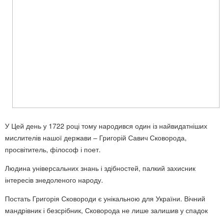
У
Цей день
у 1722 році тому народився один із найвидатніших
мислителів нашої держави – Григорій Савич Сковорода,
просвітитель, філософ і поет.
Людина універсал
ьних знань і здібностей, палкий захисник
інтересів знедоленого народу.
Постать Григорія Сковороди є унікальною для України. Вічний
мандрівник і безсрібник, Сковорода не лише залишив у спадок