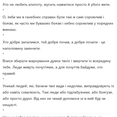
Хто не любить клопоту, мусить навчитися просто й убого жити.
*
О, якби ми в ганебних справах були такі ж самі соромливі і
боязкі, як часто ми буваємо боязкі і хибно соромливі у порядних
вчинках.
*
Хто добре запалився, той добре почав, а добре почати - це
наполовину закінчити.
*
Вчися збирати марнування думок твоїх і звертати їх всередину
тебе. Люди живуть почуттями, а для почуттів байдуже, хто
правий.
*
Уникай людей, які, бачачи твої вади і недоліки, виправдовують їх
або навіть схвалюють. Такі люди або підлабузники, або боягузи,
або просто дурні. Від них не чекай допомоги ні в якій біді чи
нещасті.
*