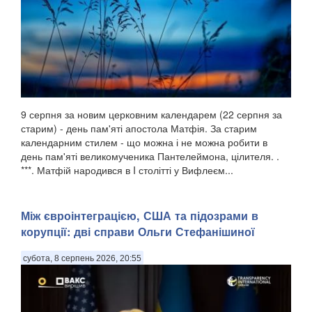
9 серпня за новим церковним календарем (22 серпня за
старим) - день пам'яті апостола Матфія. За старим
календарним стилем - що можна і не можна робити в
день пам'яті великомученика Пантелеймона, цілителя. .
***. Матфій народився в I столітті у Вифлеєм...
Між євроінтеграцією, США та підозрами в
корупції: дві справи Ольги Стефанішиної
субота, 8 серпень 2026, 20:55