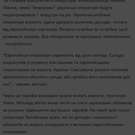
За словами консультанта операторів телекомунікацій Романа
Хімича, через "безроумінг" українські оператори будуть
недоотримувати 1 млрд грн на рік. Українські мобільні
оператори втратять єдине джерело валютних доходів - оплату
від європейських партнерів. Валюта потрібна їм потрібна, щоб
розвивати мережу. Все обладнання та програмне забезпечення
- імпортується.
"Європейські оператори отримають від цього вигоду. Сальдо
розрахунків із роумінгу між нашими та європейськими
операторами на користь України. Скасування роумінг платежів
автоматично обнулить сальдо або зробить його негативним для
нас", - вважає експерт.
Через це тарифи всередині країни можуть вирости, прогнозує
Хімич. Мільярд збитку може лягти на плечі українських абонентів
за рахунок підвищення внутрішніх тарифів. На такий крок пішли
оператори балтійських країн, які по доходах і чисельності
абонентів не можуть конкурувати з великими європейськими
компаніями.