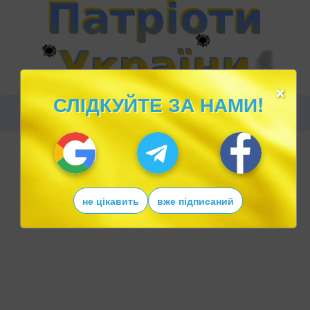
×
СЛІДКУЙТЕ ЗА НАМИ!
не цікавить
вже підписаний