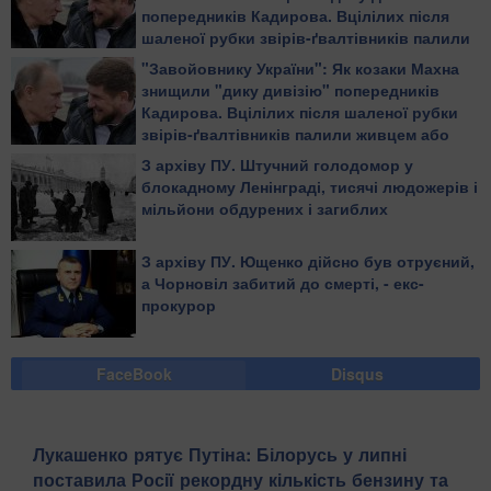
попередників Кадирова. Вцілілих після
шаленої рубки звірів-ґвалтівників палили
живцем або повільно рубали на дрібні
"Завойовнику України": Як козаки Махна
шматки
знищили "дику дивізію" попередників
Кадирова. Вцілілих після шаленої рубки
звірів-ґвалтівників палили живцем або
повільно рубали на дрібні шматки
З архіву ПУ. Штучний голодомор у
блокадному Ленінграді, тисячі людожерів і
мільйони обдурених і загиблих
З архіву ПУ. Ющенко дійсно був отруєний,
а Чорновіл забитий до смерті, - екс-
прокурор
FaceBook
Disqus
Лукашенко рятує Путіна: Білорусь у липні
поставила Росії рекордну кількість бензину та