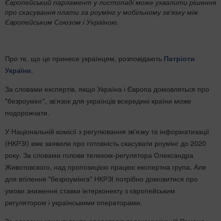
​Європейський парламент у листопаді може ухвалити рішення
про скасування плати за роумінг у мобільному зв'язку між
Європейським Союзом і Україною.
Про те, що це принесе українцям, розповідають
Патріоти
України
.
За словами експертів, якщо Україна і Європа домовляться про
"безроумінг", зв'язок для українців всередині країни може
подорожчати.
У Національній комісії з регулювання зв'язку та інформатизації
(НКРЗІ) вже заявили про готовність скасувати роумінг до 2020
року. За словами голови телеком-регулятора Олександра
Животовского, над пропозицією працює експертна група. Але
для втілення "безроумінга" НКРЗІ потрібно домовитися про
умови зниження ставки інтерконекту з європейським
регулятором і українськими операторами.