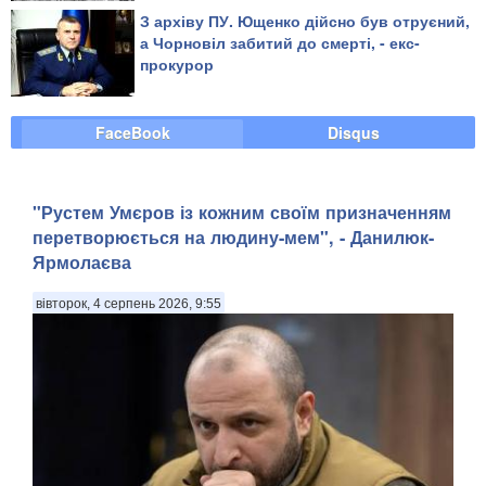
З архіву ПУ. Ющенко дійсно був отруєний,
а Чорновіл забитий до смерті, - екс-
прокурор
FaceBook
Disqus
"Рустем Умєров із кожним своїм призначенням
перетворюється на людину-мем", - Данилюк-
Ярмолаєва
вівторок, 4 серпень 2026, 9:55