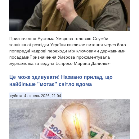
Призначення Рустема Умєрова головою Служби
зовнішньої розвідки України викликає питання через його
попередні кадрові переходи між ключовими державними
посадамиПризначення Умєрова прокоментувала
журналістка та ведуча Еспресо Марина Данилюк-
Ярмолаєва у п...
Це може здивувати! Названо прилад, що
найбільше "мотає" світло вдома
субота, 4 липень 2026, 21:04