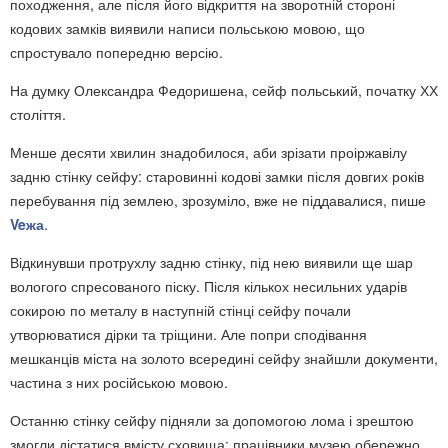
походження, але після його відкриття на зворотній стороні
кодових замків виявили написи польською мовою, що
спростувало попередню версію.
На думку Олександра Федоришена, сейф польський, початку ХХ
століття.
Менше десяти хвилин знадобилося, аби зрізати проіржавілу
задню стінку сейфу: старовинні кодові замки після довгих років
перебування під землею, зрозуміло, вже не піддавалися, пише
Veжа
.
Відкинувши протрухлу задню стінку, під нею виявили ще шар
вологого спресованого піску. Після кількох несильних ударів
сокирою по металу в наступній стінці сейфу почали
утворюватися дірки та тріщини. Але попри сподівання
мешканців міста на золото всередині сейфу знайшли документи,
частина з них російською мовою.
Останню стінку сейфу підняли за допомогою лома і зрештою
змогли дістатися вмісту сховища: працівники музею обережно