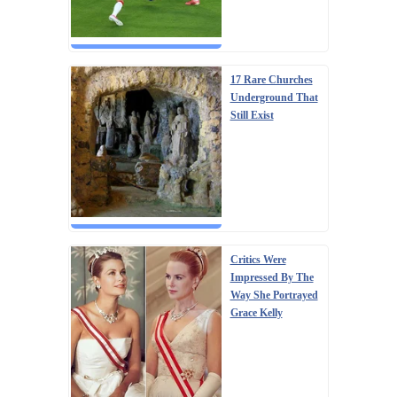
17 Rare Churches
Underground That
Still Exist
Critics Were
Impressed By The
Way She Portrayed
Grace Kelly