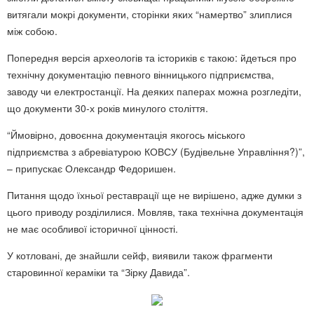
витягали мокрі документи, сторінки яких “намертво” злиплися
між собою.
Попередня версія археологів та істориків є такою: йдеться про
технічну документацію певного вінницького підприємства,
заводу чи електростанції. На деяких паперах можна розгледіти,
що документи 30-х років минулого століття.
“Ймовірно, довоєнна документація якогось міського
підприємства з абревіатурою КОВСУ (Будівельне Управління?)”,
– припускає Олександр Федоришен.
Питання щодо їхньої реставрації ще не вирішено, адже думки з
цього приводу розділилися. Мовляв, така технічна документація
не має особливої історичної цінності.
У котловані, де знайшли сейф, виявили також фрагменти
старовинної кераміки та “Зірку Давида”.