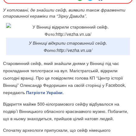
У котловані, де знайшли сейф, виявили також фрагменти
старовинної кераміки та “Зірку Давида”.
У Вінниці відкрили старовинний сейф.
Фото:http://vezha.vn.ua/
Старовинний сейф, який знайшли днями у Вінниці під час
прокладання теплотраси на вул. Магістратській, відкрили
сьогодні вранці. Про це повідомляє голова КП “Центр історії
Вінниці” Олександр Федоришен на своїй сторінці у Facebook,
передають
Патріоти України
.
Відкриття майже 500-кілограмового сейфу відбувалося на
подвір’ї Вінницького обласного краєзнавчого музею. Побачити,
що в ньому знаходиться, прийшов цілий натовп людей.
Спочатку археологи припускали, що сейф німецького