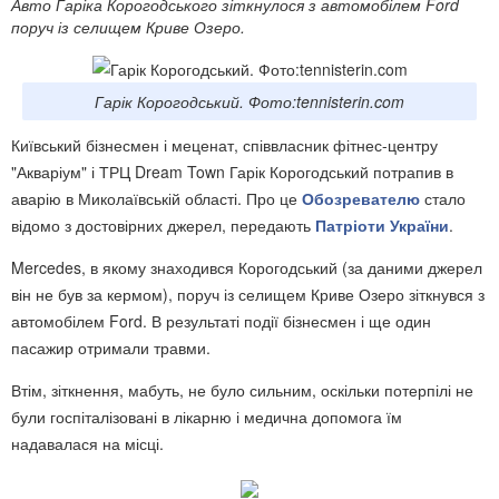
Авто Гаріка Корогодського зіткнулося з автомобілем Ford
поруч із селищем Криве Озеро.
Гарік Корогодський. Фото:tennisterin.com
Київський бізнесмен і меценат, співвласник фітнес-центру
"Акваріум" і ТРЦ Dream Town Гарік Корогодський потрапив в
аварію в Миколаївській області. Про це
Обозревателю
стало
відомо з достовірних джерел, передають
Патріоти України
.
Mercedes, в якому знаходився Корогодський (за даними джерел
він не був за кермом), поруч із селищем Криве Озеро зіткнувся з
автомобілем Ford. В результаті події бізнесмен і ще один
пасажир отримали травми.
Втім, зіткнення, мабуть, не було сильним, оскільки потерпілі не
були госпіталізовані в лікарню і медична допомога їм
надавалася на місці.