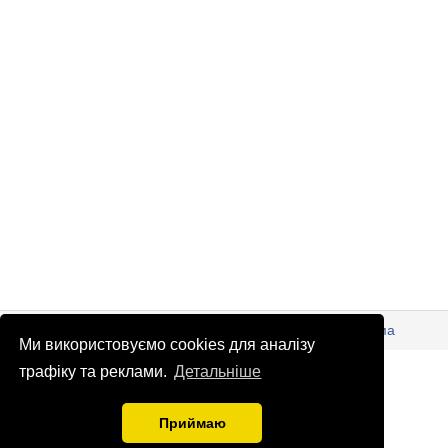
© Патріоти України 2026
Правова інформація
Реклама
Ми використовуємо cookies для аналізу
info
@
patrioty.org.ua
трафіку та реклами.
Детальніше
Приймаю