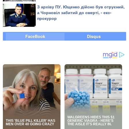
З архіву ПУ. Ющенко дійсно був отруєний,
а Чорновіл забитий до смерті, - екс-
прокурор
FaceBook
Disqus