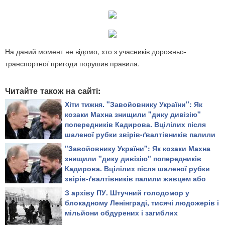
На даний момент не відомо, хто з учасників дорожньо-
транспортної пригоди порушив правила.
Читайте також на сайті:
Хіти тижня. "Завойовнику України": Як
козаки Махна знищили "дику дивізію"
попередників Кадирова. Вцілілих після
шаленої рубки звірів-ґвалтівників палили
живцем або повільно рубали на дрібні
"Завойовнику України": Як козаки Махна
шматки
знищили "дику дивізію" попередників
Кадирова. Вцілілих після шаленої рубки
звірів-ґвалтівників палили живцем або
повільно рубали на дрібні шматки
З архіву ПУ. Штучний голодомор у
блокадному Ленінграді, тисячі людожерів і
мільйони обдурених і загиблих