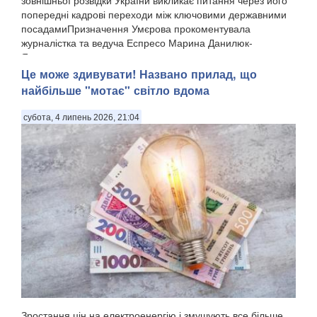
зовнішньої розвідки України викликає питання через його
попередні кадрові переходи між ключовими державними
посадамиПризначення Умєрова прокоментувала
журналістка та ведуча Еспресо Марина Данилюк-
Ярмолаєва у п...
Це може здивувати! Названо прилад, що
найбільше "мотає" світло вдома
субота, 4 липень 2026, 21:04
Зростання цін на електроенергію і змушують все більше