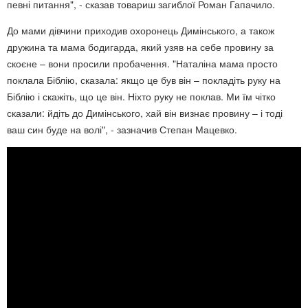
певні питання", - сказав товариш загиблої Роман Гапачило.
До мами дівчини приходив охоронець Димінського, а також
дружина та мама бодигарда, який узяв на себе провину за
скоєне – вони просили пробачення. "Наталіна мама просто
поклала Біблію, сказала: якщо це був він – покладіть руку на
Біблію і скажіть, що це він. Ніхто руку не поклав. Ми їм чітко
сказали: йдіть до Димінського, хай він визнає провину – і тоді
ваш син буде на волі", - зазначив Степан Мацевко.