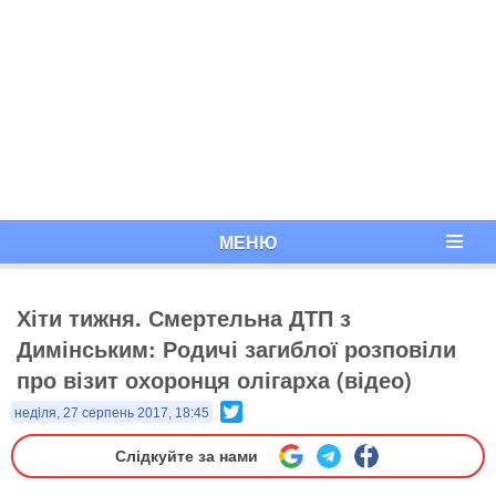
МЕНЮ
Хіти тижня. Смертельна ДТП з
Димінським: Родичі загиблої розповіли
про візит охоронця олігарха (відео)
Twitter
неділя, 27 серпень 2017, 18:45
Слідкуйте за нами