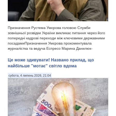
Призначення Рустема Умєрова головою Служби
зовнішньої розвідки України викликає питання через його
попередні кадрові переходи між ключовими державними
посадамиПризначення Умєрова прокоментувала
журналістка та ведуча Еспресо Марина Данилюк-
Ярмолаєва у п...
Це може здивувати! Названо прилад, що
найбільше "мотає" світло вдома
субота, 4 липень 2026, 21:04