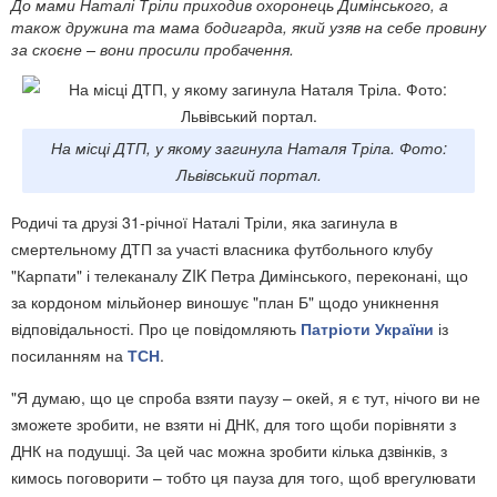
До мами Наталі Тріли приходив охоронець Димінського, а
також дружина та мама бодигарда, який узяв на себе провину
за скоєне – вони просили пробачення.
На місці ДТП, у якому загинула Наталя Тріла. Фото:
Львівський портал.
Родичі та друзі 31-річної Наталі Тріли, яка загинула в
смертельному ДТП за участі власника футбольного клубу
"Карпати" і телеканалу ZIK Петра Димінського, переконані, що
за кордоном мільйонер виношує "план Б" щодо уникнення
відповідальності. Про це повідомляють
Патріоти України
із
посиланням на
ТСН
.
"Я думаю, що це спроба взяти паузу – окей, я є тут, нічого ви не
зможете зробити, не взяти ні ДНК, для того щоби порівняти з
ДНК на подушці. За цей час можна зробити кілька дзвінків, з
кимось поговорити – тобто ця пауза для того, щоб врегулювати