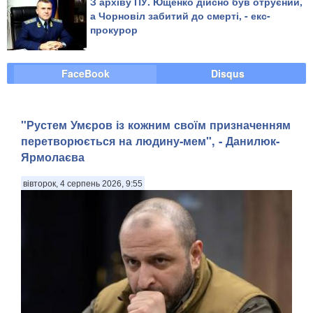
З архіву ПУ. Ющенко дійсно був отруєний,
а Чорновіл забитий до смерті, - екс-
прокурор
FaceBook
Disqus
"Рустем Умєров із кожним своїм призначенням
перетворюється на людину-мем", - Данилюк-
Ярмолаєва
вівторок, 4 серпень 2026, 9:55