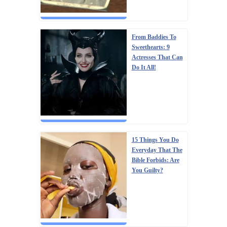
From Baddies To
Sweethearts: 9
Actresses That Can
Do It All!
15 Things You Do
Everyday That The
Bible Forbids: Are
You Guilty?